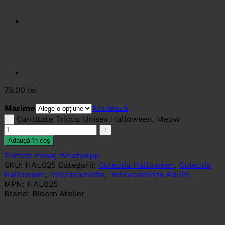
75.00
lei
Marime
Anulează
Cantitate Tricou Unisex Halloween, Meow
Adaugă în coș
Trimite mesaj WhatsApp
SKU:
HAL025
Categorii:
Colectia Halloween
,
Colectia
Halloween
,
Imbracaminte
,
Imbracaminte Adulți
MPN:
HAL025
Brand:
Bloom Atelier