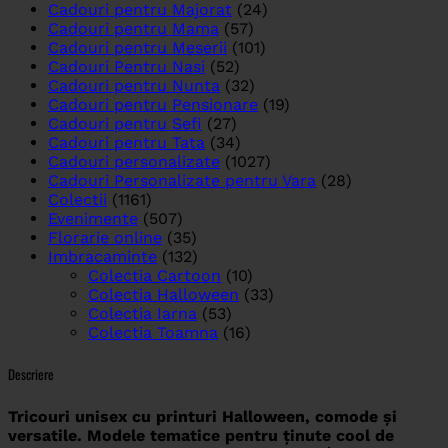
Cadouri pentru Majorat
(24)
Cadouri pentru Mama
(57)
Cadouri pentru Meserii
(101)
Cadouri Pentru Nasi
(52)
Cadouri pentru Nunta
(32)
Cadouri pentru Pensionare
(19)
Cadouri pentru Sefi
(27)
Cadouri pentru Tata
(34)
Cadouri personalizate
(1027)
Cadouri Personalizate pentru Vara
(28)
Colectii
(1161)
Evenimente
(507)
Florarie online
(35)
Imbracaminte
(132)
Colectia Cartoon
(10)
Colectia Halloween
(33)
Colectia Iarna
(53)
Colectia Toamna
(16)
Descriere
Tricouri unisex cu printuri Halloween, comode și
versatile. Modele tematice pentru ținute cool de