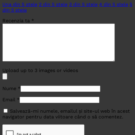
Una din 5 stele
2 din 5 stele
3 din 5 stele
4 din 5 stele
5
din 5 stele
Recenzia ta
*
Upload up to 3 images or videos
Nume
*
Email
*
Salvează-mi numele, emailul și site-ul web în acest
navigator pentru data viitoare când o să comentez.