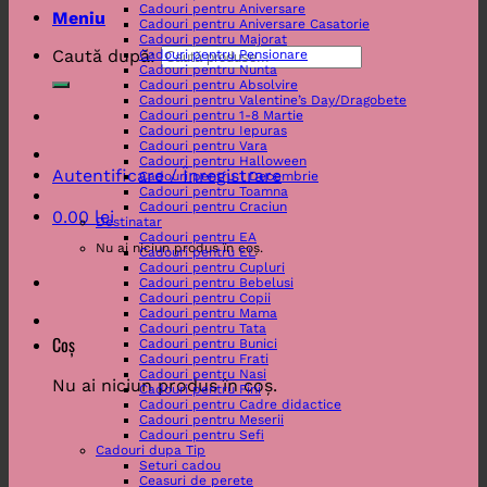
Cadouri pentru Aniversare
Meniu
Cadouri pentru Aniversare Casatorie
Cadouri pentru Majorat
Caută după:
Cadouri pentru Pensionare
Cadouri pentru Nunta
Cadouri pentru Absolvire
Cadouri pentru Valentine’s Day/Dragobete
Cadouri pentru 1-8 Martie
Cadouri pentru Iepuras
Cadouri pentru Vara
Cadouri pentru Halloween
Autentificare / Înregistrare
Cadouri pentru 1 Decembrie
Cadouri pentru Toamna
Cadouri pentru Craciun
0.00
lei
Destinatar
Cadouri pentru EA
Nu ai niciun produs în coș.
Cadouri pentru EL
Cadouri pentru Cupluri
Cadouri pentru Bebelusi
Cadouri pentru Copii
Cadouri pentru Mama
Cadouri pentru Tata
Coș
Cadouri pentru Bunici
Cadouri pentru Frati
Cadouri pentru Nasi
Nu ai niciun produs în coș.
Cadouri pentru Fini
Cadouri pentru Cadre didactice
Cadouri pentru Meserii
Cadouri pentru Sefi
Cadouri dupa Tip
Seturi cadou
Ceasuri de perete