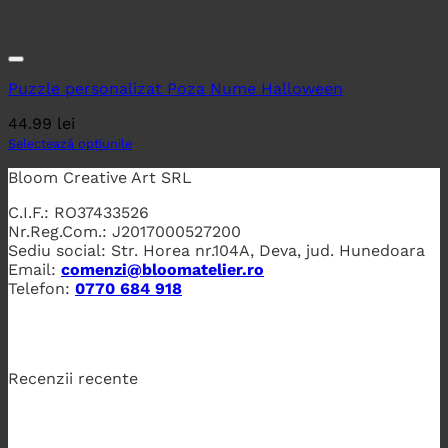
Puzzle personalizat Poza Nume Halloween
44.99
lei
Selectează opțiunile
Bloom Creative Art SRL
C.I.F.: RO37433526
Nr.Reg.Com.: J2017000527200
Sediu social: Str. Horea nr.104A, Deva, jud. Hunedoara
Email:
comenzi@bloomatelier.ro
Telefon:
0770 684 918
Recenzii recente