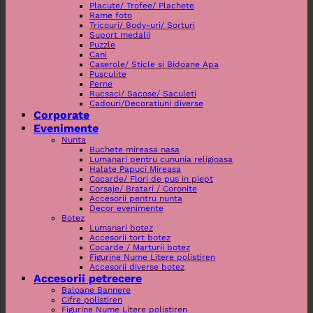
Placute/ Trofee/ Plachete
Rame foto
Tricouri/ Body-uri/ Sorturi
Suport medalii
Puzzle
Cani
Caserole/ Sticle si Bidoane Apa
Pusculite
Perne
Rucsaci/ Sacose/ Saculeti
Cadouri/Decoratiuni diverse
Corporate
Evenimente
Nunta
Buchete mireasa nasa
Lumanari pentru cununia religioasa
Halate Papuci Mireasa
Cocarde/ Flori de pus in piept
Corsaje/ Bratari / Coronite
Accesorii pentru nunta
Decor evenimente
Botez
Lumanari botez
Accesorii tort botez
Cocarde / Marturii botez
Figurine Nume Litere polistiren
Accesorii diverse botez
Accesorii petrecere
Baloane Bannere
Cifre polistiren
Figurine Nume Litere polistiren