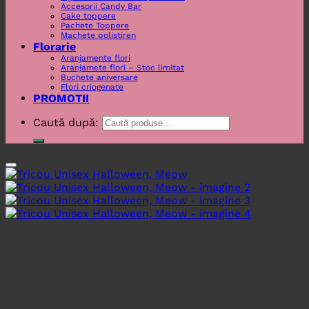
Accesorii Candy Bar
Cake toppere
Pachete Toppere
Machete polistiren
Florarie
Aranjamente flori
Aranjamete flori – Stoc limitat
Buchete aniversare
Flori criogenate
PROMOTII
Caută după: