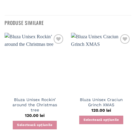
PRODUSE SIMILARE
Bluza Unisex Rockin’
Bluza Unisex Craciun
around the Christmas
Grinch XMAS
tree
120.00
lei
120.00
lei
Selectează opțiunile
Selectează opțiunile
Acest
Acest
produs