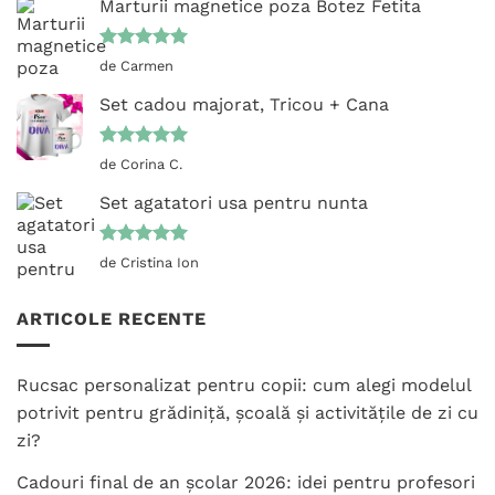
Marturii magnetice poza Botez Fetita
Evaluat la
de Carmen
5
din 5
Set cadou majorat, Tricou + Cana
Evaluat la
de Corina C.
5
din 5
Set agatatori usa pentru nunta
Evaluat la
de Cristina Ion
5
din 5
ARTICOLE RECENTE
Rucsac personalizat pentru copii: cum alegi modelul
potrivit pentru grădiniță, școală și activitățile de zi cu
zi?
Cadouri final de an școlar 2026: idei pentru profesori