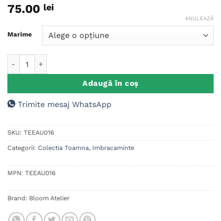
75.00
lei
ANULEAZĂ
Marime
Cantitate Tricou Unisex Toamna, Wolf Fall Leaves
Adaugă în coș
Trimite mesaj WhatsApp
SKU:
TEEAU016
Categorii:
Colectia Toamna
,
Imbracaminte
MPN:
TEEAU016
Brand:
Bloom Atelier