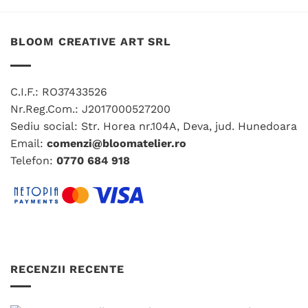
produs
are
are
mai
mai
multe
BLOOM CREATIVE ART SRL
multe
variații.
variații.
Opțiunile
Opțiunile
pot
C.I.F.: RO37433526
pot
fi
fi
Nr.Reg.Com.: J2017000527200
alese
alese
în
Sediu social: Str. Horea nr.104A, Deva, jud. Hunedoara
în
pagina
Email:
comenzi@bloomatelier.ro
pagina
produsului.
Telefon:
0770 684 918
produsului.
RECENZII RECENTE