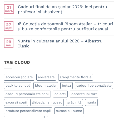
Niciun
comentariu
Cadouri final de an școlar 2026: idei pentru
31
la
Rucsac
mart.
profesori și absolvenți
personalizat
pentru
Niciun
copii:
comentariu
🍂 Colecția de toamnă Bloom Atelier – tricouri
27
cum
la
alegi
Cadouri
sept.
și bluze confortabile pentru outfituri casual
modelul
final
potrivit
de
Niciun
pentru
an
comentariu
Nunta in culoarea anului 2020 – Albastru
29
grădiniță,
la
școlar
școală
🍂
2026:
mai
Clasic
și
Colecția
idei
activitățile
de
pentru
Niciun
de
toamnă
profesori
comentariu
zi
Bloom
la
și
TAG CLOUD
cu
Atelier
Nunta
absolvenți
zi?
–
in
tricouri
culoarea
și
anului
bluze
2020
accesorii școlare
aniversare
aranjamente florale
confortabile
–
pentru
Albastru
back to school
bloom atelier
botez
cadouri personalizate
outfituri
Clasic
casual
cadouri personalizate copii
colectii
decoratiuni tort
excursii copii
ghiozdan și rucsac
grădiniță
nunta
produse personalizate copii
rucsac cu nume