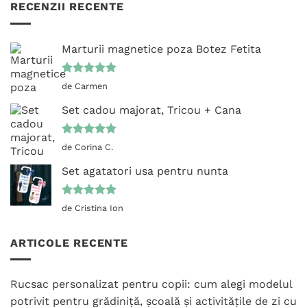
RECENZII RECENTE
Marturii magnetice poza Botez Fetita
Evaluat la
de Carmen
5
din 5
Set cadou majorat, Tricou + Cana
Evaluat la
de Corina C.
5
din 5
Set agatatori usa pentru nunta
Evaluat la
de Cristina Ion
5
din 5
ARTICOLE RECENTE
Rucsac personalizat pentru copii: cum alegi modelul
potrivit pentru grădiniță, școală și activitățile de zi cu