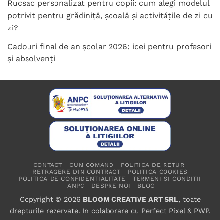
Rucsac personalizat pentru copii: cum alegi modelul
potrivit pentru grădiniță, școală și activitățile de zi cu
zi?
Cadouri final de an școlar 2026: idei pentru profesori
și absolvenți
CONTACT
CUM COMAND
POLITICA DE RETUR
RETRAGERE DIN CONTRACT
POLITICA COOKIES
POLITICA DE CONFIDENTIALITATE
TERMENI SI CONDITII
ANPC
DESPRE NOI
BLOG
Copyright © 2026
BLOOM CREATIVE ART SRL
, toate
drepturile rezervate. In colaborare cu
Perfect Pixel
&
PWP
.