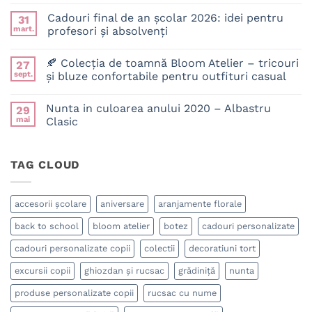
Niciun
comentariu
Cadouri final de an școlar 2026: idei pentru
31
la
Rucsac
mart.
profesori și absolvenți
personalizat
pentru
Niciun
copii:
comentariu
🍂 Colecția de toamnă Bloom Atelier – tricouri
27
cum
la
alegi
Cadouri
sept.
și bluze confortabile pentru outfituri casual
modelul
final
potrivit
de
Niciun
pentru
an
comentariu
Nunta in culoarea anului 2020 – Albastru
29
grădiniță,
la
școlar
școală
🍂
2026:
mai
Clasic
și
Colecția
idei
activitățile
de
pentru
Niciun
de
toamnă
profesori
comentariu
zi
Bloom
la
și
TAG CLOUD
cu
Atelier
Nunta
absolvenți
zi?
–
in
tricouri
culoarea
și
anului
bluze
2020
accesorii școlare
aniversare
aranjamente florale
confortabile
–
pentru
Albastru
back to school
bloom atelier
botez
cadouri personalizate
outfituri
Clasic
casual
cadouri personalizate copii
colectii
decoratiuni tort
excursii copii
ghiozdan și rucsac
grădiniță
nunta
produse personalizate copii
rucsac cu nume