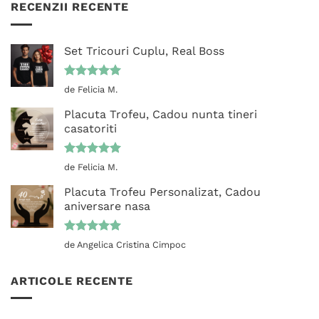
RECENZII RECENTE
Set Tricouri Cuplu, Real Boss
Evaluat la
de Felicia M.
5
din 5
Placuta Trofeu, Cadou nunta tineri
casatoriti
Evaluat la
de Felicia M.
5
din 5
Placuta Trofeu Personalizat, Cadou
aniversare nasa
Evaluat la
de Angelica Cristina Cimpoc
5
din 5
ARTICOLE RECENTE