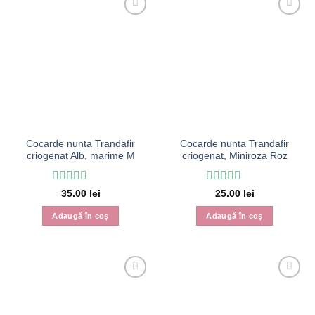
Cocarde nunta Trandafir
Cocarde nunta Trandafir
criogenat Alb, marime M
criogenat, Miniroza Roz
Evaluat la
5
Evaluat la
5
35.00
lei
25.00
lei
din 5
din 5
Adaugă în coș
Adaugă în coș