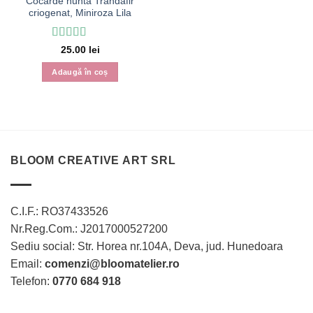
Cocarde nunta Trandafir
criogenat, Miniroza Lila
Evaluat la
5
25.00
lei
din 5
Adaugă în coș
BLOOM CREATIVE ART SRL
C.I.F.: RO37433526
Nr.Reg.Com.: J2017000527200
Sediu social: Str. Horea nr.104A, Deva, jud. Hunedoara
Email:
comenzi@bloomatelier.ro
Telefon:
0770 684 918