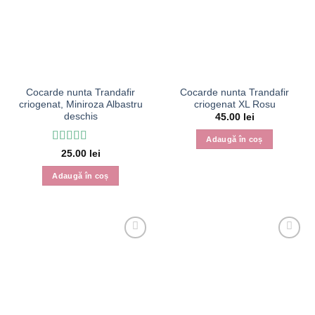
Cocarde nunta Trandafir
Cocarde nunta Trandafir
criogenat, Miniroza Albastru
criogenat XL Rosu
deschis
45.00
lei
Adaugă în coș
Evaluat la
5
25.00
lei
din 5
Adaugă în coș