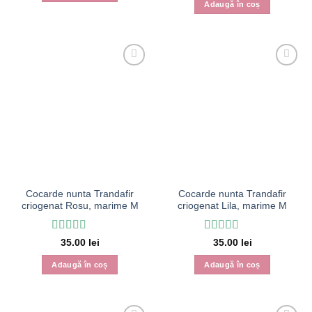
Adaugă în coș
Cocarde nunta Trandafir
Cocarde nunta Trandafir
criogenat Rosu, marime M
criogenat Lila, marime M
Evaluat la
5
Evaluat la
5
35.00
lei
35.00
lei
din 5
din 5
Adaugă în coș
Adaugă în coș