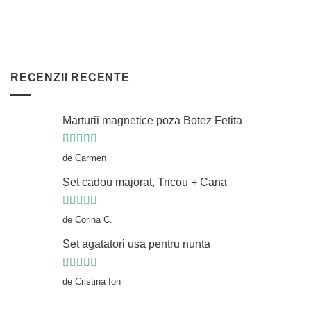
RECENZII RECENTE
Marturii magnetice poza Botez Fetita
Evaluat la
5
de Carmen
din 5
Set cadou majorat, Tricou + Cana
Evaluat la
5
de Corina C.
din 5
Set agatatori usa pentru nunta
Evaluat la
5
de Cristina Ion
din 5