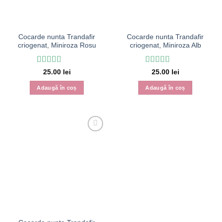
Cocarde nunta Trandafir
Cocarde nunta Trandafir
criogenat, Miniroza Rosu
criogenat, Miniroza Alb
Evaluat la
5
Evaluat la
25.00
lei
25.00
lei
din 5
4.91
din 5
Adaugă în coș
Adaugă în coș