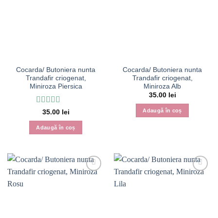
Cocarda/ Butoniera nunta
Cocarda/ Butoniera nunta
Trandafir criogenat,
Trandafir criogenat,
Miniroza Piersica
Miniroza Alb
35.00
lei
Evaluat la
5
Adaugă în coș
35.00
lei
din 5
Adaugă în coș