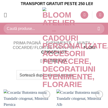
Skip
TRANSPORT GRATUIT PESTE 250 LEI!
to
content
Caută
după:
PRIMA PAGINĂ
/
EVENIMENTE
/
NUNTA
/
COCARDE/ FLORI DE PUS IN PIEPT
/
FLORI
CRIOGENATE
FILTREAZĂ