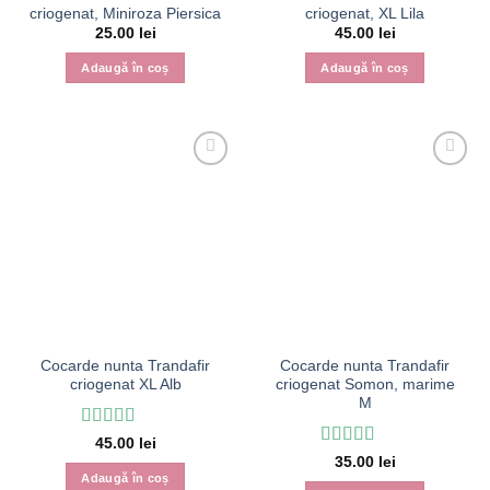
criogenat, Miniroza Piersica
criogenat, XL Lila
25.00
lei
45.00
lei
Adaugă în coș
Adaugă în coș
Cocarde nunta Trandafir
Cocarde nunta Trandafir
criogenat XL Alb
criogenat Somon, marime
M
Evaluat la
5
45.00
lei
din 5
Evaluat la
5
35.00
lei
din 5
Adaugă în coș