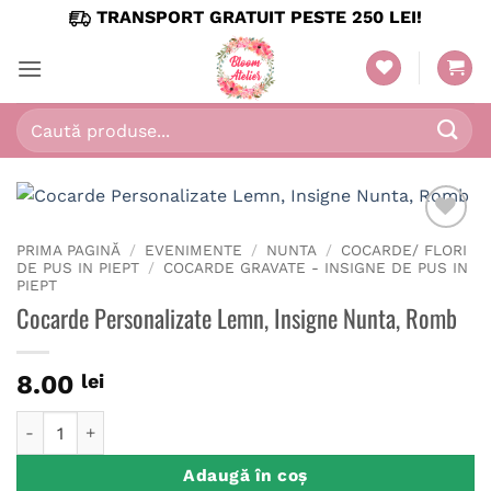
Skip
TRANSPORT GRATUIT PESTE 250 LEI!
to
content
Caută
după:
PRIMA PAGINĂ
/
EVENIMENTE
/
NUNTA
/
COCARDE/ FLORI
DE PUS IN PIEPT
/
COCARDE GRAVATE - INSIGNE DE PUS IN
PIEPT
Cocarde Personalizate Lemn, Insigne Nunta, Romb
8.00
lei
Cantitate Cocarde Personalizate Lemn, Insigne Nunta, Romb
Adaugă în coș