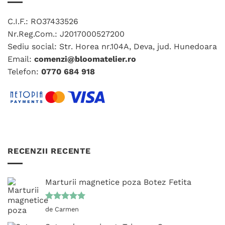
fi
alese
C.I.F.: RO37433526
în
Nr.Reg.Com.: J2017000527200
pagina
Sediu social: Str. Horea nr.104A, Deva, jud. Hunedoara
produsului.
Email:
comenzi@bloomatelier.ro
Telefon:
0770 684 918
RECENZII RECENTE
Marturii magnetice poza Botez Fetita
Evaluat la
de Carmen
5
din 5