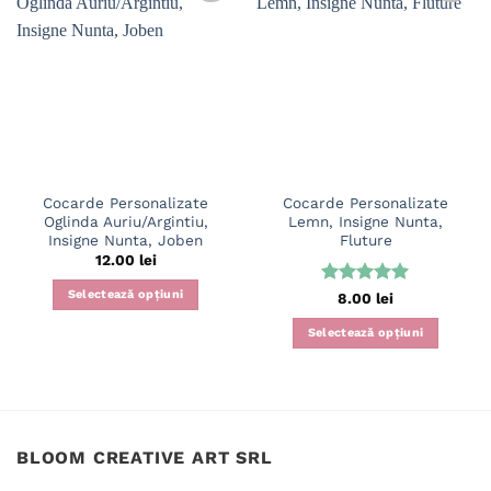
Cocarde Personalizate
Cocarde Personalizate
Oglinda Auriu/Argintiu,
Lemn, Insigne Nunta,
Insigne Nunta, Joben
Fluture
12.00
lei
Selectează opțiuni
Evaluat la
8.00
lei
5
din 5
Acest
Selectează opțiuni
produs
are
mai
multe
variații.
BLOOM CREATIVE ART SRL
Opțiunile
pot