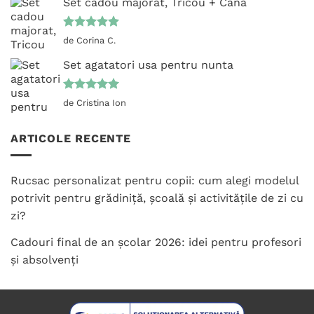
Set cadou majorat, Tricou + Cana
Evaluat la
de Corina C.
5
din 5
Set agatatori usa pentru nunta
Evaluat la
de Cristina Ion
5
din 5
ARTICOLE RECENTE
Rucsac personalizat pentru copii: cum alegi modelul
potrivit pentru grădiniță, școală și activitățile de zi cu
zi?
Cadouri final de an școlar 2026: idei pentru profesori
și absolvenți