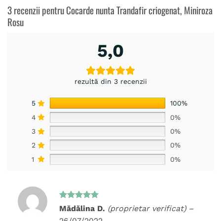
3 recenzii pentru
Cocarde nunta Trandafir criogenat, Miniroza
Rosu
5,0
rezultă din 3 recenzii
5
100%
4
0%
3
0%
2
0%
1
0%
Evaluat la
Mădălina D.
(proprietar verificat)
–
5
din 5
26/07/2022