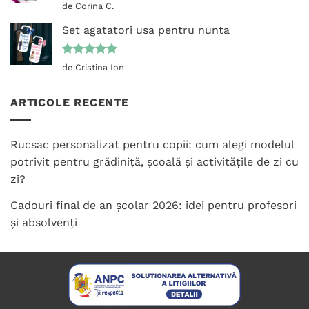
Evaluat la
de Corina C.
5
din 5
Set agatatori usa pentru nunta
Evaluat la
de Cristina Ion
5
din 5
ARTICOLE RECENTE
Rucsac personalizat pentru copii: cum alegi modelul
potrivit pentru grădiniță, școală și activitățile de zi cu
zi?
Cadouri final de an școlar 2026: idei pentru profesori
și absolvenți