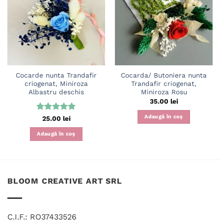
wishlist
wishlist
Cocarde nunta Trandafir
Cocarda/ Butoniera nunta
criogenat, Miniroza
Trandafir criogenat,
Albastru deschis
Miniroza Rosu
35.00
lei
Adaugă în coș
Evaluat la
25.00
lei
5
din 5
Adaugă în coș
BLOOM CREATIVE ART SRL
C.I.F.: RO37433526