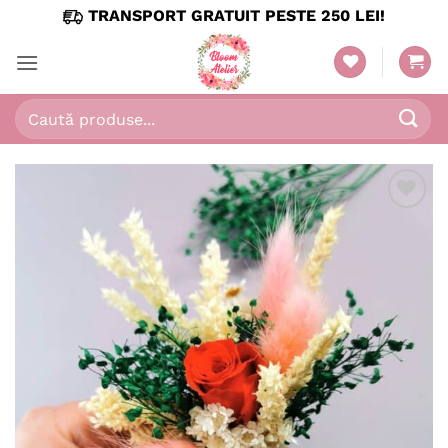
Skip
TRANSPORT GRATUIT PESTE 250 LEI!
to
content
Caută
după:
Adaugă
în
wishlist