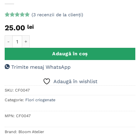
(
3
recenzii de la clienți)
Evaluat la
3
25.00
lei
5
din 5 pe
baza a
evaluări de
Cantitate Cocarde nunta Trandafir criogenat, Miniroza Rosu
la clienți
Adaugă în coș
Trimite mesaj WhatsApp
Adaugă în wishlist
SKU:
CF0047
Categorie:
Flori criogenate
MPN:
CF0047
Brand:
Bloom Atelier