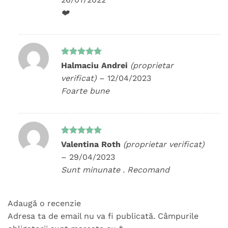
❤️
Evaluat la
Halmaciu Andrei
(proprietar
5
din 5
verificat)
–
12/04/2023
Foarte bune
Evaluat la
Valentina Roth
(proprietar verificat)
5
din 5
–
29/04/2023
Sunt minunate . Recomand
Adaugă o recenzie
Adresa ta de email nu va fi publicată.
Câmpurile