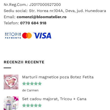
Nr.Reg.Com.: J2017000527200
Sediu social: Str. Horea nr.104A, Deva, jud. Hunedoara
Email:
comenzi@bloomatelier.ro
Telefon:
0770 684 918
RECENZII RECENTE
Marturii magnetice poza Botez Fetita
Evaluat la
de Carmen
5
din 5
Set cadou majorat, Tricou + Cana