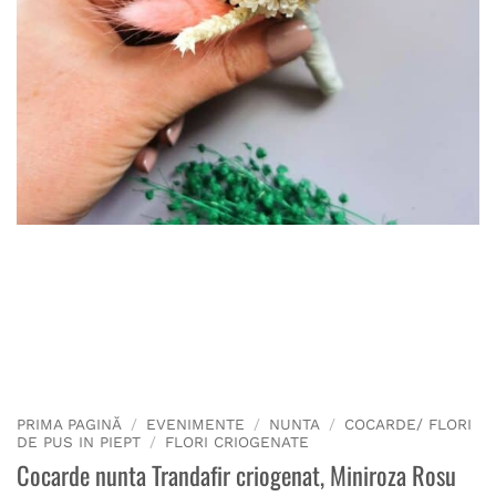
PRIMA PAGINĂ
/
EVENIMENTE
/
NUNTA
/
COCARDE/ FLORI
DE PUS IN PIEPT
/
FLORI CRIOGENATE
Cocarde nunta Trandafir criogenat, Miniroza Rosu