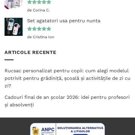
Evaluat la
de Corina C.
5
din 5
Set agatatori usa pentru nunta
Evaluat la
de Cristina Ion
5
din 5
ARTICOLE RECENTE
Rucsac personalizat pentru copii: cum alegi modelul
potrivit pentru grădiniță, școală și activitățile de zi cu
zi?
Cadouri final de an școlar 2026: idei pentru profesori
și absolvenți