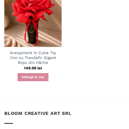
Adaugă
în
wishlist
Aranjament în Cutie Tip
Con cu Trandafir Gigant
Roșu din Hârtie
149.99
lei
Adaugă în coș
BLOOM CREATIVE ART SRL