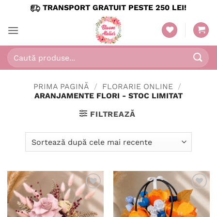
Skip
TRANSPORT GRATUIT PESTE 250 LEI!
to
content
Caută
după:
PRIMA PAGINĂ
/
FLORARIE ONLINE
/
ARANJAMENTE FLORI - STOC LIMITAT
FILTREAZĂ
Adaugă
Adaugă
în
în