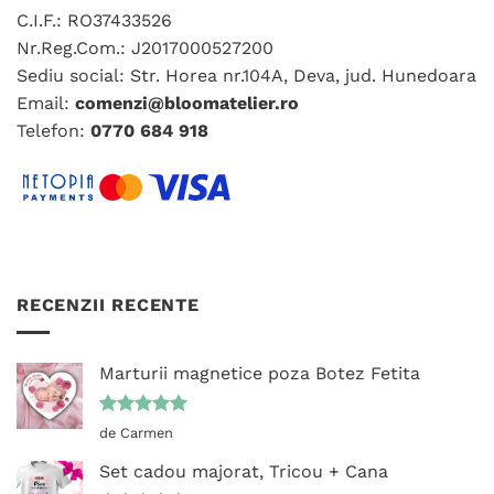
C.I.F.: RO37433526
Nr.Reg.Com.: J2017000527200
Sediu social: Str. Horea nr.104A, Deva, jud. Hunedoara
Email:
comenzi@bloomatelier.ro
Telefon:
0770 684 918
RECENZII RECENTE
Marturii magnetice poza Botez Fetita
Evaluat la
de Carmen
5
din 5
Set cadou majorat, Tricou + Cana