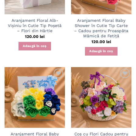
Aranjament Floral Alb-
Aranjament Floral Baby
Vișiniu în Cutie Tip Poșetă
Shower în Cutie Tip Carte
– Flori din Hârtie
– Cadou pentru Proaspăta
Mămică de Fetiță
120.00
lei
120.00
lei
Adaugă în coș
Adaugă în coș
Adaugă
Adaugă
în
în
wishlist
wishlist
Aranjament Floral Baby
Coș cu Flori Cadou pentru