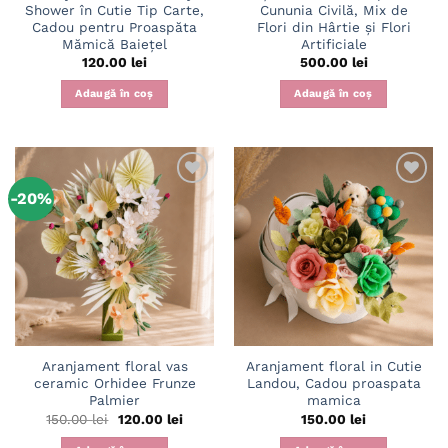
Shower în Cutie Tip Carte,
Cununia Civilă, Mix de
Cadou pentru Proaspăta
Flori din Hârtie și Flori
Mămică Baiețel
Artificiale
120.00
lei
500.00
lei
Adaugă în coș
Adaugă în coș
-20%
Adaugă
Adaugă
în
în
wishlist
wishlist
Aranjament floral vas
Aranjament floral in Cutie
ceramic Orhidee Frunze
Landou, Cadou proaspata
Palmier
mamica
Prețul
Prețul
150.00
lei
120.00
lei
150.00
lei
inițial
curent
a
este: