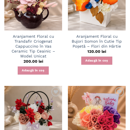
wishlist
wishlist
Aranjament Floral cu
Aranjament Floral cu
Trandafir Criogenat
Bujori Somon în Cutie Tip
Cappuccino în Vas
Poșetă – Flori din Hârtie
Ceramic Tip Ceainic –
120.00
lei
Model Unicat
Adaugă în coș
200.00
lei
Adaugă în coș
Adaugă
Adaugă
în
în
wishlist
wishlist