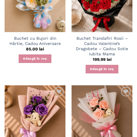
wishlist
wishlist
Buchet cu Bujori din
Buchet Trandafiri Rosii –
Hârtie, Cadou Aniversare
Cadou Valentine’s
Dragobete – Cadou Sotie
85.00
lei
Iubita Mama
Adaugă în coș
199.99
lei
Adaugă în coș
Adaugă
Adaugă
în
în
wishlist
wishlist