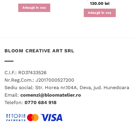
130.00
lei
Adaugă în coș
Adaugă în coș
BLOOM CREATIVE ART SRL
C.I.F.: RO37433526
Nr.Reg.Com.: J2017000527200
Sediu social: Str. Horea nr.104A, Deva, jud. Hunedoara
Email:
comenzi@bloomatelier.ro
Telefon:
0770 684 918