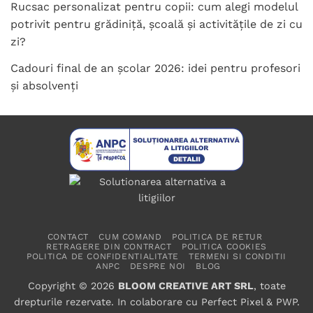
Rucsac personalizat pentru copii: cum alegi modelul
potrivit pentru grădiniță, școală și activitățile de zi cu
zi?
Cadouri final de an școlar 2026: idei pentru profesori
și absolvenți
CONTACT
CUM COMAND
POLITICA DE RETUR
RETRAGERE DIN CONTRACT
POLITICA COOKIES
POLITICA DE CONFIDENTIALITATE
TERMENI SI CONDITII
ANPC
DESPRE NOI
BLOG
Copyright © 2026
BLOOM CREATIVE ART SRL
, toate
drepturile rezervate. In colaborare cu
Perfect Pixel
&
PWP
.