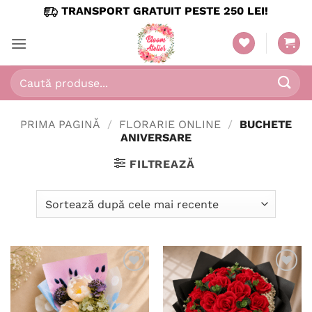
Skip
TRANSPORT GRATUIT PESTE 250 LEI!
to
content
Caută
după:
PRIMA PAGINĂ
/
FLORARIE ONLINE
/
BUCHETE
ANIVERSARE
FILTREAZĂ
Adaugă
Adaugă
în
în