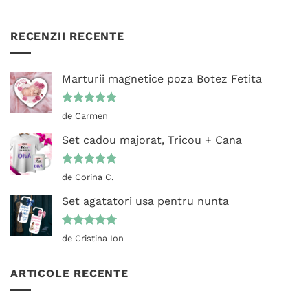
RECENZII RECENTE
Marturii magnetice poza Botez Fetita
Evaluat la
de Carmen
5
din 5
Set cadou majorat, Tricou + Cana
Evaluat la
de Corina C.
5
din 5
Set agatatori usa pentru nunta
Evaluat la
de Cristina Ion
5
din 5
ARTICOLE RECENTE