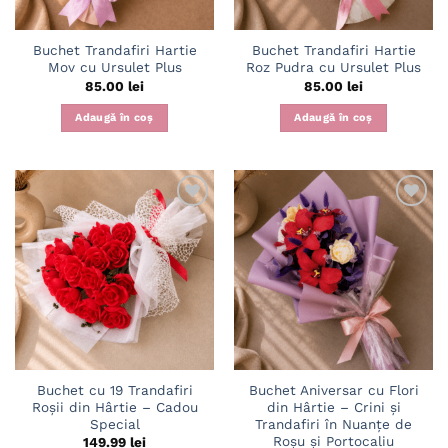
Buchet Trandafiri Hartie
Buchet Trandafiri Hartie
Mov cu Ursulet Plus
Roz Pudra cu Ursulet Plus
85.00
lei
85.00
lei
Adaugă în coș
Adaugă în coș
Adaugă
Adaugă
în
în
wishlist
wishlist
Buchet cu 19 Trandafiri
Buchet Aniversar cu Flori
Roșii din Hârtie – Cadou
din Hârtie – Crini și
Special
Trandafiri în Nuanțe de
Roșu și Portocaliu
149.99
lei