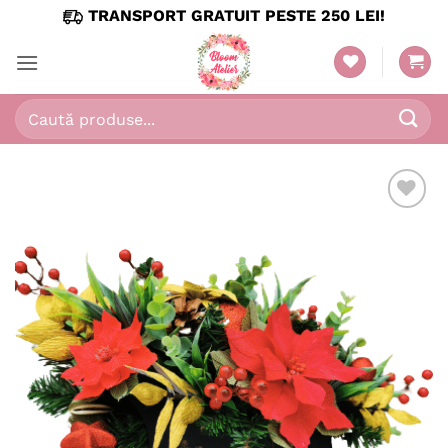
Skip
TRANSPORT GRATUIT PESTE 250 LEI!
to
content
Caută
după:
Adaugă
în
wishlist