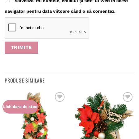
Salvează-mi numele, emailul și site-ul web în acest
navigator pentru data viitoare când o să comentez.
PRODUSE SIMILARE
Adaugă
Adaugă
Lichidare de stoc
în
în
wishlist
wishlist