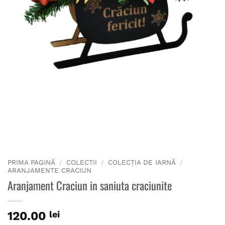
PRIMA PAGINĂ
/
COLECTII
/
COLECȚIA DE IARNĂ
/
ARANJAMENTE CRACIUN
Aranjament Craciun in saniuta craciunite
120.00
lei