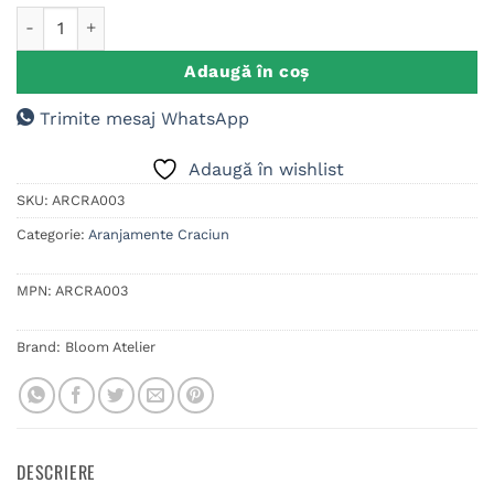
Cantitate Aranjament Craciun in saniuta craciunite
Adaugă în coș
Trimite mesaj WhatsApp
Adaugă în wishlist
SKU:
ARCRA003
Categorie:
Aranjamente Craciun
MPN:
ARCRA003
Brand:
Bloom Atelier
DESCRIERE