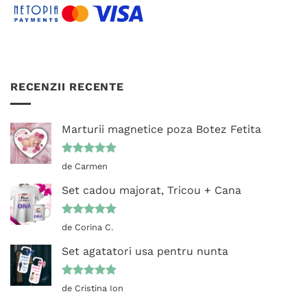
RECENZII RECENTE
Marturii magnetice poza Botez Fetita
Evaluat la
de Carmen
5
din 5
Set cadou majorat, Tricou + Cana
Evaluat la
de Corina C.
5
din 5
Set agatatori usa pentru nunta
Evaluat la
de Cristina Ion
5
din 5