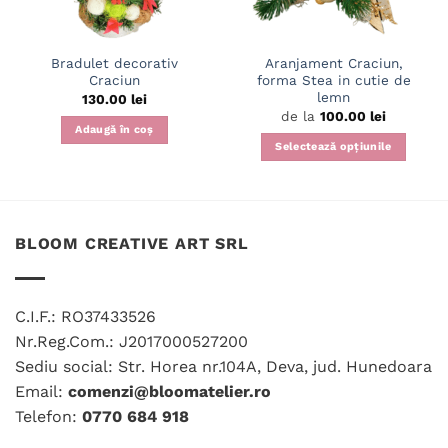
Bradulet decorativ
Aranjament Craciun,
Craciun
forma Stea in cutie de
lemn
130.00
lei
de la
100.00
lei
Adaugă în coș
Selectează opțiunile
Acest
produs
are
mai
BLOOM CREATIVE ART SRL
multe
variații.
Opțiunile
C.I.F.: RO37433526
pot
fi
Nr.Reg.Com.: J2017000527200
alese
Sediu social: Str. Horea nr.104A, Deva, jud. Hunedoara
în
Email:
comenzi@bloomatelier.ro
pagina
Telefon:
0770 684 918
produsului.