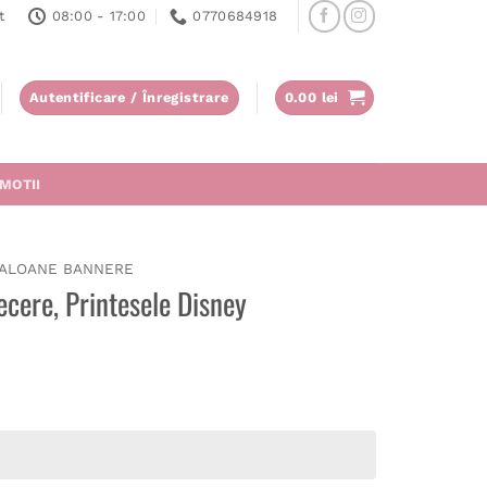
t
08:00 - 17:00
0770684918
Autentificare / Înregistrare
0.00
lei
MOTII
ALOANE BANNERE
cere, Printesele Disney