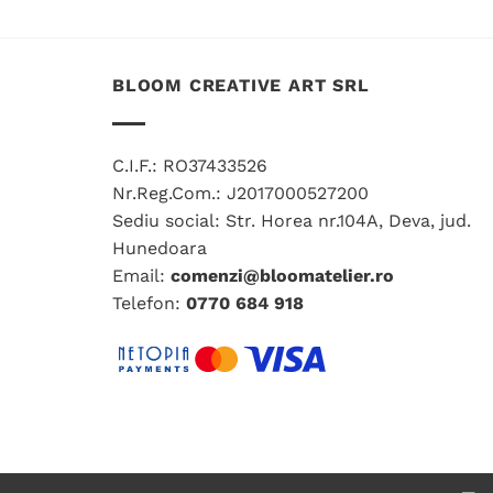
mai
multe
variații.
Opțiunile
BLOOM CREATIVE ART SRL
pot
fi
alese
C.I.F.: RO37433526
în
Nr.Reg.Com.: J2017000527200
pagina
Sediu social: Str. Horea nr.104A, Deva, jud.
produsului.
Hunedoara
Email:
comenzi@bloomatelier.ro
Telefon:
0770 684 918