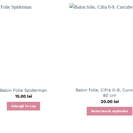
Balon folie, Cifra 0-9, Cur
Balon Folie Spiderman
80 cm
15.00
lei
20.00
lei
Adaugă în coș
Selectează opțiunile
Acest
produs
are