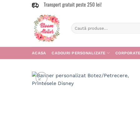
Transport gratuit peste 250 lei!
Skip
to
content
Caută
după:
ACASA
CADOURI PERSONALIZATE
CORPORAT