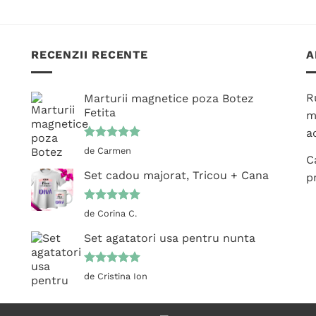
mai
multe
variații.
RECENZII RECENTE
A
Opțiunile
pot
fi
R
Marturii magnetice poza Botez
Fetita
alese
m
în
ac
pagina
Evaluat la
de Carmen
C
5
din 5
produsului.
Set cadou majorat, Tricou + Cana
p
Evaluat la
de Corina C.
5
din 5
Set agatatori usa pentru nunta
Evaluat la
de Cristina Ion
5
din 5