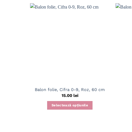
Balon folie, Cifra 0-9, Roz, 60 cm
15.00
lei
Selectează opțiunile
Acest
produs
are