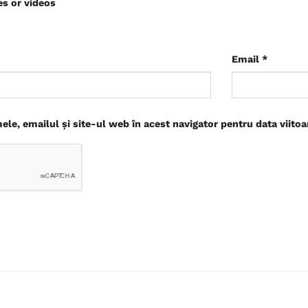
es or videos
Email
*
le, emailul și site-ul web în acest navigator pentru data viito