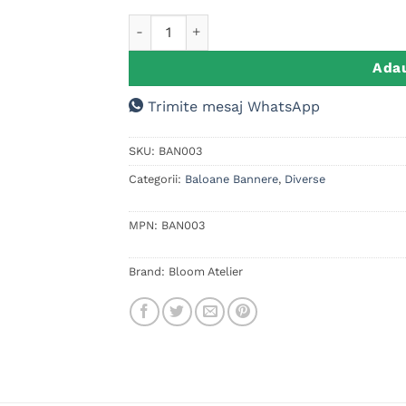
Cantitate Banner personalizat Botez/Petrec
Adau
Trimite mesaj WhatsApp
SKU:
BAN003
Categorii:
Baloane Bannere
,
Diverse
MPN:
BAN003
Brand:
Bloom Atelier