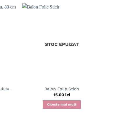
STOC EPUIZAT
cubeu,
Ba
Balon Folie Stich
Botez/Pe
15.00
lei
Citește mai mult