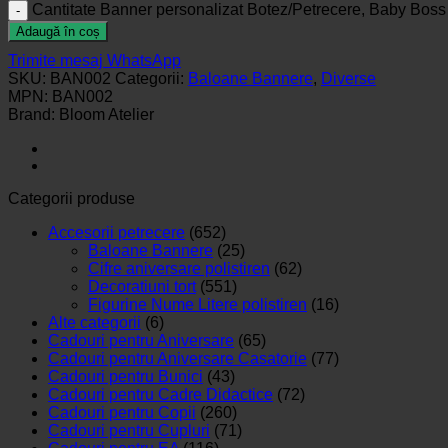
Cantitate Banner personalizat Botez/Petrecere, Baby Boss
Adaugă în coș
Trimite mesaj WhatsApp
SKU:
BAN002
Categorii:
Baloane Bannere
,
Diverse
MPN:
BAN002
Brand:
Bloom Atelier
Categorii produse
Accesorii petrecere
(652)
Baloane Bannere
(25)
Cifre aniversare polistiren
(62)
Decoratiuni tort
(551)
Figurine Nume Litere polistiren
(16)
Alte categorii
(6)
Cadouri pentru Aniversare
(65)
Cadouri pentru Aniversare Casatorie
(77)
Cadouri pentru Bunici
(43)
Cadouri pentru Cadre Didactice
(72)
Cadouri pentru Copii
(260)
Cadouri pentru Cupluri
(71)