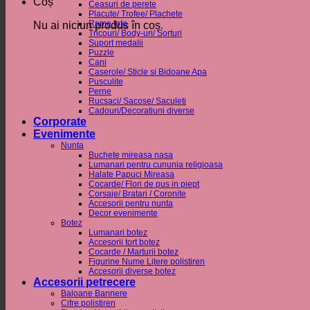
Coș
Ceasuri de perete
Placute/ Trofee/ Plachete
Rame foto
Nu ai niciun produs în coș.
Tricouri/ Body-uri/ Sorturi
Suport medalii
Puzzle
Cani
Caserole/ Sticle si Bidoane Apa
Pusculite
Perne
Rucsaci/ Sacose/ Saculeti
Cadouri/Decoratiuni diverse
Corporate
Evenimente
Nunta
Buchete mireasa nasa
Lumanari pentru cununia religioasa
Halate Papuci Mireasa
Cocarde/ Flori de pus in piept
Corsaje/ Bratari / Coronite
Accesorii pentru nunta
Decor evenimente
Botez
Lumanari botez
Accesorii tort botez
Cocarde / Marturii botez
Figurine Nume Litere polistiren
Accesorii diverse botez
Accesorii petrecere
Baloane Bannere
Cifre polistiren