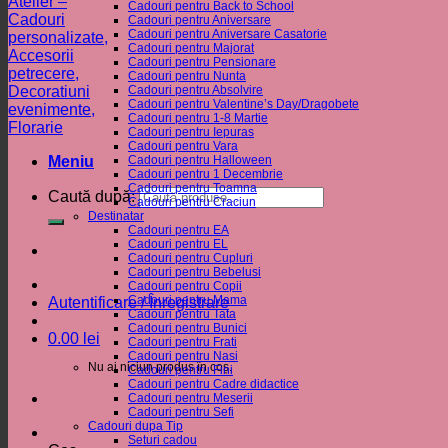
Cadouri pentru Back to School
Cadouri pentru Aniversare
Cadouri pentru Aniversare Casatorie
Cadouri pentru Majorat
Cadouri pentru Pensionare
Cadouri pentru Nunta
Cadouri pentru Absolvire
Cadouri pentru Valentine’s Day/Dragobete
Cadouri pentru 1-8 Martie
Cadouri pentru Iepuras
Cadouri pentru Vara
Meniu
Cadouri pentru Halloween
Cadouri pentru 1 Decembrie
Cadouri pentru Toamna
Caută după:
Cadouri pentru Craciun
Destinatar
Cadouri pentru EA
Cadouri pentru EL
Cadouri pentru Cupluri
Cadouri pentru Bebelusi
Cadouri pentru Copii
Cadouri pentru Mama
Autentificare / Înregistrare
Cadouri pentru Tata
Cadouri pentru Bunici
0.00
lei
Cadouri pentru Frati
Cadouri pentru Nasi
Nu ai niciun produs în coș.
Cadouri pentru Fini
Cadouri pentru Cadre didactice
Cadouri pentru Meserii
Cadouri pentru Sefi
Cadouri dupa Tip
Seturi cadou