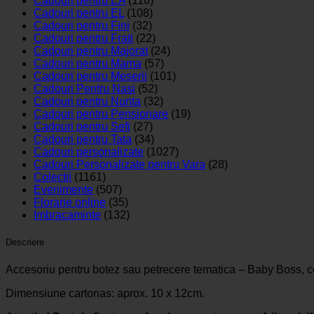
Cadouri pentru EA
(116)
Cadouri pentru EL
(108)
Cadouri pentru Fini
(32)
Cadouri pentru Frati
(22)
Cadouri pentru Majorat
(24)
Cadouri pentru Mama
(57)
Cadouri pentru Meserii
(101)
Cadouri Pentru Nasi
(52)
Cadouri pentru Nunta
(32)
Cadouri pentru Pensionare
(19)
Cadouri pentru Sefi
(27)
Cadouri pentru Tata
(34)
Cadouri personalizate
(1027)
Cadouri Personalizate pentru Vara
(28)
Colectii
(1161)
Evenimente
(507)
Florarie online
(35)
Imbracaminte
(132)
Descriere
Accesoriu pentru botez sau petrecere tematica – Baby Boss, co
Dimensiune cartonas: aprox. 10 x 12cm.