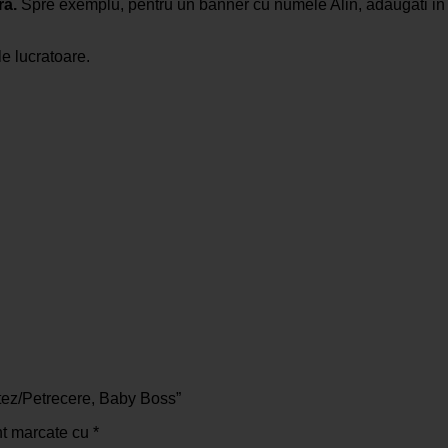
fra.
Spre exemplu, pentru un banner cu numele Alin, adaugati in c
le lucratoare.
otez/Petrecere, Baby Boss”
nt marcate cu
*