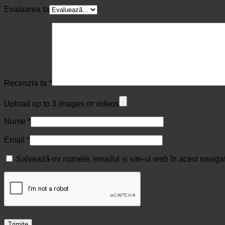
Evaluarea ta
Recenzia ta
*
Upload up to 3 images or videos
Nume
*
Email
*
Salvează-mi numele, emailul și site-ul web în acest naviga