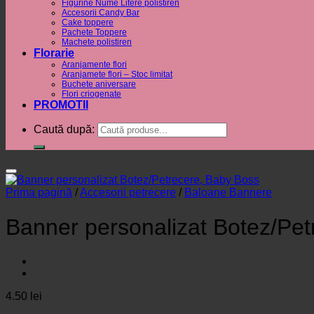
Figurine Nume Litere polistiren
Accesorii Candy Bar
Cake toppere
Pachete Toppere
Machete polistiren
Florarie
Aranjamente flori
Aranjamete flori – Stoc limitat
Buchete aniversare
Flori criogenate
PROMOTII
Caută după:
Prima pagină
/
Accesorii petrecere
/
Baloane Bannere
Banner personalizat Botez/Pe
4.50
lei