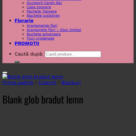
Accesorii Candy Bar
Cake toppere
Pachete Toppere
Machete polistiren
Florarie
Aranjamente flori
Aranjamete flori – Stoc limitat
Buchete aniversare
Flori criogenate
PROMOTII
Caută după:
Prima pagină
/
Colectii
/
Blankuri
Blank glob bradut lemn