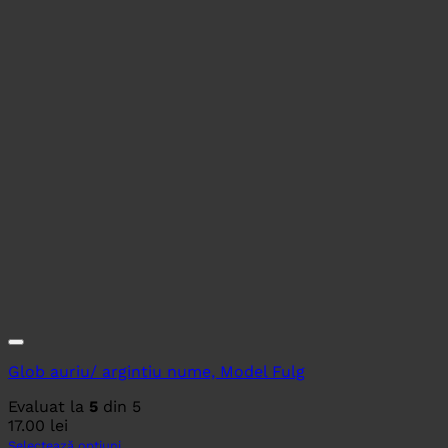
Glob auriu/ argintiu nume, Model Fulg
Evaluat la
5
din 5
17.00
lei
Selectează opțiuni