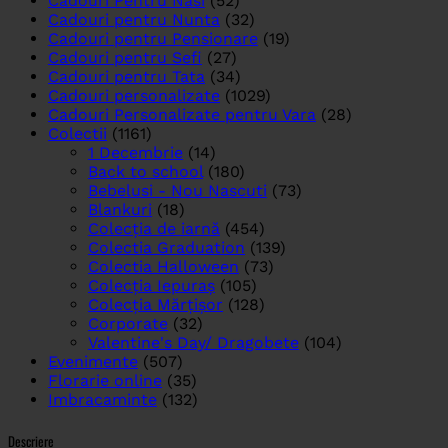
Cadouri Pentru Nasi
(52)
Cadouri pentru Nunta
(32)
Cadouri pentru Pensionare
(19)
Cadouri pentru Sefi
(27)
Cadouri pentru Tata
(34)
Cadouri personalizate
(1029)
Cadouri Personalizate pentru Vara
(28)
Colectii
(1161)
1 Decembrie
(14)
Back to school
(180)
Bebelusi - Nou Nascuti
(73)
Blankuri
(18)
Colecția de iarnă
(454)
Colectia Graduation
(139)
Colectia Halloween
(73)
Colecția Iepuraș
(105)
Colecția Mărțișor
(128)
Corporate
(32)
Valentine's Day/ Dragobete
(104)
Evenimente
(507)
Florarie online
(35)
Imbracaminte
(132)
Descriere