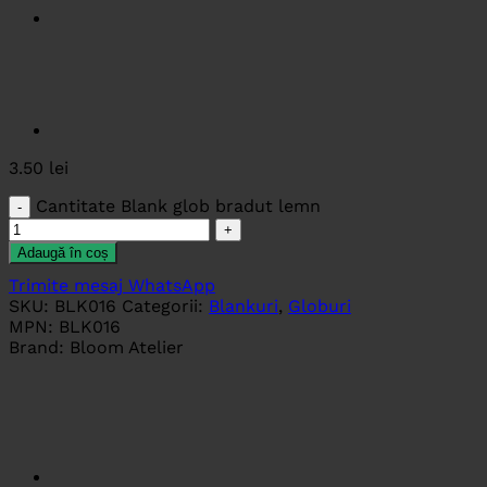
3.50
lei
Cantitate Blank glob bradut lemn
Adaugă în coș
Trimite mesaj WhatsApp
SKU:
BLK016
Categorii:
Blankuri
,
Globuri
MPN:
BLK016
Brand:
Bloom Atelier