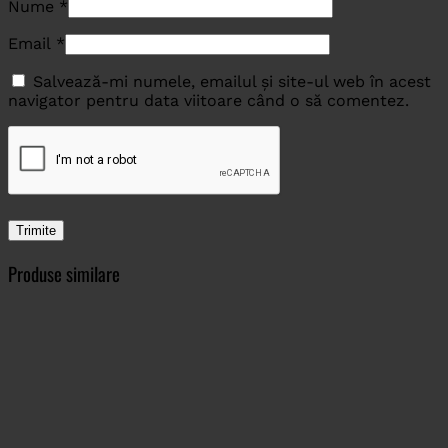
Nume
*
Email
*
Salvează-mi numele, emailul și site-ul web în acest
navigator pentru data viitoare când o să comentez.
Produse similare