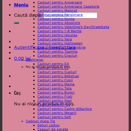
Cadouri pentru Aniversare
Meniu
Cadouri pentru Aniversare Casatorie
Cadouri pentru Majorat
Caută după:
Cadouri pentru Pensionare
Cadouri pentru Nunta
Cadouri pentru Absolvire
Cadouri pentru Valentine’s Day/Dragobete
Cadouri pentru 1-8 Martie
Cadouri pentru Iepuras
Cadouri pentru Vara
Cadouri pentru Halloween
Autentificare / Înregistrare
Cadouri pentru 1 Decembrie
Cadouri pentru Toamna
Cadouri pentru Craciun
0.00
lei
Destinatar
Cadouri pentru EA
Nu ai niciun produs în coș.
Cadouri pentru EL
Cadouri pentru Cupluri
Cadouri pentru Bebelusi
Cadouri pentru Copii
Cadouri pentru Mama
Cadouri pentru Tata
Coș
Cadouri pentru Bunici
Cadouri pentru Frati
Cadouri pentru Nasi
Nu ai niciun produs în coș.
Cadouri pentru Fini
Cadouri pentru Cadre didactice
Cadouri pentru Meserii
Cadouri pentru Sefi
Cadouri dupa Tip
Seturi cadou
Ceasuri de perete