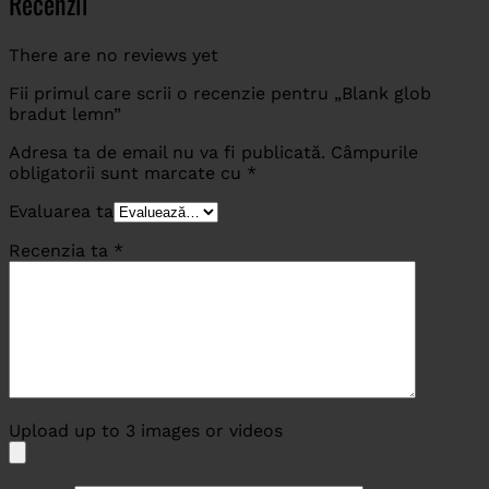
Recenzii
There are no reviews yet
Fii primul care scrii o recenzie pentru „Blank glob
bradut lemn”
Adresa ta de email nu va fi publicată.
Câmpurile
obligatorii sunt marcate cu
*
Evaluarea ta
Recenzia ta
*
Upload up to 3 images or videos