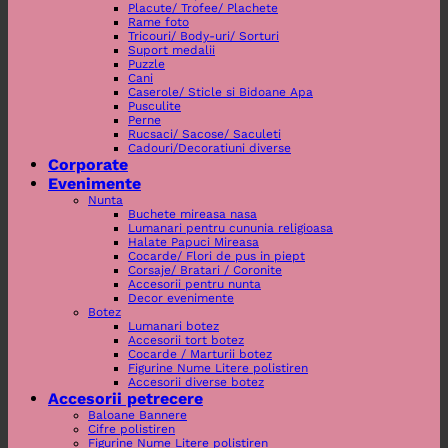
Placute/ Trofee/ Plachete
Rame foto
Tricouri/ Body-uri/ Sorturi
Suport medalii
Puzzle
Cani
Caserole/ Sticle si Bidoane Apa
Pusculite
Perne
Rucsaci/ Sacose/ Saculeti
Cadouri/Decoratiuni diverse
Corporate
Evenimente
Nunta
Buchete mireasa nasa
Lumanari pentru cununia religioasa
Halate Papuci Mireasa
Cocarde/ Flori de pus in piept
Corsaje/ Bratari / Coronite
Accesorii pentru nunta
Decor evenimente
Botez
Lumanari botez
Accesorii tort botez
Cocarde / Marturii botez
Figurine Nume Litere polistiren
Accesorii diverse botez
Accesorii petrecere
Baloane Bannere
Cifre polistiren
Figurine Nume Litere polistiren