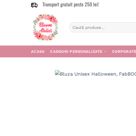
Transport gratuit peste 250 lei!
Skip
to
content
Caută
după:
ACASA
CADOURI PERSONALIZATE
CORPORAT