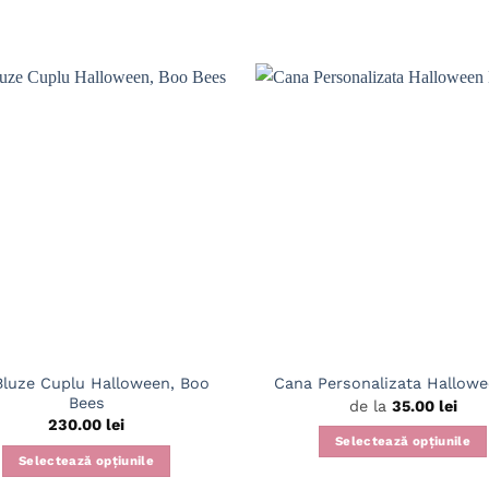
Bluze Cuplu Halloween, Boo
Cana Personalizata Hallow
Bees
de la
35.00
lei
230.00
lei
Selectează opțiunile
Selectează opțiunile
Acest
Acest