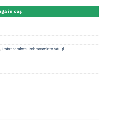
gă în coș
n
,
Imbracaminte
,
Imbracaminte Adulți