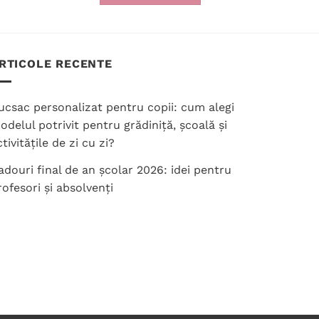
Acest
produs
are
mai
RTICOLE RECENTE
multe
variații.
ucsac personalizat pentru copii: cum alegi
Opțiunile
odelul potrivit pentru grădiniță, școală și
pot
tivitățile de zi cu zi?
fi
alese
adouri final de an școlar 2026: idei pentru
în
rofesori și absolvenți
pagina
produsului.