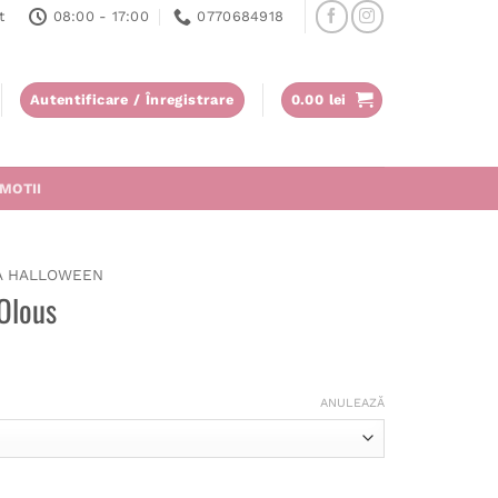
t
08:00 - 17:00
0770684918
Autentificare / Înregistrare
0.00
lei
MOTII
A HALLOWEEN
Olous
ANULEAZĂ
lous