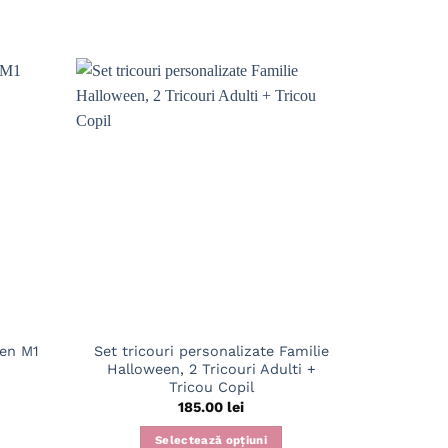
Set tricouri personalizate Familie
Body p
een M1
Halloween, 2 Tricouri Adulti +
Tricou Copil
185.00
lei
Selectează opțiuni