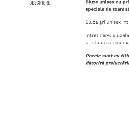
DESCRIERE
Bluze unisex cu pr
speciale de toamnă
Bluza gri unisex in
Intretinere: Bluzel
printului se recoma
Pozele sunt cu titl
datorită prelucrării