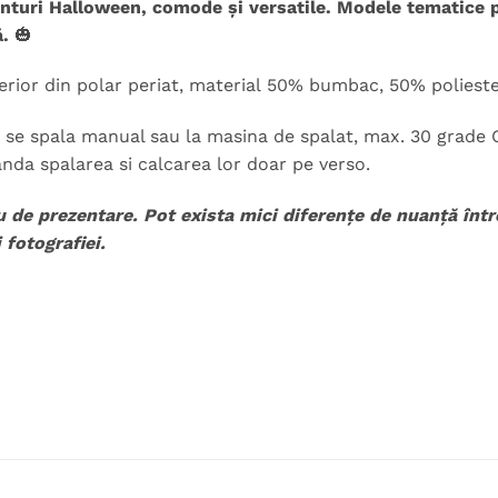
inturi Halloween, comode și versatile. Modele tematice 
.
🎃
terior din polar periat, material 50% bumbac, 50% poliester
e se spala manual sau la masina de spalat, max. 30 grade Ce
nda spalarea si calcarea lor doar pe verso.
u de prezentare. Pot exista mici diferențe de nuanță înt
 fotografiei.