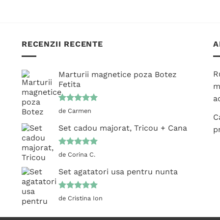
produs
produs
are
are
mai
mai
multe
RECENZII RECENTE
A
multe
variații.
variații.
Opțiunile
Opțiunile
pot
R
Marturii magnetice poza Botez
pot
fi
Fetita
m
fi
alese
ac
alese
în
Evaluat la
de Carmen
în
pagina
C
5
din 5
pagina
produsului.
Set cadou majorat, Tricou + Cana
p
produsului.
Evaluat la
de Corina C.
5
din 5
Set agatatori usa pentru nunta
Evaluat la
de Cristina Ion
5
din 5