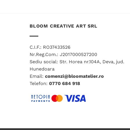
produs
are
mai
BLOOM CREATIVE ART SRL
multe
variații.
Opțiunile
pot
C.I.F.: RO37433526
fi
Nr.Reg.Com.: J2017000527200
alese
Sediu social: Str. Horea nr.104A, Deva, jud.
în
Hunedoara
pagina
Email:
comenzi@bloomatelier.ro
produsului.
Telefon:
0770 684 918