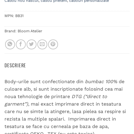
Cadou nou nascut
,
cadou prieteni
,
cadouri personalizate
MPN:
BB31
Brand:
Bloom Atelier
DESCRIERE
Body-urile sunt confectionate din
bumbac 100%
de
culoare alb
,
si sunt inscriptionate folosind cea mai
noua tehnologie de printare
DTG (“direct to
garment”)
, mai exact imprimare direct in tesatura
care nu se simte la atingere, lasa pielea sa respire si
rezista la multiple spalari. Imprimarea direct in
tesatura se face cu cerneala pe baza de apa,
certificata OEKO- TEX (nu este toxica).