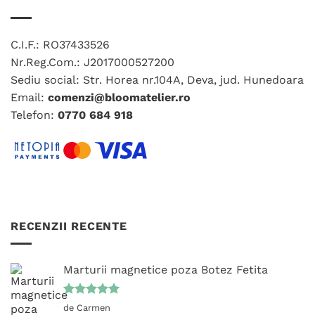
multe
multe
variații.
variații.
Opțiunile
Opțiunile
C.I.F.: RO37433526
pot
pot
fi
fi
Nr.Reg.Com.: J2017000527200
alese
alese
Sediu social: Str. Horea nr.104A, Deva, jud. Hunedoara
în
în
Email:
comenzi@bloomatelier.ro
pagina
pagina
Telefon:
0770 684 918
produsului.
produsului.
RECENZII RECENTE
Marturii magnetice poza Botez Fetita
Evaluat la
de Carmen