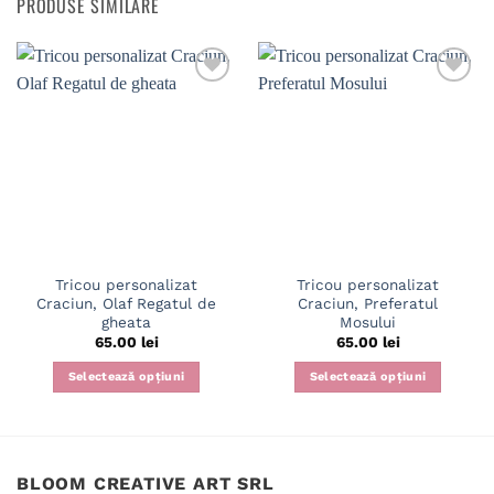
PRODUSE SIMILARE
Tricou personalizat
Tricou personalizat
Craciun, Olaf Regatul de
Craciun, Preferatul
gheata
Mosului
65.00
lei
65.00
lei
Selectează opțiuni
Selectează opțiuni
Acest
Acest
produs
produs
are
are
mai
mai
BLOOM CREATIVE ART SRL