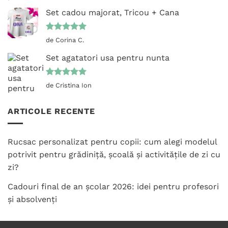
5
din 5
Set cadou majorat, Tricou + Cana
Evaluat la
de Corina C.
5
din 5
Set agatatori usa pentru nunta
Evaluat la
de Cristina Ion
5
din 5
ARTICOLE RECENTE
Rucsac personalizat pentru copii: cum alegi modelul
potrivit pentru grădiniță, școală și activitățile de zi cu
zi?
Cadouri final de an școlar 2026: idei pentru profesori
și absolvenți