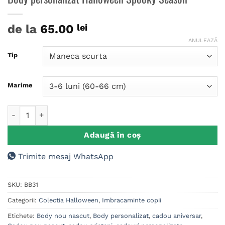
de la
65.00
lei
ANULEAZĂ
Tip
Marime
Cantitate Body personalizat Halloween Spooky Season
Adaugă în coș
Trimite mesaj WhatsApp
SKU:
BB31
Categorii:
Colectia Halloween
,
Imbracaminte copii
Etichete:
Body nou nascut
,
Body personalizat
,
cadou aniversar
,