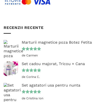
RECENZII RECENTE
Marturii magnetice poza Botez Fetita
Evaluat la
de Carmen
5
din 5
Set cadou majorat, Tricou + Cana
Evaluat la
de Corina C.
5
din 5
Set agatatori usa pentru nunta
Evaluat la
de Cristina Ion
5
din 5