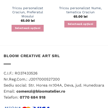
Tricou personalizat
Tricou personalizat Nume,
Craciun, Preferatul
tematica Craciun
Mosului
65.00
lei
65.00
lei
Selectează opțiuni
Selectează opțiuni
Acest
Acest
produs
produs
are
are
mai
mai
multe
multe
variații.
BLOOM CREATIVE ART SRL
variații.
Opțiunile
Opțiunile
pot
pot
fi
C.I.F.: RO37433526
fi
alese
Nr.Reg.Com.: J2017000527200
alese
în
în
Sediu social: Str. Horea nr.104A, Deva, jud. Hunedoara
pagina
pagina
produsului.
Email:
comenzi@bloomatelier.ro
produsului.
Telefon:
0770 684 918