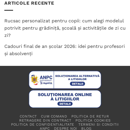
ARTICOLE RECENTE
Rucsac personalizat pentru copii: cum alegi modelul
potrivit pentru grădiniță, școală și activitățile de zi cu
zi?
Cadouri final de an școlar 2026: idei pentru profesori
și absolvenți
CONTACT
CUM COMAND
POLITICA DE RETUR
RETRAGERE DIN CONTRACT
POLITICA COOKIES
POLITICA DE CONFIDENTIALITATE
TERMENI SI CONDITII
ANPC
DESPRE NOI
BLOG