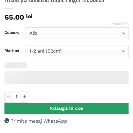
65.00
lei
ANULEAZĂ
Culoare
Marime
Cantitate Tricou personalizat Copii, Fulger McQueen
Adaugă în coș
Trimite mesaj WhatsApp