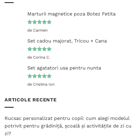
Marturii magnetice poza Botez Fetita
Evaluat la
de Carmen
5
din 5
Set cadou majorat, Tricou + Cana
Evaluat la
de Corina C.
5
din 5
Set agatatori usa pentru nunta
Evaluat la
de Cristina Ion
5
din 5
ARTICOLE RECENTE
Rucsac personalizat pentru copii: cum alegi modelul
potrivit pentru grădiniță, școală și activitățile de zi cu
zi?