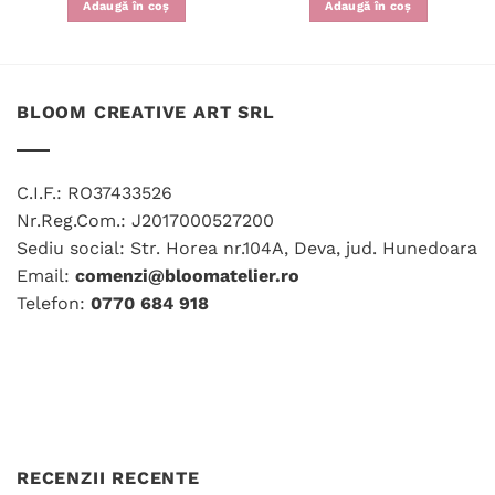
Adaugă în coș
Adaugă în coș
BLOOM CREATIVE ART SRL
C.I.F.: RO37433526
Nr.Reg.Com.: J2017000527200
Sediu social: Str. Horea nr.104A, Deva, jud. Hunedoara
Email:
comenzi@bloomatelier.ro
Telefon:
0770 684 918
RECENZII RECENTE