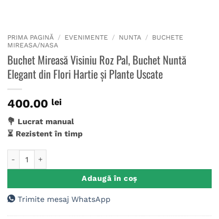
PRIMA PAGINĂ
/
EVENIMENTE
/
NUNTA
/
BUCHETE
MIREASA/NASA
Buchet Mireasă Visiniu Roz Pal, Buchet Nuntă
Elegant din Flori Hartie și Plante Uscate
400.00
lei
💐 Lucrat manual
⏳ Rezistent în timp
Cantitate Buchet Mireasă Visiniu Roz Pal, Buchet Nuntă Elegan
Adaugă în coș
Trimite mesaj WhatsApp