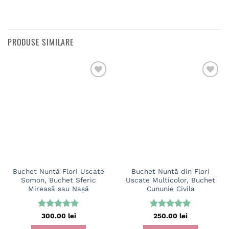
PRODUSE SIMILARE
Buchet Nuntă Flori Uscate
Buchet Nuntă din Flori
Somon, Buchet Sferic
Uscate Multicolor, Buchet
Mireasă sau Nașă
Cununie Civila
Evaluat la
Evaluat la
300.00
lei
250.00
lei
5
din 5
5
din 5