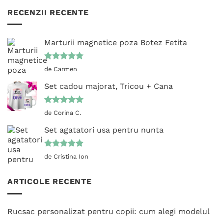
RECENZII RECENTE
Marturii magnetice poza Botez Fetita
Evaluat la
de Carmen
5
din 5
Set cadou majorat, Tricou + Cana
Evaluat la
de Corina C.
5
din 5
Set agatatori usa pentru nunta
Evaluat la
de Cristina Ion
5
din 5
ARTICOLE RECENTE
Rucsac personalizat pentru copii: cum alegi modelul