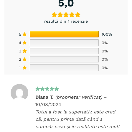
5,0
rezultă din 1 recenzie
5
100%
4
0%
3
0%
2
0%
1
0%
Evaluat la
Diana T.
(proprietar verificat)
–
5
din 5
10/08/2024
Totul a fost la superlativ, este cred
că, pentru prima dată când a
cumpăr ceva și în realitate este mult