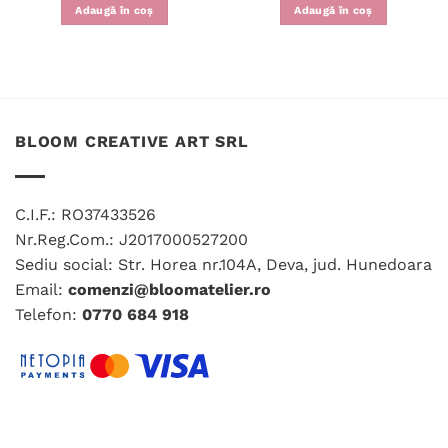
Adaugă în coș
Adaugă în coș
BLOOM CREATIVE ART SRL
C.I.F.: RO37433526
Nr.Reg.Com.: J2017000527200
Sediu social: Str. Horea nr.104A, Deva, jud. Hunedoara
Email:
comenzi@bloomatelier.ro
Telefon:
0770 684 918