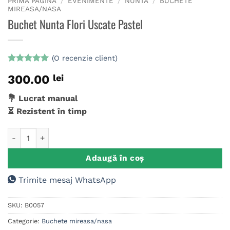
PRIMA PAGINĂ
/
EVENIMENTE
/
NUNTA
/
BUCHETE
MIREASA/NASA
Buchet Nunta Flori Uscate Pastel
(O recenzie client)
Evaluat la
300.00
lei
5
din 5 pe
baza unei
singure
💐 Lucrat manual
evaluări
⏳ Rezistent în timp
Cantitate Buchet Nunta Flori Uscate Pastel
Adaugă în coș
Trimite mesaj WhatsApp
SKU:
B0057
Categorie:
Buchete mireasa/nasa