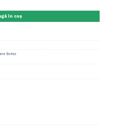
t Nume Data
gă în coș
ere Botez