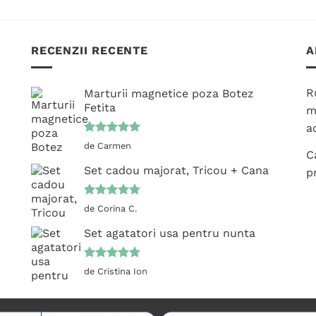
produs
mai
are
multe
mai
variații.
RECENZII RECENTE
A
multe
Opțiunile
variații.
pot
Opțiunile
fi
R
Marturii magnetice poza Botez
pot
Fetita
alese
m
fi
în
ac
alese
pagina
Evaluat la
de Carmen
în
C
5
din 5
produsului.
pagina
Set cadou majorat, Tricou + Cana
p
produsului.
Evaluat la
de Corina C.
5
din 5
Set agatatori usa pentru nunta
Evaluat la
de Cristina Ion
5
din 5