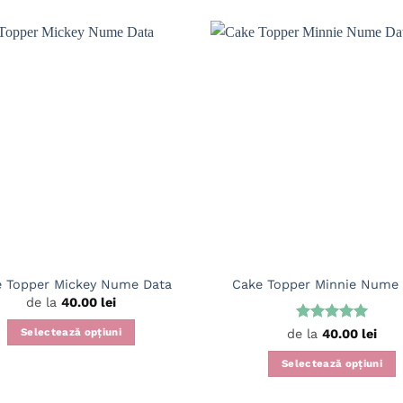
 Topper Mickey Nume Data
Cake Topper Minnie Nume
de la
40.00
lei
Evaluat la
Selectează opțiuni
de la
40.00
lei
5
din 5
Acest
Selectează opțiuni
produs
Acest
are