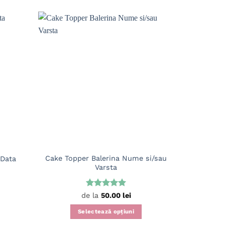
Cake Topper Balerina Nume si/sau
 Data
Cake To
Varsta
S
Evaluat la
de la
50.00
lei
5
din 5
Selectează opțiuni
Acest