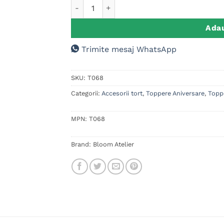
Cantitate Cake Topper Banane Personaliza
Adau
Trimite mesaj WhatsApp
SKU:
T068
Categorii:
Accesorii tort
,
Toppere Aniversare
,
Topp
MPN:
T068
Brand:
Bloom Atelier