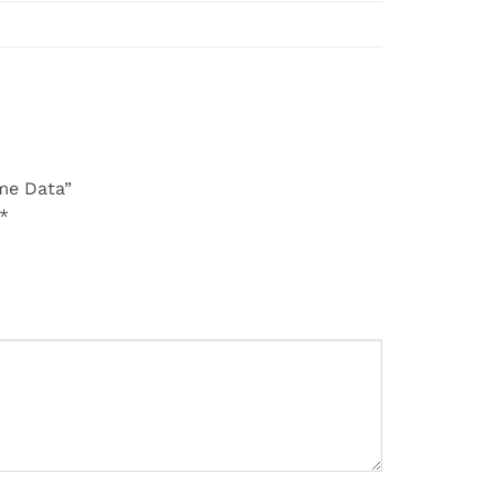
ume Data”
*