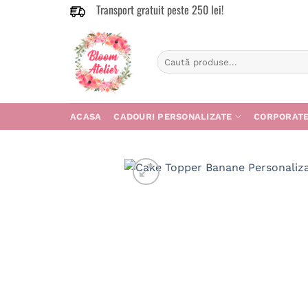
Transport gratuit peste 250 lei!
Skip
to
content
Caută
după:
ACASA
CADOURI PERSONALIZATE
CORPORAT