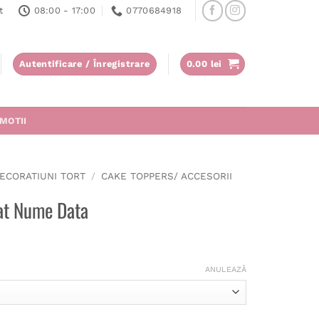
t
08:00 - 17:00
0770684918
Autentificare / Înregistrare
0.00
lei
MOTII
ECORATIUNI TORT
/
CAKE TOPPERS/ ACCESORII
at Nume Data
ANULEAZĂ