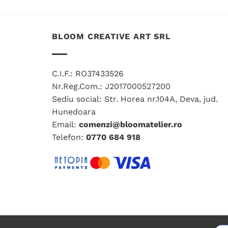
BLOOM CREATIVE ART SRL
C.I.F.: RO37433526
Nr.Reg.Com.: J2017000527200
Sediu social: Str. Horea nr.104A, Deva, jud.
Hunedoara
Email:
comenzi@bloomatelier.ro
Telefon:
0770 684 918