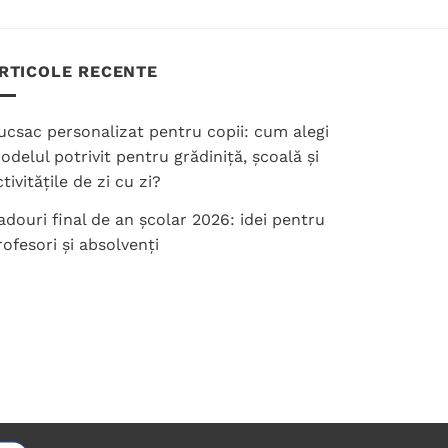
produs
are
mai
RTICOLE RECENTE
multe
variații.
ucsac personalizat pentru copii: cum alegi
Opțiunile
odelul potrivit pentru grădiniță, școală și
pot
tivitățile de zi cu zi?
fi
alese
adouri final de an școlar 2026: idei pentru
în
rofesori și absolvenți
pagina
produsului.