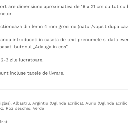
ort are dimensiune aproximativa de 16 x 21 cm cu tot cu 
melor.
ectioneaza din lemn 4 mm grosime (natur/vopsit dupa caz)
nda introduceti in caseta de text prenumele si data eveni
pasati butonul „Adauga in cos”.
2-3 zile lucratoare.
sunt incluse taxele de livrare.
iglas), Albastru, Argintiu (Oglinda acrilica), Auriu (Oglinda acrili
z, Roz deschis, Verde
izat