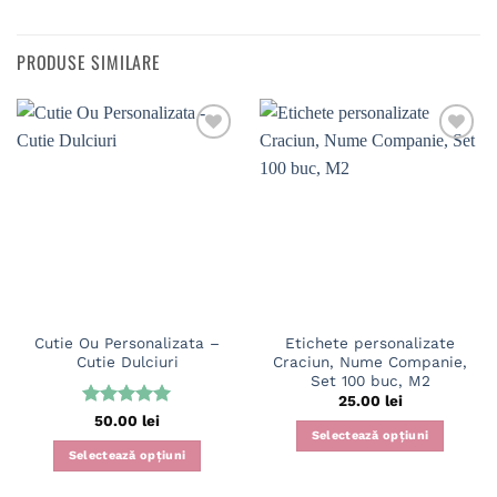
PRODUSE SIMILARE
Cutie Ou Personalizata –
Etichete personalizate
Cutie Dulciuri
Craciun, Nume Companie,
Set 100 buc, M2
25.00
lei
Evaluat la
50.00
lei
Selectează opțiuni
5
din 5
Selectează opțiuni