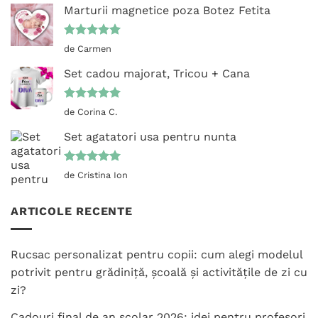
Marturii magnetice poza Botez Fetita
Evaluat la
de Carmen
5
din 5
Set cadou majorat, Tricou + Cana
Evaluat la
de Corina C.
5
din 5
Set agatatori usa pentru nunta
Evaluat la
de Cristina Ion
5
din 5
ARTICOLE RECENTE
Rucsac personalizat pentru copii: cum alegi modelul
potrivit pentru grădiniță, școală și activitățile de zi cu
zi?
Cadouri final de an școlar 2026: idei pentru profesori