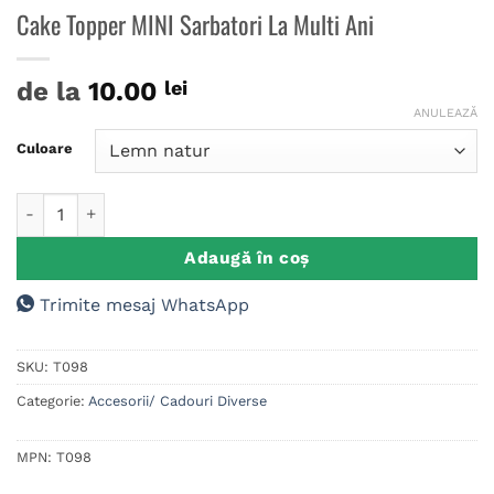
Cake Topper MINI Sarbatori La Multi Ani
de la
10.00
lei
ANULEAZĂ
Culoare
Cantitate Cake Topper MINI Sarbatori La Multi Ani
Adaugă în coș
Trimite mesaj WhatsApp
SKU:
T098
Categorie:
Accesorii/ Cadouri Diverse
MPN:
T098