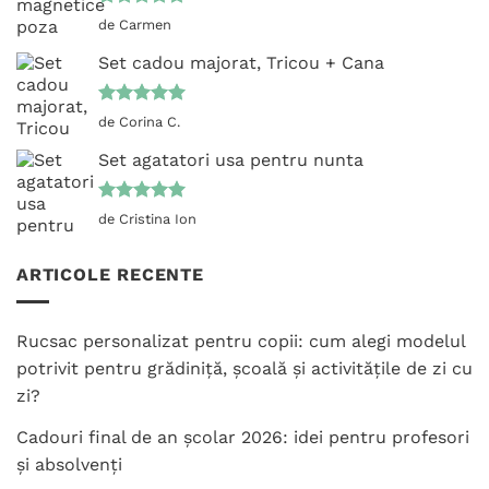
Evaluat la
de Carmen
5
din 5
Set cadou majorat, Tricou + Cana
Evaluat la
de Corina C.
5
din 5
Set agatatori usa pentru nunta
Evaluat la
de Cristina Ion
5
din 5
ARTICOLE RECENTE
Rucsac personalizat pentru copii: cum alegi modelul
potrivit pentru grădiniță, școală și activitățile de zi cu
zi?
Cadouri final de an școlar 2026: idei pentru profesori
și absolvenți