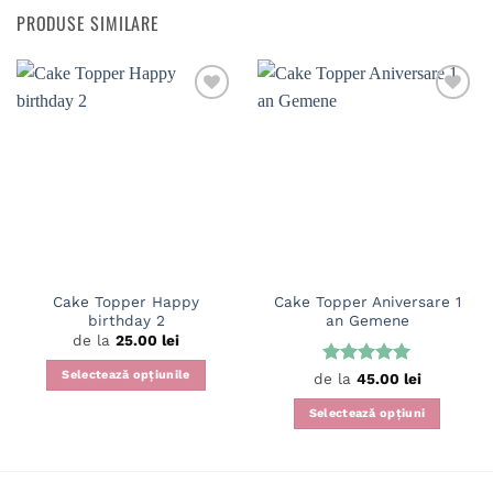
PRODUSE SIMILARE
Cake Topper Happy
Cake Topper Aniversare 1
birthday 2
an Gemene
de la
25.00
lei
Selectează opțiunile
Evaluat la
de la
45.00
lei
5
din 5
Acest
Selectează opțiuni
produs
Acest
are
produs
mai
are
multe