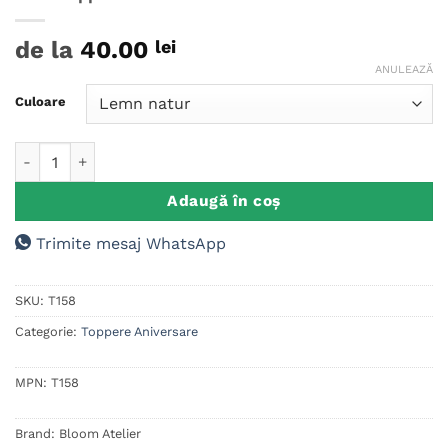
de la
40.00
lei
ANULEAZĂ
Culoare
Cantitate Cake Topper Aniversare Sweet Sixteen
Adaugă în coș
Trimite mesaj WhatsApp
SKU:
T158
Categorie:
Toppere Aniversare
MPN:
T158
Brand:
Bloom Atelier