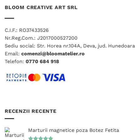
mai
variații.
BLOOM CREATIVE ART SRL
multe
Opțiunile
variații.
pot
Opțiunile
fi
C.I.F.: RO37433526
pot
alese
fi
Nr.Reg.Com.: J2017000527200
în
alese
Sediu social: Str. Horea nr.104A, Deva, jud. Hunedoara
pagina
în
produsului.
Email:
comenzi@bloomatelier.ro
pagina
Telefon:
0770 684 918
produsului.
RECENZII RECENTE
Marturii magnetice poza Botez Fetita