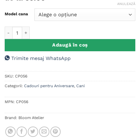
ANULEAZĂ
Model cana
Cantitate Cana Cadou Aniversare M1
Adaugă în coș
Trimite mesaj WhatsApp
SKU:
CP056
Categorii:
Cadouri pentru Aniversare
,
Cani
MPN:
CP056
Brand:
Bloom Atelier