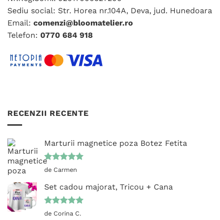
în
în
Sediu social: Str. Horea nr.104A, Deva, jud. Hunedoara
pagina
pagina
produsului.
Email:
comenzi@bloomatelier.ro
produsului.
Telefon:
0770 684 918
RECENZII RECENTE
Marturii magnetice poza Botez Fetita
Evaluat la
de Carmen
5
din 5
Set cadou majorat, Tricou + Cana
Evaluat la
de Corina C.
5
din 5