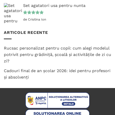
Set agatatori usa pentru nunta
Evaluat la
de Cristina Ion
5
din 5
ARTICOLE RECENTE
Rucsac personalizat pentru copii: cum alegi modelul
potrivit pentru grădiniță, școală și activitățile de zi cu
zi?
Cadouri final de an școlar 2026: idei pentru profesori
și absolvenți