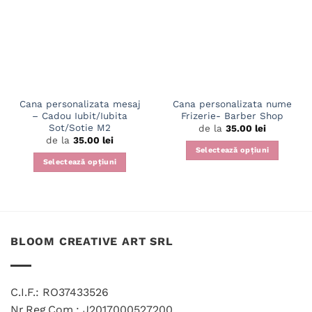
Cana personalizata mesaj
Cana personalizata nume
– Cadou Iubit/Iubita
Frizerie- Barber Shop
Sot/Sotie M2
de la
35.00
lei
de la
35.00
lei
Selectează opțiuni
Selectează opțiuni
Acest
Acest
produs
produs
are
are
mai
mai
multe
multe
variații.
BLOOM CREATIVE ART SRL
variații.
Opțiunile
Opțiunile
pot
pot
fi
C.I.F.: RO37433526
fi
alese
Nr.Reg.Com.: J2017000527200
alese