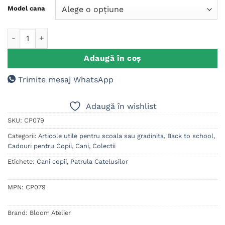
evaluări
Model cana
Cantitate Cana personalizata Patrula Catelusilor
Adaugă în coș
Trimite mesaj WhatsApp
Adaugă în wishlist
SKU:
CP079
Categorii:
Articole utile pentru scoala sau gradinita
,
Back to school
,
Cadouri pentru Copii
,
Cani
,
Colectii
Etichete:
Cani copii
,
Patrula Catelusilor
MPN:
CP079
Brand:
Bloom Atelier