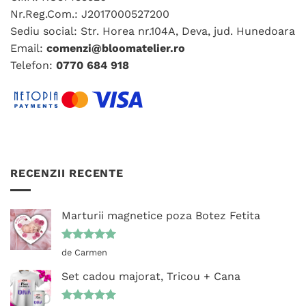
alese
Nr.Reg.Com.: J2017000527200
în
Sediu social: Str. Horea nr.104A, Deva, jud. Hunedoara
pagina
Email:
comenzi@bloomatelier.ro
produsului.
Telefon:
0770 684 918
RECENZII RECENTE
Marturii magnetice poza Botez Fetita
Evaluat la
de Carmen
5
din 5
Set cadou majorat, Tricou + Cana