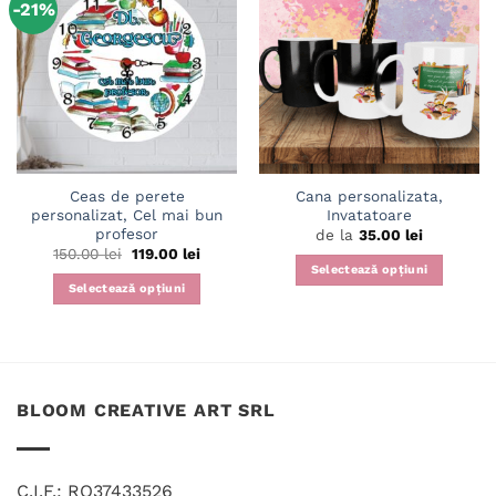
-21%
Adaugă
Adaugă
în
în
wishlist
wishlist
Ceas de perete
Cana personalizata,
personalizat, Cel mai bun
Invatatoare
profesor
de la
35.00
lei
Prețul
Prețul
150.00
lei
119.00
lei
inițial
curent
Selectează opțiuni
a
este:
Selectează opțiuni
Acest
fost:
119.00 lei.
150.00 lei.
produs
are
mai
multe
BLOOM CREATIVE ART SRL
variații.
Opțiunile
pot
fi
C.I.F.: RO37433526