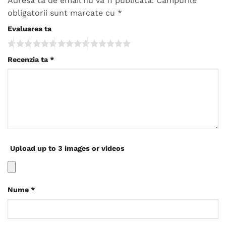
Adresa ta de email nu va fi publicată.
Câmpurile
obligatorii sunt marcate cu
*
Evaluarea ta
Recenzia ta
*
Upload up to 3 images or videos
Nume
*