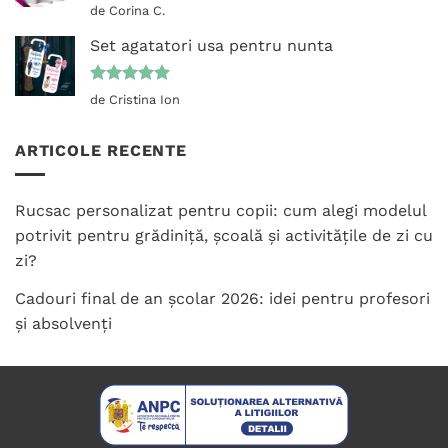
Evaluat la
de Corina C.
5
din 5
Set agatatori usa pentru nunta
Evaluat la
de Cristina Ion
5
din 5
ARTICOLE RECENTE
Rucsac personalizat pentru copii: cum alegi modelul
potrivit pentru grădiniță, școală și activitățile de zi cu
zi?
Cadouri final de an școlar 2026: idei pentru profesori
și absolvenți