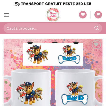
Skip
TRANSPORT GRATUIT PESTE 250 LEI!
to
content
Caută
după:
Adaugă
în
wishlist