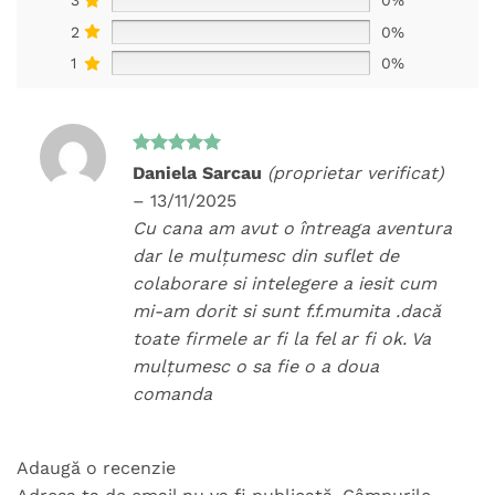
3
0%
2
0%
1
0%
Evaluat la
Daniela Sarcau
(proprietar verificat)
5
din 5
–
13/11/2025
Cu cana am avut o întreaga aventura
dar le mulțumesc din suflet de
colaborare si intelegere a iesit cum
mi-am dorit si sunt f.f.mumita .dacă
toate firmele ar fi la fel ar fi ok. Va
mulțumesc o sa fie o a doua
comanda
Adaugă o recenzie