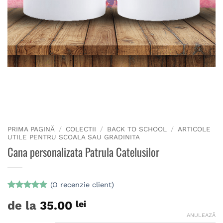
PRIMA PAGINĂ
/
COLECTII
/
BACK TO SCHOOL
/
ARTICOLE
UTILE PENTRU SCOALA SAU GRADINITA
Cana personalizata Patrula Catelusilor
(O recenzie client)
Evaluat la
de la
35.00
lei
5
din 5 pe
baza unei
ANULEAZĂ
singure