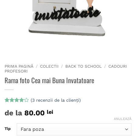
PRIMA PAGINĂ
/
COLECTII
/
BACK TO SCHOOL
/
CADOURI
PROFESORI
Rama foto Cea mai Buna Invatatoare
(
3
recenzii de la clienți)
Evaluat
3
de la
80.00
lei
la
4
din
5 pe
ANULEAZĂ
baza a
evaluări
Tip
de la