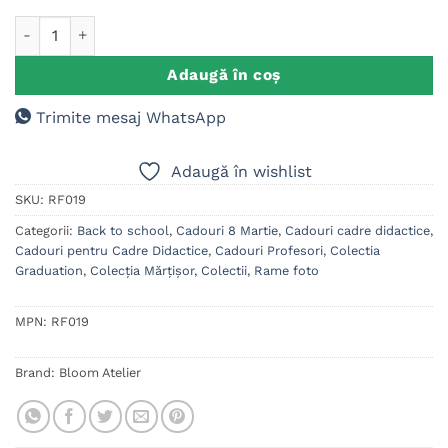
clienți
Cantitate Rama foto Cea mai Buna Invatatoare
Adaugă în coș
Trimite mesaj WhatsApp
Adaugă în wishlist
SKU:
RF019
Categorii:
Back to school
,
Cadouri 8 Martie
,
Cadouri cadre didactice
,
Cadouri pentru Cadre Didactice
,
Cadouri Profesori
,
Colectia
Graduation
,
Colecția Mărțișor
,
Colectii
,
Rame foto
MPN:
RF019
Brand:
Bloom Atelier