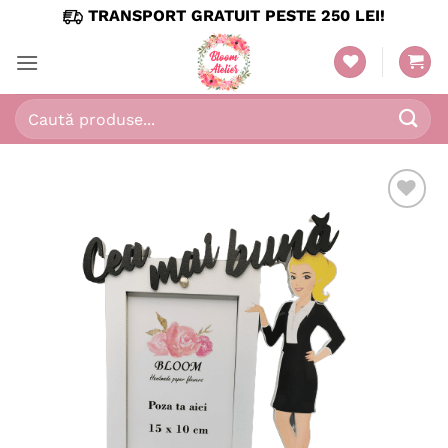
Skip
TRANSPORT GRATUIT PESTE 250 LEI!
to
content
Caută
după:
Adaugă
în
wishlist