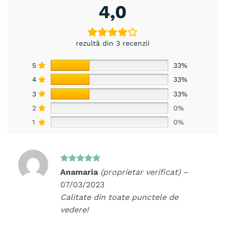
4,0
rezultă din 3 recenzii
5
33%
4
33%
3
33%
2
0%
1
0%
Evaluat la
Anamaria
(proprietar verificat)
–
5
din 5
07/03/2023
Calitate din toate punctele de
vedere!