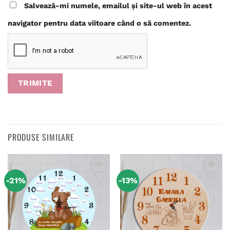
Salvează-mi numele, emailul și site-ul web în acest
navigator pentru data viitoare când o să comentez.
PRODUSE SIMILARE
-21%
-13%
Adaugă
Adaugă
în
în
wishlist
wishlist