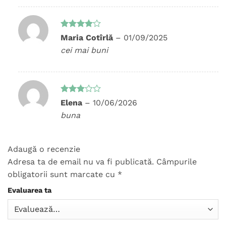
Evaluat
Maria Cotîrlă
–
01/09/2025
la
4
din
cei mai buni
5
Evaluat
Elena
–
10/06/2026
la
3
buna
din 5
Adaugă o recenzie
Adresa ta de email nu va fi publicată.
Câmpurile
obligatorii sunt marcate cu
*
Evaluarea ta