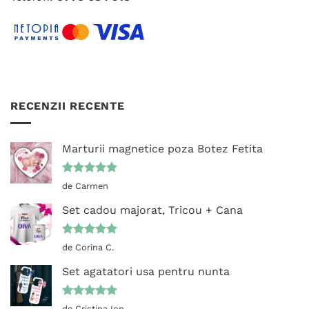
RECENZII RECENTE
Marturii magnetice poza Botez Fetita
Evaluat la
de Carmen
5
din 5
Set cadou majorat, Tricou + Cana
Evaluat la
de Corina C.
5
din 5
Set agatatori usa pentru nunta
Evaluat la
de Cristina Ion