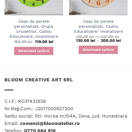
Ceas de perete
Ceas de perete
personalizat, Grupa
personalizat, Cadou
Ursuletilor, Cadou
Educatoare/ Invatatoare
Educatoare, Invatatoare
Interv
130.00
lei
–
231.00
lei
de
Interv
130.00
lei
–
200.00
lei
Prețul
Prețul
150.00
lei
119.00
lei
prețur
de
inițial
curent
130.00
prețur
a
este:
Selectează opțiuni
Selectează opțiuni
până
130.00
fost:
119.00 lei.
la
până
Acest
150.00 lei.
231.00
la
produs
200.00
are
mai
BLOOM CREATIVE ART SRL
multe
variații.
Opțiunile
pot
C.I.F.: RO37433526
fi
Nr.Reg.Com.: J2017000527200
alese
Sediu social: Str. Horea nr.104A, Deva, jud. Hunedoara
în
Email:
comenzi@bloomatelier.ro
pagina
Telefon:
0770 684 918
produsului.