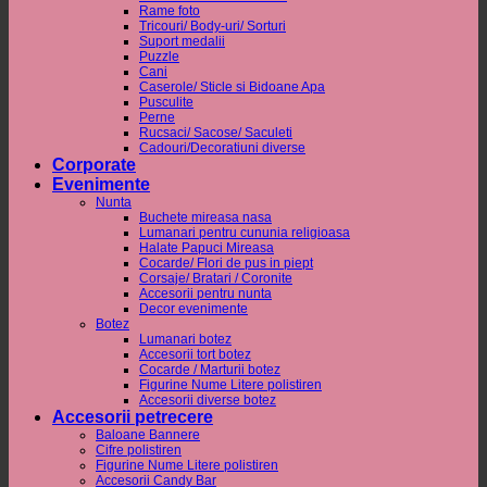
Rame foto
Tricouri/ Body-uri/ Sorturi
Suport medalii
Puzzle
Cani
Caserole/ Sticle si Bidoane Apa
Pusculite
Perne
Rucsaci/ Sacose/ Saculeti
Cadouri/Decoratiuni diverse
Corporate
Evenimente
Nunta
Buchete mireasa nasa
Lumanari pentru cununia religioasa
Halate Papuci Mireasa
Cocarde/ Flori de pus in piept
Corsaje/ Bratari / Coronite
Accesorii pentru nunta
Decor evenimente
Botez
Lumanari botez
Accesorii tort botez
Cocarde / Marturii botez
Figurine Nume Litere polistiren
Accesorii diverse botez
Accesorii petrecere
Baloane Bannere
Cifre polistiren
Figurine Nume Litere polistiren
Accesorii Candy Bar