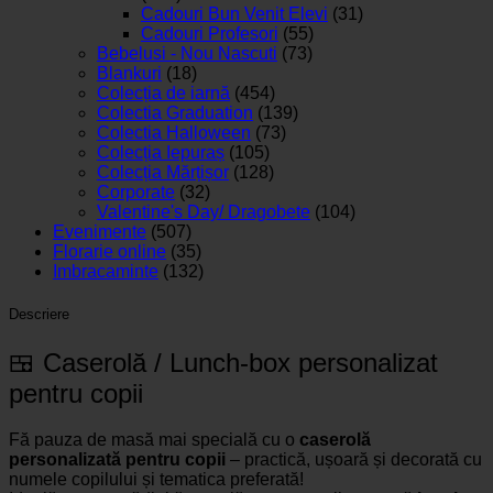
Cadouri Bun Venit Elevi
(31)
Cadouri Profesori
(55)
Bebelusi - Nou Nascuti
(73)
Blankuri
(18)
Colecția de iarnă
(454)
Colectia Graduation
(139)
Colectia Halloween
(73)
Colecția Iepuraș
(105)
Colecția Mărțișor
(128)
Corporate
(32)
Valentine's Day/ Dragobete
(104)
Evenimente
(507)
Florarie online
(35)
Imbracaminte
(132)
Descriere
🍱 Caserolă / Lunch-box personalizat
pentru copii
Fă pauza de masă mai specială cu o
caserolă
personalizată pentru copii
– practică, ușoară și decorată cu
numele copilului și tematica preferată!