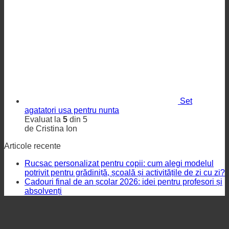
Set
agatatori usa pentru nunta
Evaluat la
5
din 5
de Cristina Ion
Articole recente
Rucsac personalizat pentru copii: cum alegi modelul
potrivit pentru grădiniță, școală și activitățile de zi cu zi?
Cadouri final de an școlar 2026: idei pentru profesori și
absolvenți