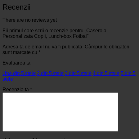
Recenzii
There are no reviews yet
Fii primul care scrii o recenzie pentru „Caserola
Personalizata Copii, Lunch-box Fotbal”
Adresa ta de email nu va fi publicată.
Câmpurile obligatorii
sunt marcate cu
*
Evaluarea ta
Una din 5 stele
2 din 5 stele
3 din 5 stele
4 din 5 stele
5 din 5
stele
Recenzia ta
*