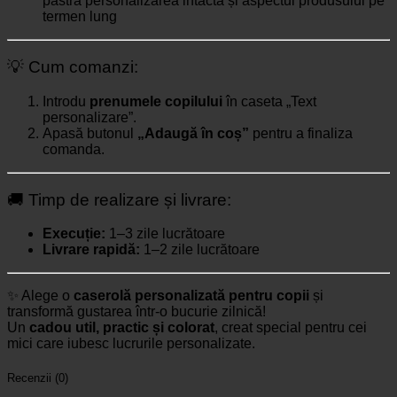
păstra personalizarea intactă și aspectul produsului pe
termen lung
💡 Cum comanzi:
Introdu
prenumele copilului
în caseta „Text
personalizare”.
Apasă butonul
„Adaugă în coș”
pentru a finaliza
comanda.
🚚 Timp de realizare și livrare:
Execuție:
1–3 zile lucrătoare
Livrare rapidă:
1–2 zile lucrătoare
✨ Alege o
caserolă personalizată pentru copii
și
transformă gustarea într-o bucurie zilnică!
Un
cadou util, practic și colorat
, creat special pentru cei
mici care iubesc lucrurile personalizate.
Recenzii (0)