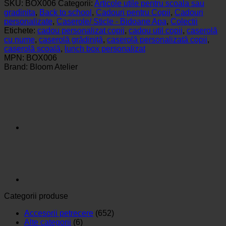
SKU:
BOX006
Categorii:
Articole utile pentru scoala sau
gradinita
,
Back to school
,
Cadouri pentru Copii
,
Cadouri
personalizate
,
Caserole/ Sticle - Bidoane Apa
,
Colectii
Etichete:
cadou personalizat copii
,
cadou util copii
,
caserolă
cu nume
,
caserolă grădiniță
,
caserolă personalizată copii
,
caserolă școală
,
lunch box personalizat
MPN:
BOX006
Brand:
Bloom Atelier
Categorii produse
Accesorii petrecere
(652)
Alte categorii
(6)