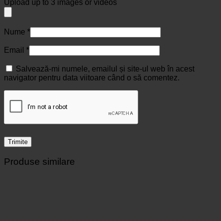
Upload up to 3 images or videos
Nume
*
Email
*
Salvează-mi numele, emailul și site-ul web în acest
navigator pentru data viitoare când o să comentez.
Produse similare