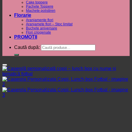
Cake toppere
Pachete Toppere
Machete polistiren
Florarie
Aranjamente flori
Aranjamete flori – Stoc limitat
Buchete aniversare
Flori criogenate
PROMOTII
Caută după: