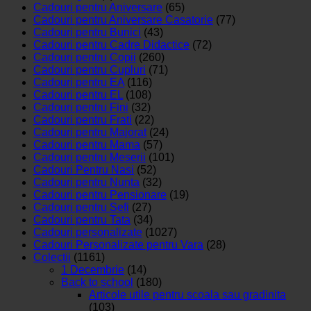
Cadouri pentru Aniversare
(65)
Cadouri pentru Aniversare Casatorie
(77)
Cadouri pentru Bunici
(43)
Cadouri pentru Cadre Didactice
(72)
Cadouri pentru Copii
(260)
Cadouri pentru Cupluri
(71)
Cadouri pentru EA
(116)
Cadouri pentru EL
(108)
Cadouri pentru Fini
(32)
Cadouri pentru Frati
(22)
Cadouri pentru Majorat
(24)
Cadouri pentru Mama
(57)
Cadouri pentru Meserii
(101)
Cadouri Pentru Nasi
(52)
Cadouri pentru Nunta
(32)
Cadouri pentru Pensionare
(19)
Cadouri pentru Sefi
(27)
Cadouri pentru Tata
(34)
Cadouri personalizate
(1027)
Cadouri Personalizate pentru Vara
(28)
Colectii
(1161)
1 Decembrie
(14)
Back to school
(180)
Articole utile pentru scoala sau gradinita
(103)