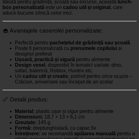
Ideală pentru grădiniță, școală sau excursii, această
lunch-
box personalizată
este un
cadou util și original
, care
aduce bucurie zilnică celor mici.
🧁 Avantajele caserolei personalizate:
Perfectă pentru
pachețelul de grădiniță sau școală
Poate fi personalizată cu
prenumele copilului
și
designul preferat
Ușoară, practică și sigură
pentru alimente
Design vesel
, disponibil în tematici variate: dino,
safari, balerină, Roblox, Huntrix etc.
Un
cadou util și creativ
, potrivit pentru orice ocazie –
Crăciun, aniversare sau început de an școlar
📏 Detalii produs:
Material:
plastic ușor și sigur pentru alimente
Dimensiuni:
18,7 × 13 × 6,1 cm
Greutate:
145 g
Formă:
dreptunghiulară, cu capac fix
Întreținere:
se recomandă
spălarea manuală
pentru a