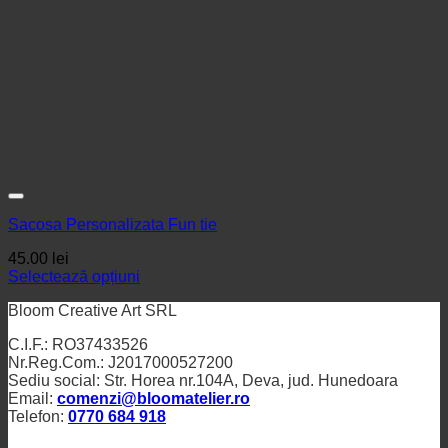
Sacosa Personalizata Fun tie
45.00
lei
Selectează opțiuni
Bloom Creative Art SRL
C.I.F.: RO37433526
Nr.Reg.Com.: J2017000527200
Sediu social: Str. Horea nr.104A, Deva, jud. Hunedoara
Email:
comenzi@bloomatelier.ro
Telefon:
0770 684 918