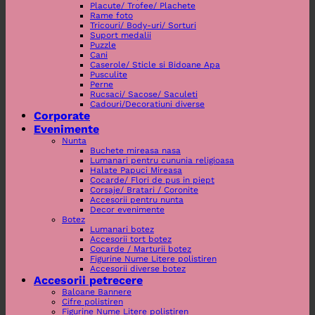
Placute/ Trofee/ Plachete
Rame foto
Tricouri/ Body-uri/ Sorturi
Suport medalii
Puzzle
Cani
Caserole/ Sticle si Bidoane Apa
Pusculite
Perne
Rucsaci/ Sacose/ Saculeti
Cadouri/Decoratiuni diverse
Corporate
Evenimente
Nunta
Buchete mireasa nasa
Lumanari pentru cununia religioasa
Halate Papuci Mireasa
Cocarde/ Flori de pus in piept
Corsaje/ Bratari / Coronite
Accesorii pentru nunta
Decor evenimente
Botez
Lumanari botez
Accesorii tort botez
Cocarde / Marturii botez
Figurine Nume Litere polistiren
Accesorii diverse botez
Accesorii petrecere
Baloane Bannere
Cifre polistiren
Figurine Nume Litere polistiren