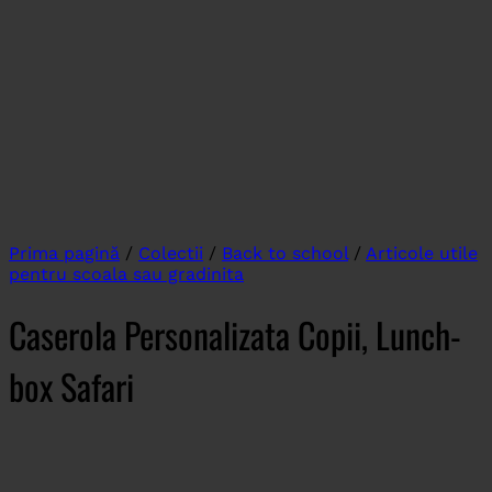
Prima pagină
/
Colectii
/
Back to school
/
Articole utile
pentru scoala sau gradinita
Caserola Personalizata Copii, Lunch-
box Safari