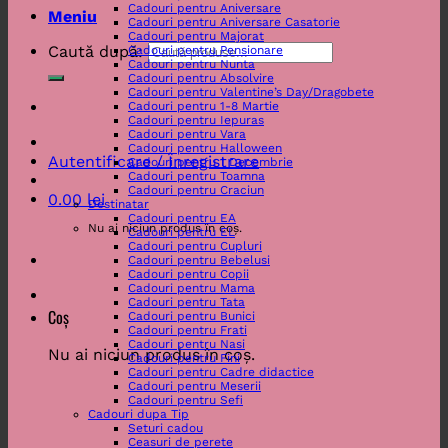
Cadouri pentru Aniversare
Meniu
Cadouri pentru Aniversare Casatorie
Cadouri pentru Majorat
Caută după:
Cadouri pentru Pensionare
Cadouri pentru Nunta
Cadouri pentru Absolvire
Cadouri pentru Valentine’s Day/Dragobete
Cadouri pentru 1-8 Martie
Cadouri pentru Iepuras
Cadouri pentru Vara
Cadouri pentru Halloween
Autentificare / Înregistrare
Cadouri pentru 1 Decembrie
Cadouri pentru Toamna
Cadouri pentru Craciun
0.00
lei
Destinatar
Cadouri pentru EA
Nu ai niciun produs în coș.
Cadouri pentru EL
Cadouri pentru Cupluri
Cadouri pentru Bebelusi
Cadouri pentru Copii
Cadouri pentru Mama
Cadouri pentru Tata
Coș
Cadouri pentru Bunici
Cadouri pentru Frati
Cadouri pentru Nasi
Nu ai niciun produs în coș.
Cadouri pentru Fini
Cadouri pentru Cadre didactice
Cadouri pentru Meserii
Cadouri pentru Sefi
Cadouri dupa Tip
Seturi cadou
Ceasuri de perete