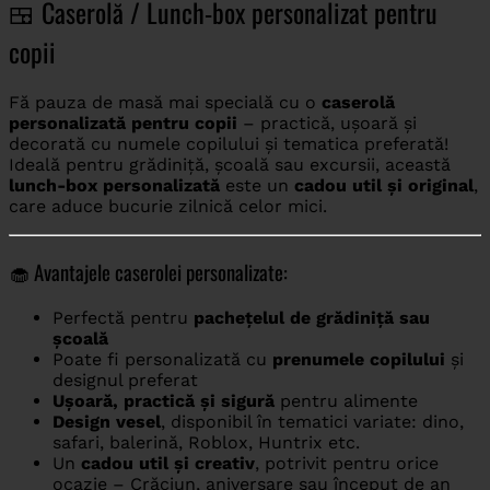
🍱 Caserolă / Lunch-box personalizat pentru
copii
Fă pauza de masă mai specială cu o
caserolă
personalizată pentru copii
– practică, ușoară și
decorată cu numele copilului și tematica preferată!
Ideală pentru grădiniță, școală sau excursii, această
lunch-box personalizată
este un
cadou util și original
,
care aduce bucurie zilnică celor mici.
🧁 Avantajele caserolei personalizate:
Perfectă pentru
pachețelul de grădiniță sau
școală
Poate fi personalizată cu
prenumele copilului
și
designul preferat
Ușoară, practică și sigură
pentru alimente
Design vesel
, disponibil în tematici variate: dino,
safari, balerină, Roblox, Huntrix etc.
Un
cadou util și creativ
, potrivit pentru orice
ocazie – Crăciun, aniversare sau început de an