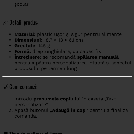
școlar
📏 Detalii produs:
Material:
plastic ușor și sigur pentru alimente
Dimensiuni:
18,7 × 13 × 6,1 cm
Greutate:
145 g
Formă:
dreptunghiulară, cu capac fix
Întreținere:
se recomandă
spălarea manuală
pentru a păstra personalizarea intactă și aspectul
produsului pe termen lung
💡 Cum comanzi:
Introdu
prenumele copilului
în caseta „Text
personalizare”.
Apasă butonul
„Adaugă în coș”
pentru a finaliza
comanda.
🚚 Timp de realizare și livrare: