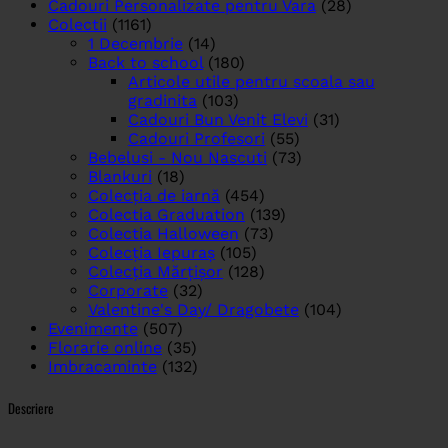
Cadouri Personalizate pentru Vara
(28)
Colectii
(1161)
1 Decembrie
(14)
Back to school
(180)
Articole utile pentru scoala sau
gradinita
(103)
Cadouri Bun Venit Elevi
(31)
Cadouri Profesori
(55)
Bebelusi - Nou Nascuti
(73)
Blankuri
(18)
Colecția de iarnă
(454)
Colectia Graduation
(139)
Colectia Halloween
(73)
Colecția Iepuraș
(105)
Colecția Mărțișor
(128)
Corporate
(32)
Valentine's Day/ Dragobete
(104)
Evenimente
(507)
Florarie online
(35)
Imbracaminte
(132)
Descriere