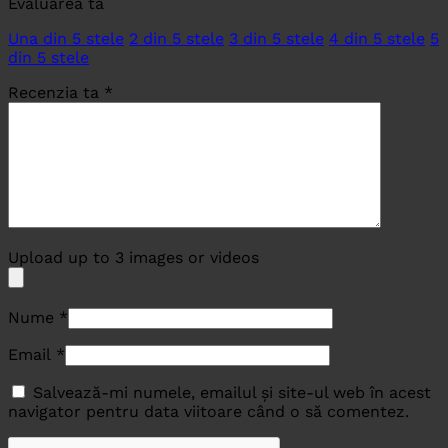
Evaluarea ta
Una din 5 stele
2 din 5 stele
3 din 5 stele
4 din 5 stele
5
din 5 stele
Recenzia ta
*
Upload up to 3 images or videos
Nume
*
Email
*
Salvează-mi numele, emailul și site-ul web în acest
navigator pentru data viitoare când o să comentez.