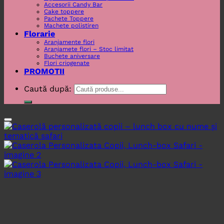
Accesorii Candy Bar
Cake toppere
Pachete Toppere
Machete polistiren
Florarie
Aranjamente flori
Aranjamete flori – Stoc limitat
Buchete aniversare
Flori criogenate
PROMOTII
Caută după: