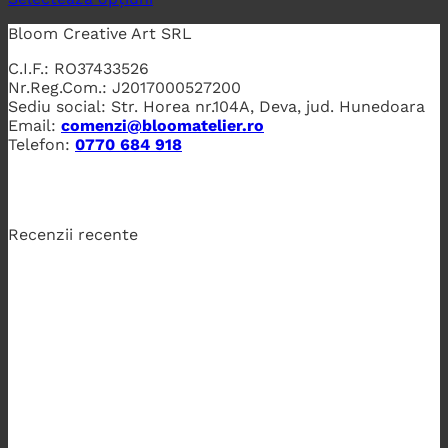
Bloom Creative Art SRL
C.I.F.: RO37433526
Nr.Reg.Com.: J2017000527200
Sediu social: Str. Horea nr.104A, Deva, jud. Hunedoara
Email:
comenzi@bloomatelier.ro
Telefon:
0770 684 918
Recenzii recente