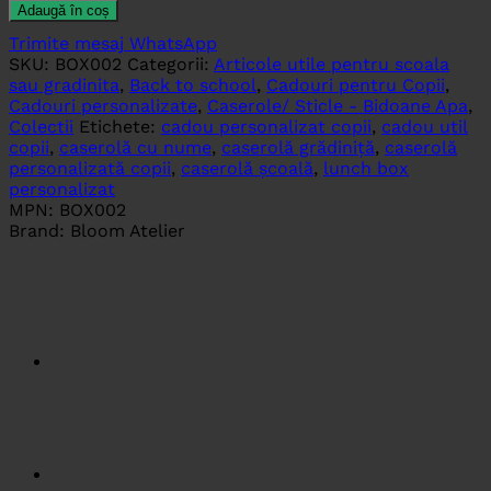
Adaugă în coș
Trimite mesaj WhatsApp
SKU:
BOX002
Categorii:
Articole utile pentru scoala
sau gradinita
,
Back to school
,
Cadouri pentru Copii
,
Cadouri personalizate
,
Caserole/ Sticle - Bidoane Apa
,
Colectii
Etichete:
cadou personalizat copii
,
cadou util
copii
,
caserolă cu nume
,
caserolă grădiniță
,
caserolă
personalizată copii
,
caserolă școală
,
lunch box
personalizat
MPN:
BOX002
Brand:
Bloom Atelier