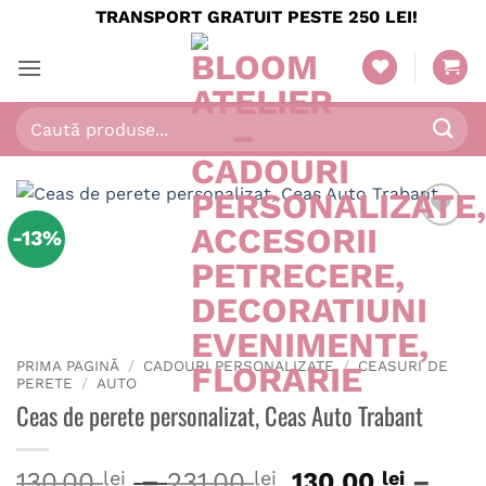
Skip
TRANSPORT GRATUIT PESTE 250 LEI!
to
content
Caută
după:
-13%
PRIMA PAGINĂ
/
CADOURI PERSONALIZATE
/
CEASURI DE
PERETE
/
AUTO
Ceas de perete personalizat, Ceas Auto Trabant
Interval
130.00
lei
–
231.00
lei
130.00
lei
–