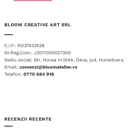
200.00
la
până
Acest
are
231.00 lei
la
produs
200.00 lei
mai
are
multe
mai
variații.
BLOOM CREATIVE ART SRL
multe
Opțiunile
variații.
pot
Opțiunile
fi
C.I.F.: RO37433526
pot
alese
fi
Nr.Reg.Com.: J2017000527200
în
alese
Sediu social: Str. Horea nr.104A, Deva, jud. Hunedoara
pagina
în
produsului.
Email:
comenzi@bloomatelier.ro
pagina
Telefon:
0770 684 918
produsului.
RECENZII RECENTE