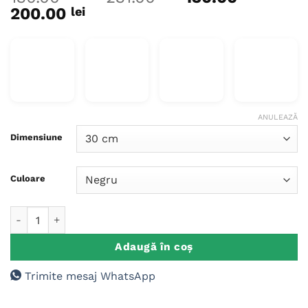
Interval
de
200.00
lei
de
prețuri:
prețuri:
130.00 lei
130.00 lei
până
până
la
la
231.00 lei
200.00 lei
ANULEAZĂ
Dimensiune
Culoare
Cantitate Ceas de perete personalizat, Ceas Auto Trabant
Adaugă în coș
Trimite mesaj WhatsApp