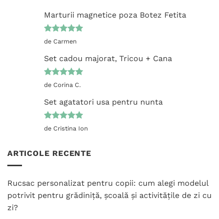
Marturii magnetice poza Botez Fetita
Evaluat la
de Carmen
5
din 5
Set cadou majorat, Tricou + Cana
Evaluat la
de Corina C.
5
din 5
Set agatatori usa pentru nunta
Evaluat la
de Cristina Ion
5
din 5
ARTICOLE RECENTE
Rucsac personalizat pentru copii: cum alegi modelul
potrivit pentru grădiniță, școală și activitățile de zi cu
zi?