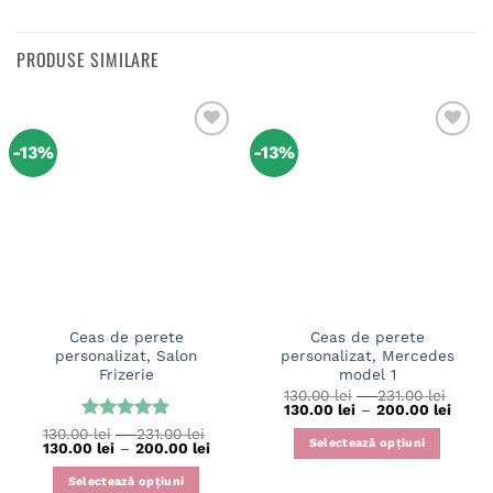
PRODUSE SIMILARE
-13%
-13%
Ceas de perete
Ceas de perete
personalizat, Salon
personalizat, Mercedes
Frizerie
model 1
Interv
130.00
lei
–
231.00
lei
de
Interv
130.00
lei
–
200.00
lei
prețur
de
Evaluat la
Interval
130.00
lei
–
231.00
lei
130.00
prețur
Selectează opțiuni
de
Interval
130.00
lei
–
200.00
lei
5
din 5
până
130.00
prețuri:
de
la
până
Acest
130.00 lei
prețuri:
231.00
la
Selectează opțiuni
până
130.00 lei
produs