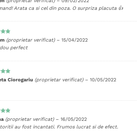
en
(proprietar verificat)
–
09/02/2022
5
and! Arata ca si cel din poza. O surpriza placuta 👍
t la
im
(proprietar verificat)
–
15/04/2022
5
dou perfect
t la
eta Ciorogariu
(proprietar verificat)
–
10/05/2022
5
t la
na
(proprietar verificat)
–
16/05/2022
5
oritii au fost incantati. Frumos lucrat si de efect.