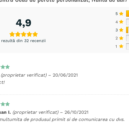
5
4,9
4
3
2
rezultă din 32 recenzii
1
t la
a
(proprietar verificat)
–
20/06/2021
5
t!
t la
an I.
(proprietar verificat)
–
26/10/2021
5
multumita de produsul primit si de comunicarea cu dvs.