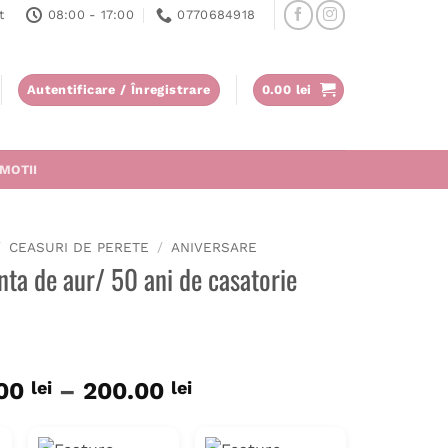
t
08:00 - 17:00
0770684918
Autentificare / Înregistrare
0.00
lei
MOTII
/
CEASURI DE PERETE
/
ANIVERSARE
nta de aur/ 50 ani de casatorie
val
Interval
.00
lei
–
200.00
lei
de
ri:
prețuri: