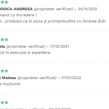
t la
 RODICA-ANDREEA
(proprietar verificat)
–
24/11/2021
5
and cu încredere !
i , produsul ca in poza și promptitudine cu livrarea 👍👍
t la
ela
(proprietar verificat)
–
17/12/2021
5
ți în execuție și expediere.
t la
l Mateas
(proprietar verificat)
–
17/01/2022
5
e mulțumit
t la