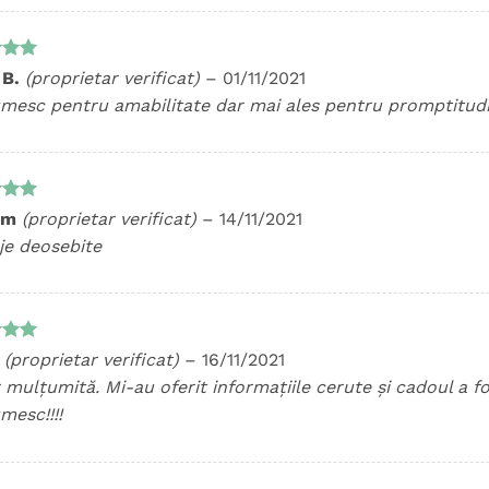
t la
 B.
(proprietar verificat)
–
01/11/2021
5
mesc pentru amabilitate dar mai ales pentru promptitudi
t la
im
(proprietar verificat)
–
14/11/2021
5
aje deosebite
t la
.
(proprietar verificat)
–
16/11/2021
5
mulțumită. Mi-au oferit informațiile cerute și cadoul a fo
mesc!!!!