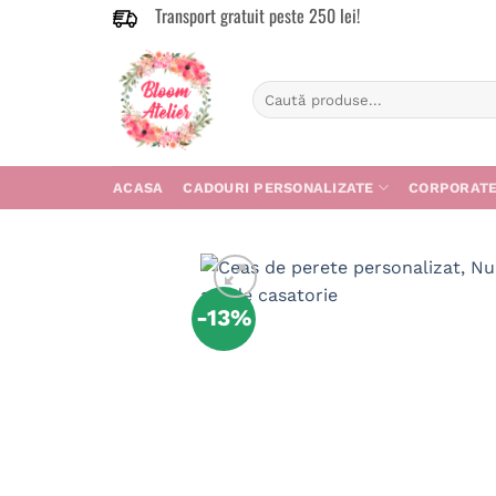
Transport gratuit peste 250 lei!
Skip
to
content
Caută
după:
ACASA
CADOURI PERSONALIZATE
CORPORAT
-13%