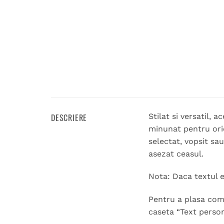
DESCRIERE
Stilat si versatil,
minunat pentru oric
selectat, vopsit sa
asezat ceasul.
Nota: Daca textul e
Pentru a plasa coma
caseta “Text person