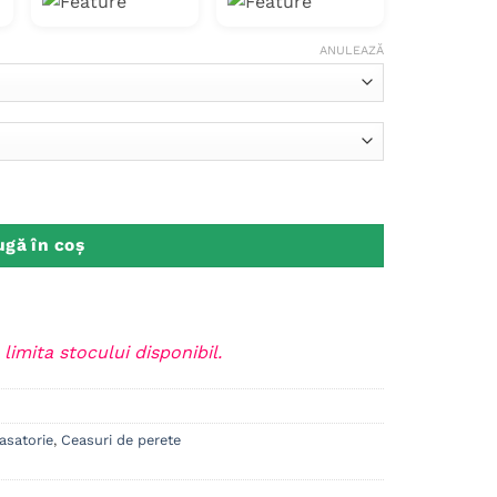
0 lei
130.00 lei
până
ANULEAZĂ
la
0 lei
200.00 lei
a de aur/ 50 ani de casatorie
gă în coș
 limita stocului disponibil.
asatorie
,
Ceasuri de perete