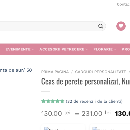
Contac
E
EVENIMENTE
ACCESORII PETRECERE
FLORARIE
PRO
PRIMA PAGINĂ
/
CADOURI PERSONALIZATE
Ceas de perete personalizat, Nu
(
32
de recenzii de la clienți)
Evaluat la
32
Inter
130.00
lei
–
231.00
lei
130
4.94
din 5
pe baza a
de
de evaluări
prețu
de la