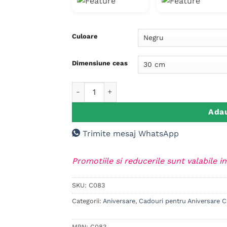
clienți
130.0
până
la
Culoare
231.0
Dimensiune ceas
Cantitate Ceas de perete personalizat, Nunt
Adau
Trimite mesaj WhatsApp
Promotiile si reducerile sunt valabile in
SKU:
C083
Categorii:
Aniversare
,
Cadouri pentru Aniversare C
MPN:
C083