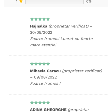
1
0%
Evaluat la
Hajnalka
(proprietar verificat)
–
5
din 5
30/05/2022
Foarte frumos! Lucrat cu foarte
mare atenție!
Evaluat la
Mihaela Cazacu
(proprietar verificat)
5
din 5
–
09/08/2022
Foarte frumos !
Evaluat la
ADINA GHEORGHE
(proprietar