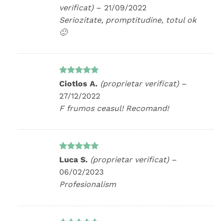
5
din 5
verificat)
–
21/09/2022
Seriozitate, promptitudine, totul ok
🙂
Evaluat la
Ciotlos A.
(proprietar verificat)
–
5
din 5
27/12/2022
F frumos ceasul! Recomand!
Evaluat la
Luca S.
(proprietar verificat)
–
5
din 5
06/02/2023
Profesionalism