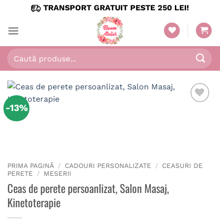
Skip
TRANSPORT GRATUIT PESTE 250 LEI!
to
content
Caută
după:
-13%
PRIMA PAGINĂ
/
CADOURI PERSONALIZATE
/
CEASURI DE
PERETE
/
MESERII
Ceas de perete persoanlizat, Salon Masaj,
Kinetoterapie