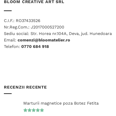
multe
multe
BLOOM CREATIVE ART SRL
variații.
variații.
Opțiunile
Opțiunile
pot
pot
C.I.F.: RO37433526
fi
fi
Nr.Reg.Com.: J2017000527200
alese
alese
în
în
Sediu social: Str. Horea nr.104A, Deva, jud. Hunedoara
pagina
pagina
Email:
comenzi@bloomatelier.ro
produsului.
produsului.
Telefon:
0770 684 918
RECENZII RECENTE
Marturii magnetice poza Botez Fetita