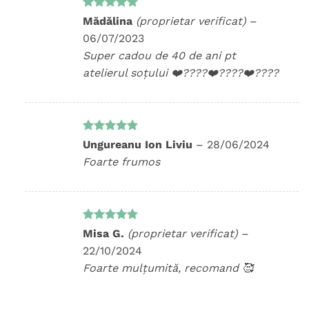
Evaluat la
Mădălina
(proprietar verificat)
–
5
din 5
06/07/2023
Super cadou de 40 de ani pt
atelierul soțului ❤️‍????❤️‍????❤️‍????
Evaluat la
Ungureanu Ion Liviu
–
28/06/2024
5
din 5
Foarte frumos
Evaluat la
Misa G.
(proprietar verificat)
–
5
din 5
22/10/2024
Foarte mulțumită, recomand 🥰