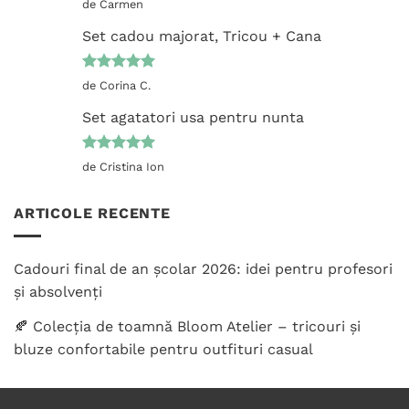
Evaluat la
de Carmen
5
din 5
Set cadou majorat, Tricou + Cana
Evaluat la
de Corina C.
5
din 5
Set agatatori usa pentru nunta
Evaluat la
de Cristina Ion
5
din 5
ARTICOLE RECENTE
Cadouri final de an școlar 2026: idei pentru profesori
și absolvenți
🍂 Colecția de toamnă Bloom Atelier – tricouri și
bluze confortabile pentru outfituri casual