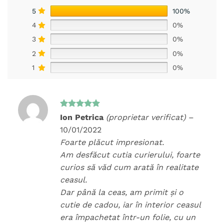
5
100%
4
0%
3
0%
2
0%
1
0%
Evaluat la
Ion Petrica
(proprietar verificat)
–
5
din 5
10/01/2022
Foarte plăcut impresionat.
Am desfăcut cutia curierului, foarte
curios să văd cum arată în realitate
ceasul.
Dar până la ceas, am primit și o
cutie de cadou, iar în interior ceasul
era împachetat într-un folie, cu un