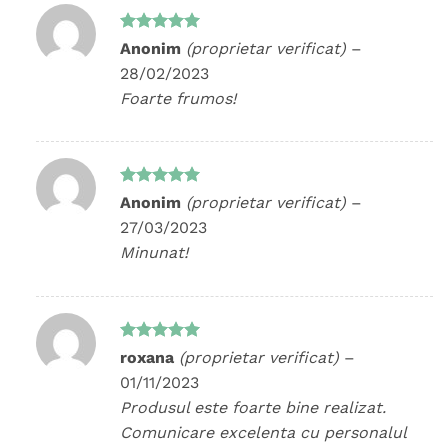
Evaluat la
Anonim
(proprietar verificat)
–
5
din 5
28/02/2023
Foarte frumos!
Evaluat la
Anonim
(proprietar verificat)
–
5
din 5
27/03/2023
Minunat!
Evaluat la
roxana
(proprietar verificat)
–
5
din 5
01/11/2023
Produsul este foarte bine realizat.
Comunicare excelenta cu personalul