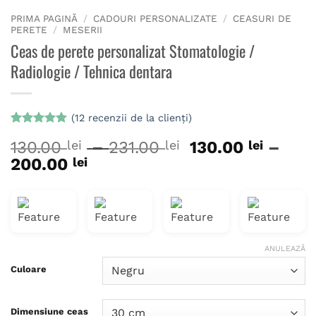
PRIMA PAGINĂ
/
CADOURI PERSONALIZATE
/
CEASURI DE
PERETE
/
MESERII
Ceas de perete personalizat Stomatologie /
Radiologie / Tehnica dentara
(
12
recenzii de la clienți)
Evaluat la
12
Interval
130.00
lei
–
231.00
lei
130.00
lei
–
5
din 5 pe
baza a
Interval
de
200.00
lei
evaluări de
de
prețuri:
la clienți
prețuri:
130.00 lei
130.00 lei
până
până
la
la
231.00 lei
ANULEAZĂ
200.00 lei
Culoare
Dimensiune ceas