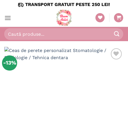
Skip
TRANSPORT GRATUIT PESTE 250 LEI!
to
content
Caută
după:
-13%