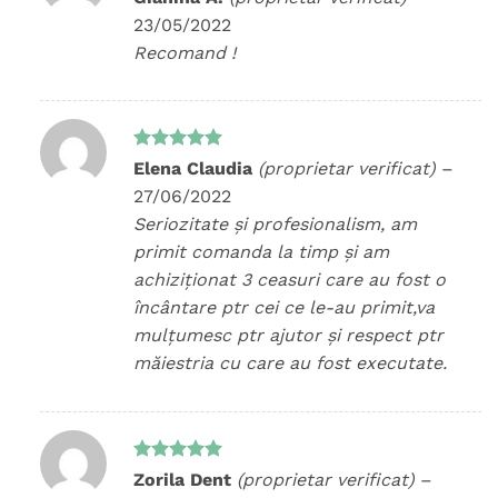
5
din 5
23/05/2022
Recomand !
Evaluat la
Elena Claudia
(proprietar verificat)
–
5
din 5
27/06/2022
Seriozitate și profesionalism, am
primit comanda la timp și am
achiziționat 3 ceasuri care au fost o
încântare ptr cei ce le-au primit,va
mulțumesc ptr ajutor și respect ptr
măiestria cu care au fost executate.
Evaluat la
Zorila Dent
(proprietar verificat)
–
5
din 5