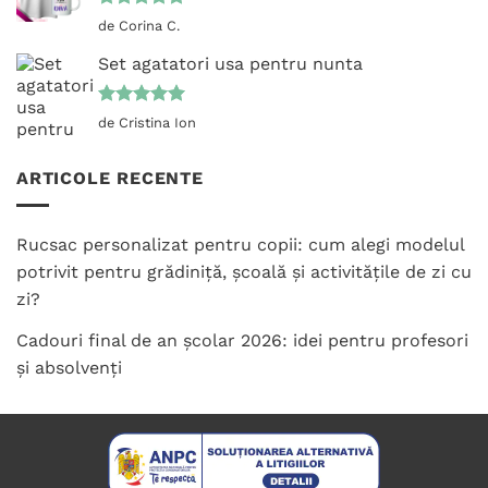
Evaluat la
de Corina C.
5
din 5
Set agatatori usa pentru nunta
Evaluat la
de Cristina Ion
5
din 5
ARTICOLE RECENTE
Rucsac personalizat pentru copii: cum alegi modelul
potrivit pentru grădiniță, școală și activitățile de zi cu
zi?
Cadouri final de an școlar 2026: idei pentru profesori
și absolvenți