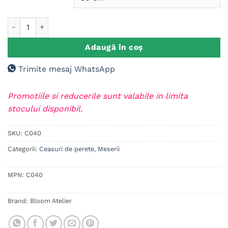
Cantitate Ceas de perete personalizat Stomatologie / Radiolo
Adaugă în coș
Trimite mesaj WhatsApp
Promotiile si reducerile sunt valabile in limita
stocului disponibil.
SKU:
C040
Categorii:
Ceasuri de perete
,
Meserii
MPN:
C040
Brand:
Bloom Atelier