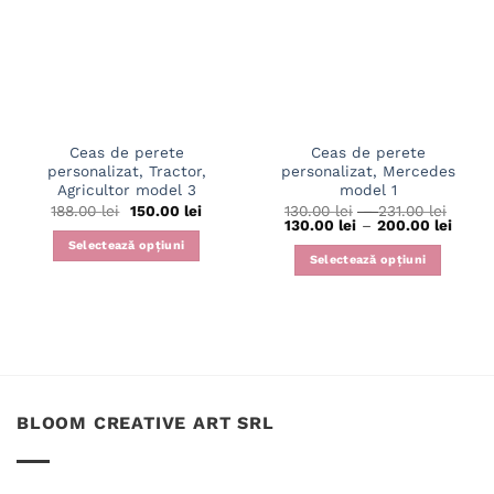
Ceas de perete
Ceas de perete
personalizat, Tractor,
personalizat, Mercedes
Agricultor model 3
model 1
Interv
188.00
lei
150.00
lei
130.00
lei
–
231.00
lei
de
Interv
130.00
lei
–
200.00
lei
prețur
de
Selectează opțiuni
130.00
prețur
Selectează opțiuni
până
130.00
Acest
la
până
Acest
produs
231.00
la
produs
200.00
are
are
mai
mai
multe
multe
variații.
variații.
Opțiunile
BLOOM CREATIVE ART SRL
Opțiunile
pot
pot
fi
fi
alese
alese