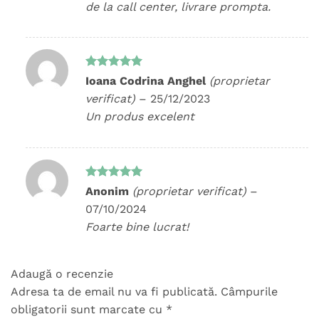
de la call center, livrare prompta.
Evaluat la
Ioana Codrina Anghel
(proprietar
5
din 5
verificat)
–
25/12/2023
Un produs excelent
Evaluat la
Anonim
(proprietar verificat)
–
5
din 5
07/10/2024
Foarte bine lucrat!
Adaugă o recenzie
Adresa ta de email nu va fi publicată.
Câmpurile
obligatorii sunt marcate cu
*