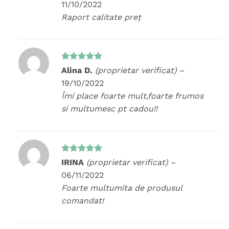
11/10/2022
Raport calitate preț
Evaluat la
Alina D.
(proprietar verificat)
–
5
din 5
19/10/2022
Îmi place foarte mult,foarte frumos
si multumesc pt cadou!!
Evaluat la
IRINA
(proprietar verificat)
–
5
din 5
06/11/2022
Foarte multumita de produsul
comandat!