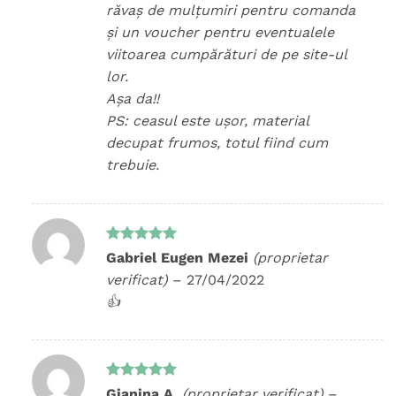
răvaș de mulțumiri pentru comanda
și un voucher pentru eventualele
viitoarea cumpărături de pe site-ul
lor.
Așa da!!
PS: ceasul este ușor, material
decupat frumos, totul fiind cum
trebuie.
Evaluat la
Gabriel Eugen Mezei
(proprietar
5
din 5
verificat)
–
27/04/2022
👍
Evaluat la
Gianina A.
(proprietar verificat)
–