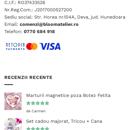
C.I.F.: RO37433526
în
în
pagina
Nr.Reg.Com.: J2017000527200
pagina
produsului.
Sediu social: Str. Horea nr.104A, Deva, jud. Hunedoara
produsului.
Email:
comenzi@bloomatelier.ro
Telefon:
0770 684 918
RECENZII RECENTE
Marturii magnetice poza Botez Fetita
Evaluat la
de Carmen
5
din 5
Set cadou majorat, Tricou + Cana