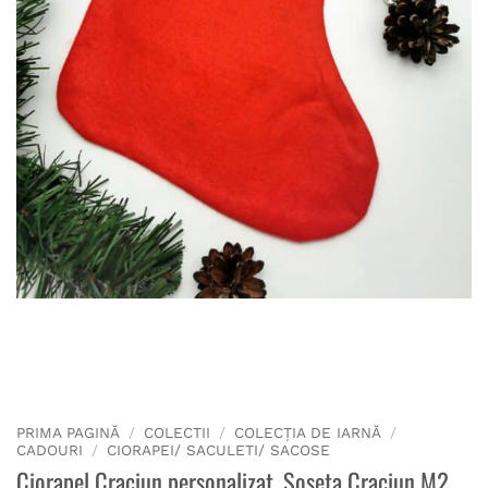
PRIMA PAGINĂ
/
COLECTII
/
COLECȚIA DE IARNĂ
/
CADOURI
/
CIORAPEI/ SACULETI/ SACOSE
Ciorapel Craciun personalizat, Soseta Craciun M2