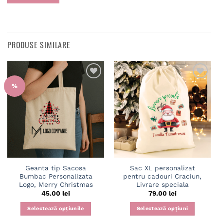
PRODUSE SIMILARE
Adaugă
Adaugă
%
în
în
wishlist
wishlist
Geanta tip Sacosa
Sac XL personalizat
Bumbac Personalizata
pentru cadouri Craciun,
Logo, Merry Christmas
Livrare speciala
45.00
lei
79.00
lei
Selectează opțiunile
Selectează opțiuni