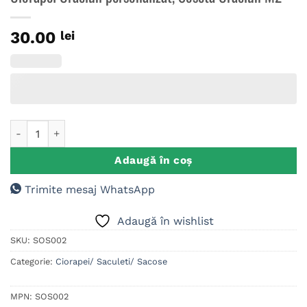
30.00
lei
Cantitate Ciorapel Craciun personalizat, Soseta Craciun M2
Adaugă în coș
Trimite mesaj WhatsApp
Adaugă în wishlist
SKU:
SOS002
Categorie:
Ciorapei/ Saculeti/ Sacose
MPN:
SOS002