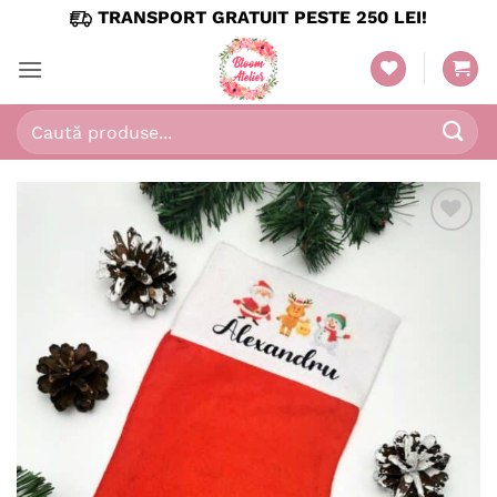
Skip
TRANSPORT GRATUIT PESTE 250 LEI!
to
content
Caută
după:
Adaugă
în
wishlist