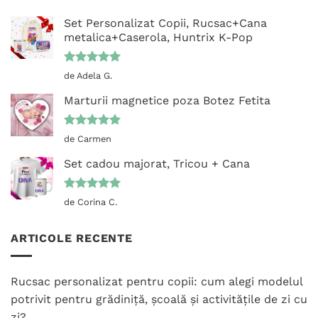
Set Personalizat Copii, Rucsac+Cana
metalica+Caserola, Huntrix K-Pop
Evaluat la
de Adela G.
5
din 5
Marturii magnetice poza Botez Fetita
Evaluat la
de Carmen
5
din 5
Set cadou majorat, Tricou + Cana
Evaluat la
de Corina C.
5
din 5
ARTICOLE RECENTE
Rucsac personalizat pentru copii: cum alegi modelul
potrivit pentru grădiniță, școală și activitățile de zi cu
zi?