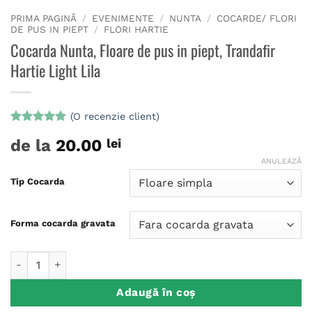
PRIMA PAGINĂ
/
EVENIMENTE
/
NUNTA
/
COCARDE/ FLORI
DE PUS IN PIEPT
/
FLORI HARTIE
Cocarda Nunta, Floare de pus in piept, Trandafir
Hartie Light Lila
(O recenzie client)
Evaluat la
de la
20.00
lei
5
din 5 pe
baza unei
ANULEAZĂ
singure
evaluări
Tip Cocarda
Forma cocarda gravata
Cantitate Cocarda Nunta, Floare de pus in piept, Trandafir Har
Adaugă în coș