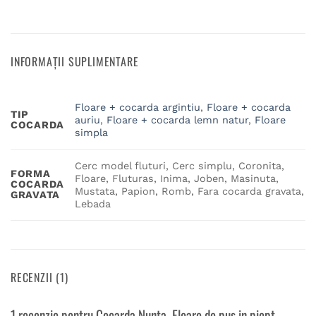
INFORMAȚII SUPLIMENTARE
Floare + cocarda argintiu
,
Floare + cocarda
TIP
auriu
,
Floare + cocarda lemn natur
,
Floare
COCARDA
simpla
Cerc model fluturi, Cerc simplu, Coronita,
FORMA
Floare, Fluturas, Inima, Joben, Masinuta,
COCARDA
Mustata, Papion, Romb, Fara cocarda gravata,
GRAVATA
Lebada
RECENZII (1)
1 recenzie pentru
Cocarda Nunta, Floare de pus in piept,