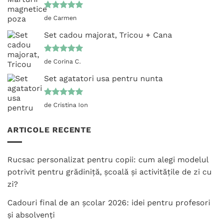
Evaluat la
de Carmen
5
din 5
Set cadou majorat, Tricou + Cana
Evaluat la
de Corina C.
5
din 5
Set agatatori usa pentru nunta
Evaluat la
de Cristina Ion
5
din 5
ARTICOLE RECENTE
Rucsac personalizat pentru copii: cum alegi modelul
potrivit pentru grădiniță, școală și activitățile de zi cu
zi?
Cadouri final de an școlar 2026: idei pentru profesori
și absolvenți