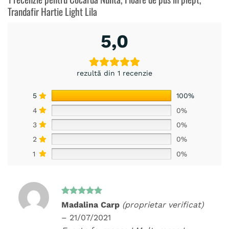
Trandafir Hartie Light Lila
5,0
rezultă din 1 recenzie
5
100%
4
0%
3
0%
2
0%
1
0%
Evaluat la
Madalina Carp
(proprietar verificat)
5
din 5
–
21/07/2021