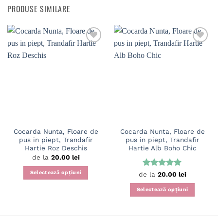
PRODUSE SIMILARE
Cocarda Nunta, Floare de
Cocarda Nunta, Floare de
pus in piept, Trandafir
pus in piept, Trandafir
Hartie Roz Deschis
Hartie Alb Boho Chic
de la
20.00
lei
Selectează opțiuni
Evaluat la
de la
20.00
lei
5
din 5
Acest
Selectează opțiuni
produs
Acest
are
produs
mai