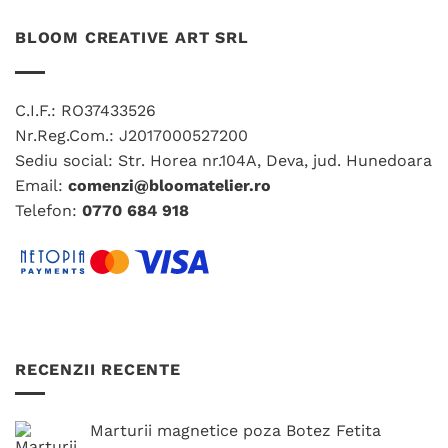
are
multe
mai
variații.
BLOOM CREATIVE ART SRL
multe
Opțiunile
variații.
pot
Opțiunile
fi
C.I.F.: RO37433526
pot
alese
fi
Nr.Reg.Com.: J2017000527200
în
alese
Sediu social: Str. Horea nr.104A, Deva, jud. Hunedoara
pagina
în
produsului.
Email:
comenzi@bloomatelier.ro
pagina
Telefon:
0770 684 918
produsului.
RECENZII RECENTE
Marturii magnetice poza Botez Fetita