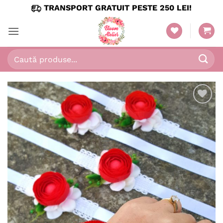
Skip
TRANSPORT GRATUIT PESTE 250 LEI!
to
content
Caută
după:
Adaugă
în
wishlist