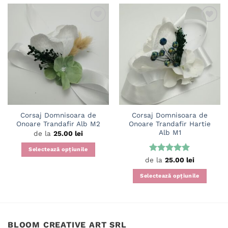
Adaugă
Adaugă
în
în
wishlist
wishlist
Corsaj Domnisoara de
Corsaj Domnisoara de
Onoare Trandafir Alb M2
Onoare Trandafir Hartie
Alb M1
de la
25.00
lei
Selectează opțiunile
Evaluat la
de la
25.00
lei
Acest
5
din 5
produs
Selectează opțiunile
are
Acest
mai
produs
multe
are
variații.
mai
BLOOM CREATIVE ART SRL
Opțiunile