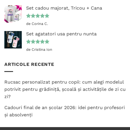
5
din 5
Set cadou majorat, Tricou + Cana
Evaluat la
de Corina C.
5
din 5
Set agatatori usa pentru nunta
Evaluat la
de Cristina Ion
5
din 5
ARTICOLE RECENTE
Rucsac personalizat pentru copii: cum alegi modelul
potrivit pentru grădiniță, școală și activitățile de zi cu
zi?
Cadouri final de an școlar 2026: idei pentru profesori
și absolvenți