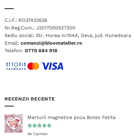
multe
pot
variații.
fi
Opțiunile
alese
C.I.F.: RO37433526
pot
în
fi
Nr.Reg.Com.: J2017000527200
pagina
alese
Sediu social: Str. Horea nr.104A, Deva, jud. Hunedoara
produsului.
în
Email:
comenzi@bloomatelier.ro
pagina
Telefon:
0770 684 918
produsului.
RECENZII RECENTE
Marturii magnetice poza Botez Fetita
Evaluat la
de Carmen