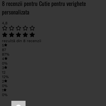
8 recenzii pentru
Cutie pentru verighete
personalizata
4,8
rezultă din 8 recenzii
5
87
87%
4
0%
3
12
12%
2
0%
1
0%