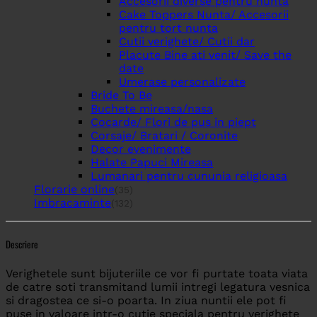
Accesorii diverse pentru nunta
Cake Toppers Nunta/ Accesorii
pentru tort nunta
Cutii verighete/ Cutii dar
Placute Bine ati venit/ Save the
date
Umerase personalizate
Bride To Be
Buchete mireasa/nasa
Cocarde/ Flori de pus in piept
Corsaje/ Bratari / Coronite
Decor evenimente
Halate Papuci Mireasa
Lumanari pentru cununia religioasa
Florarie online
(35)
Imbracaminte
(132)
Descriere
Verighetele sunt bijuteriile ce vor fi purtate toata viata
de catre soti transmitand lumii intregi legatura vesnica
si dragostea ce si-o poarta. In ziua nuntii ele pot fi
puse in valoare intr-o cutie speciala pentru verighete