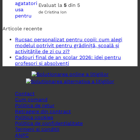
Evaluat la
5
din 5
de Cristina Ion
Articole recente
Rucsac personalizat pentru copii: cum alegi
modelul potrivit pentru grădiniță, școală și
activitățile de zi cu zi?
Cadouri final de an școlar 2026: idei pentru
profesori și absolvenți
Contact
Cum comand
Politica de retur
Retragere din contract
Politica cookies
Politica de confidentialitate
Termeni si conditii
ANPC