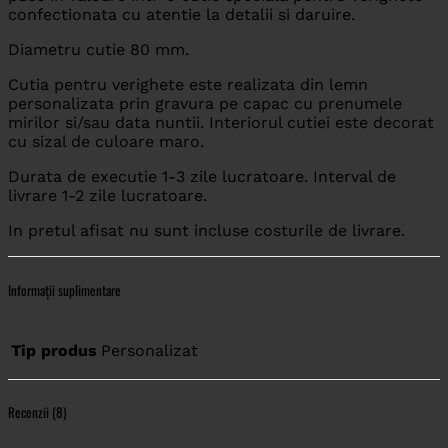
confectionata cu atentie la detalii si daruire.
Diametru cutie 80 mm.
Cutia pentru verighete este realizata din lemn
personalizata prin gravura pe capac cu prenumele
mirilor si/sau data nuntii. Interiorul cutiei este decorat
cu sizal de culoare maro.
Durata de executie 1-3 zile lucratoare. Interval de
livrare 1-2 zile lucratoare.
In pretul afisat nu sunt incluse costurile de livrare.
Informații suplimentare
Tip produs
Personalizat
Recenzii (8)