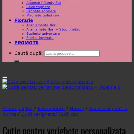
Accesorii Candy Bar
Cake toppere
Pachete Toppere
Machete polistiren
Florarie
Aranjamente flori
Aranjamete flori – Stoc limitat
Buchete aniversare
Flori criogenate
PROMOTII
Caută după:
Prima pagină
/
Evenimente
/
Nunta
/
Accesorii pentru
nunta
/
Cutii verighete/ Cutii dar
Cutie pentru verighete personalizata