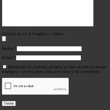
Upload up to 3 images or videos
Nume
*
Email
*
Salvează-mi numele, emailul și site-ul web în acest
navigator pentru data viitoare când o să comentez.