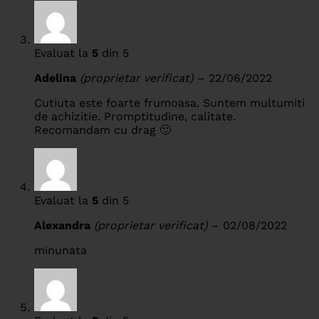
Evaluat la
5
din 5
Adelina
(proprietar verificat)
–
22/06/2022
Cutiuta este foarte frumoasa. Suntem multumiti
de achizitie. Promptitudine, calitate.
Recomandam cu drag 🙂
Evaluat la
5
din 5
Alexandra
(proprietar verificat)
–
02/08/2022
minunata