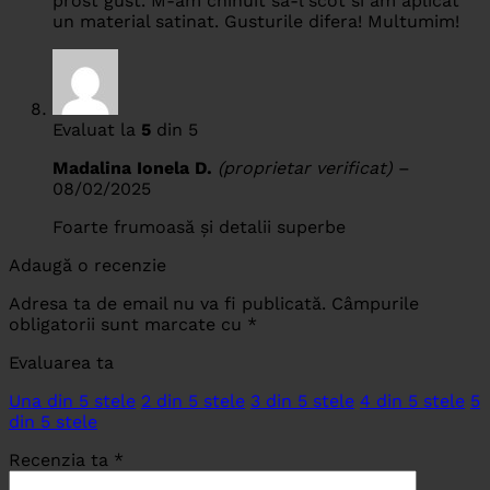
prost gust. M-am chinuit sa-l scot si am aplicat
un material satinat. Gusturile difera! Multumim!
Evaluat la
5
din 5
Madalina Ionela D.
(proprietar verificat)
–
08/02/2025
Foarte frumoasă și detalii superbe
Adaugă o recenzie
Adresa ta de email nu va fi publicată.
Câmpurile
obligatorii sunt marcate cu
*
Evaluarea ta
Una din 5 stele
2 din 5 stele
3 din 5 stele
4 din 5 stele
5
din 5 stele
Recenzia ta
*