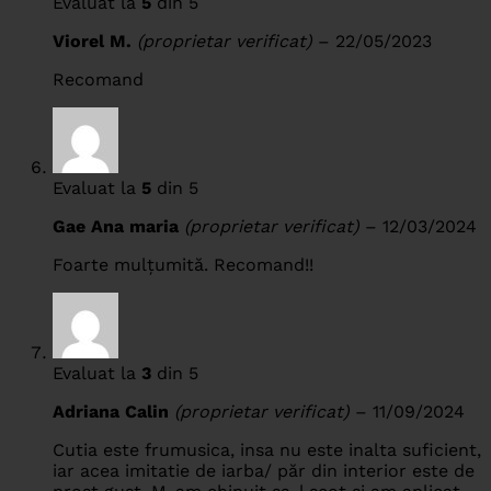
Evaluat la
5
din 5
Viorel M.
(proprietar verificat)
–
22/05/2023
Recomand
Evaluat la
5
din 5
Gae Ana maria
(proprietar verificat)
–
12/03/2024
Foarte mulțumită. Recomand!!
Evaluat la
3
din 5
Adriana Calin
(proprietar verificat)
–
11/09/2024
Cutia este frumusica, insa nu este inalta suficient,
iar acea imitatie de iarba/ păr din interior este de