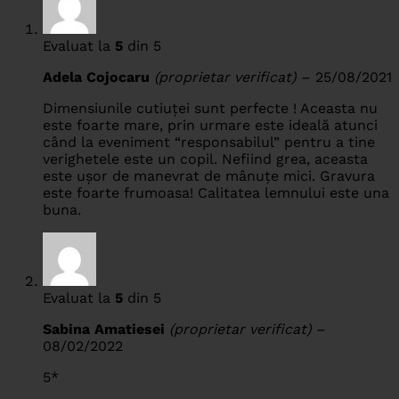
Evaluat la
5
din 5
Adela Cojocaru
(proprietar verificat)
–
25/08/2021
Dimensiunile cutiuței sunt perfecte ! Aceasta nu
este foarte mare, prin urmare este ideală atunci
când la eveniment “responsabilul” pentru a tine
verighetele este un copil. Nefiind grea, aceasta
este ușor de manevrat de mânuțe mici. Gravura
este foarte frumoasa! Calitatea lemnului este una
buna.
Evaluat la
5
din 5
Sabina Amatiesei
(proprietar verificat)
–
08/02/2022
5*