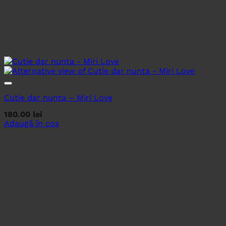
Cutie dar nunta – Miri Love
180.00
lei
Adaugă în coș