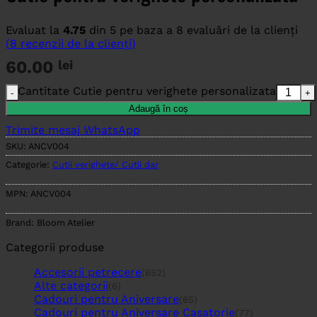
Evaluat la
4.75
din 5 pe baza a
8
evaluări de la clienți
(
8
recenzii de la clienți)
60.00
lei
Cantitate Cutie pentru verighete personalizata
Adaugă în coș
Trimite mesaj WhatsApp
SKU:
ANCV004
Categorie:
Cutii verighete/ Cutii dar
MPN:
ANCV004
Brand:
Bloom Atelier
Categorii produse
Accesorii petrecere
(652)
Alte categorii
(6)
Cadouri pentru Aniversare
(65)
Cadouri pentru Aniversare Casatorie
(77)