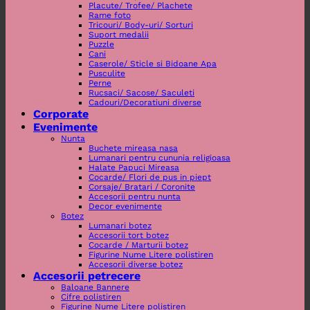
Placute/ Trofee/ Plachete
Rame foto
Tricouri/ Body-uri/ Sorturi
Suport medalii
Puzzle
Cani
Caserole/ Sticle si Bidoane Apa
Pusculite
Perne
Rucsaci/ Sacose/ Saculeti
Cadouri/Decoratiuni diverse
Corporate
Evenimente
Nunta
Buchete mireasa nasa
Lumanari pentru cununia religioasa
Halate Papuci Mireasa
Cocarde/ Flori de pus in piept
Corsaje/ Bratari / Coronite
Accesorii pentru nunta
Decor evenimente
Botez
Lumanari botez
Accesorii tort botez
Cocarde / Marturii botez
Figurine Nume Litere polistiren
Accesorii diverse botez
Accesorii petrecere
Baloane Bannere
Cifre polistiren
Figurine Nume Litere polistiren