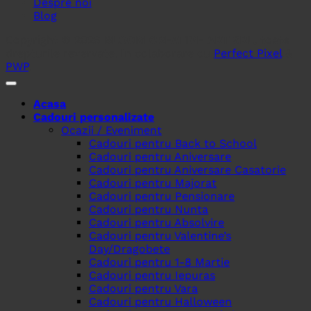
Despre noi
Blog
Copyright © 2026
BLOOM CREATIVE ART SRL
, toate
drepturile rezervate. In colaborare cu
Perfect Pixel
&
PWP
.
Acasa
Cadouri personalizate
Ocazii / Eveniment
Cadouri pentru Back to School
Cadouri pentru Aniversare
Cadouri pentru Aniversare Casatorie
Cadouri pentru Majorat
Cadouri pentru Pensionare
Cadouri pentru Nunta
Cadouri pentru Absolvire
Cadouri pentru Valentine’s
Day/Dragobete
Cadouri pentru 1-8 Martie
Cadouri pentru Iepuras
Cadouri pentru Vara
Cadouri pentru Halloween