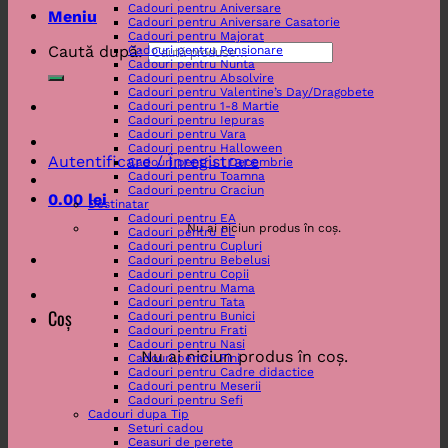
Cadouri pentru Aniversare
Meniu
Cadouri pentru Aniversare Casatorie
Cadouri pentru Majorat
Caută după:
Cadouri pentru Pensionare
Cadouri pentru Nunta
Cadouri pentru Absolvire
Cadouri pentru Valentine’s Day/Dragobete
Cadouri pentru 1-8 Martie
Cadouri pentru Iepuras
Cadouri pentru Vara
Cadouri pentru Halloween
Autentificare / Înregistrare
Cadouri pentru 1 Decembrie
Cadouri pentru Toamna
Cadouri pentru Craciun
0.00
lei
Destinatar
Cadouri pentru EA
Nu ai niciun produs în coș.
Cadouri pentru EL
Cadouri pentru Cupluri
Cadouri pentru Bebelusi
Cadouri pentru Copii
Cadouri pentru Mama
Cadouri pentru Tata
Coș
Cadouri pentru Bunici
Cadouri pentru Frati
Cadouri pentru Nasi
Nu ai niciun produs în coș.
Cadouri pentru Fini
Cadouri pentru Cadre didactice
Cadouri pentru Meserii
Cadouri pentru Sefi
Cadouri dupa Tip
Seturi cadou
Ceasuri de perete