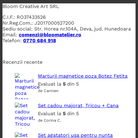
Bloom Creative Art SRL
C.I.F.: RO37433526
Nr.Reg.Com.: J2017000527200
Sediu social: Str. Horea nr.104A, Deva, jud. Hunedoara
Email:
comenzi@bloomatelier.ro
Telefon:
0770 684 918
Recenzii recente
Marturii magnetice poza Botez Fetita
Evaluat la
5
din 5
de Carmen
Set cadou majorat, Tricou + Cana
Evaluat la
5
din 5
de Corina C.
Set agatatori usa pentru nunta