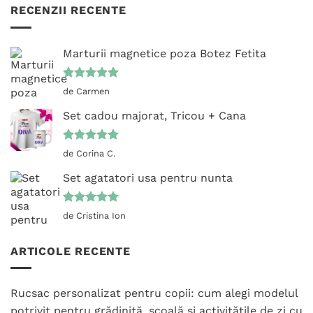
RECENZII RECENTE
Marturii magnetice poza Botez Fetita
Evaluat la
de Carmen
5
din 5
Set cadou majorat, Tricou + Cana
Evaluat la
de Corina C.
5
din 5
Set agatatori usa pentru nunta
Evaluat la
de Cristina Ion
5
din 5
ARTICOLE RECENTE
Rucsac personalizat pentru copii: cum alegi modelul
potrivit pentru grădiniță, școală și activitățile de zi cu