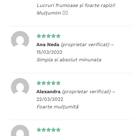
Lucruri frumoase și foarte rapizi!
Mulțumim 👍🏻
Evaluat la
Ana Neda
(proprietar verificat)
–
5
din 5
15/03/2022
Simpla si absolut minunata
Evaluat la
Alexandra
(proprietar verificat)
–
5
din 5
22/03/2022
Foarte mulțumită