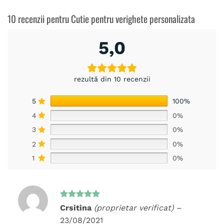
10 recenzii pentru
Cutie pentru verighete personalizata
5,0
rezultă din 10 recenzii
5
100%
4
0%
3
0%
2
0%
1
0%
Evaluat la
Crsitina
(proprietar verificat)
–
5
din 5
23/08/2021