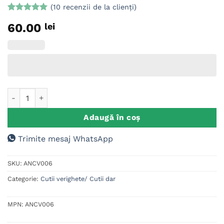
(
10
recenzii de la clienți)
Evaluat la
10
60.00
lei
5
din 5 pe
baza a
evaluări de
la clienți
Cantitate Cutie pentru verighete personalizata
Adaugă în coș
Trimite mesaj WhatsApp
SKU:
ANCV006
Categorie:
Cutii verighete/ Cutii dar
MPN:
ANCV006