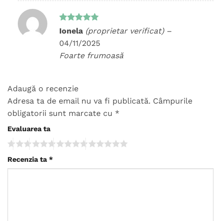
Evaluat la
Ionela
(proprietar verificat)
–
5
din 5
04/11/2025
Foarte frumoasă
Adaugă o recenzie
Adresa ta de email nu va fi publicată.
Câmpurile
obligatorii sunt marcate cu
*
Evaluarea ta
Recenzia ta
*