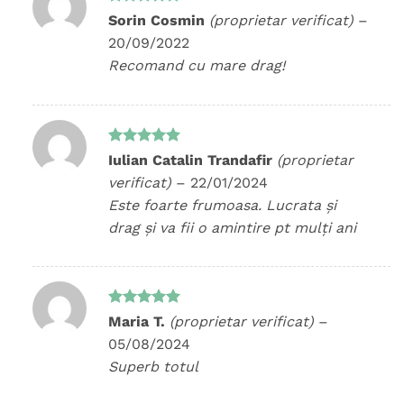
Evaluat la
Sorin Cosmin
(proprietar verificat)
–
5
din 5
20/09/2022
Recomand cu mare drag!
Evaluat la
Iulian Catalin Trandafir
(proprietar
5
din 5
verificat)
–
22/01/2024
Este foarte frumoasa. Lucrata și
drag și va fii o amintire pt mulți ani
Evaluat la
Maria T.
(proprietar verificat)
–
5
din 5
05/08/2024
Superb totul