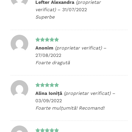
Evaluat la
Lefter Alexandra
(proprietar
5
din 5
verificat)
–
31/07/2022
Superbe
Evaluat la
Anonim
(proprietar verificat)
–
5
din 5
27/08/2022
Foarte dragută
Evaluat la
Alina Ioniță
(proprietar verificat)
–
5
din 5
03/09/2022
Foarte mulțumită! Recomand!