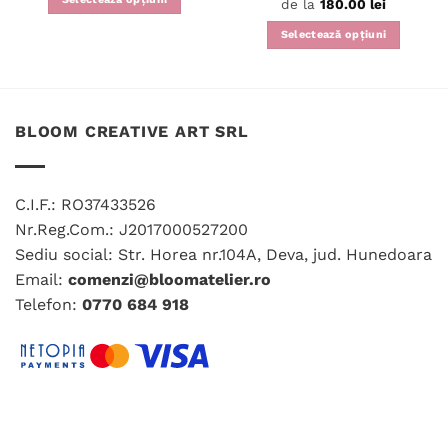
Evaluat la
de la
180.00
lei
5
din 5
Acest
Selectează opțiuni
produs
Acest
are
produs
mai
are
multe
mai
variații.
BLOOM CREATIVE ART SRL
multe
Opțiunile
variații.
pot
Opțiunile
fi
C.I.F.: RO37433526
pot
alese
fi
Nr.Reg.Com.: J2017000527200
în
alese
Sediu social: Str. Horea nr.104A, Deva, jud. Hunedoara
pagina
în
produsului.
Email:
comenzi@bloomatelier.ro
pagina
Telefon:
0770 684 918
produsului.