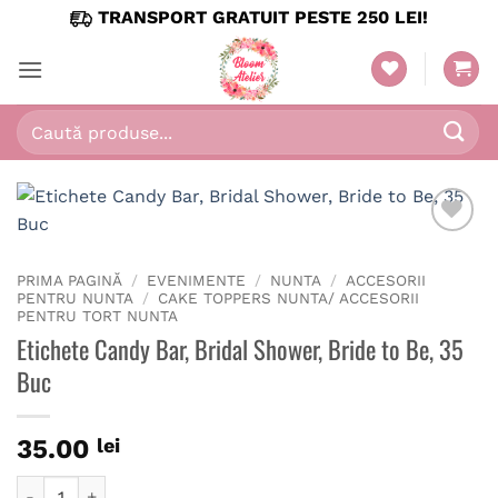
Skip
TRANSPORT GRATUIT PESTE 250 LEI!
to
content
Caută
după:
PRIMA PAGINĂ
/
EVENIMENTE
/
NUNTA
/
ACCESORII
PENTRU NUNTA
/
CAKE TOPPERS NUNTA/ ACCESORII
PENTRU TORT NUNTA
Etichete Candy Bar, Bridal Shower, Bride to Be, 35
Buc
35.00
lei
Cantitate Etichete Candy Bar, Bridal Shower, Bride to Be, 35 