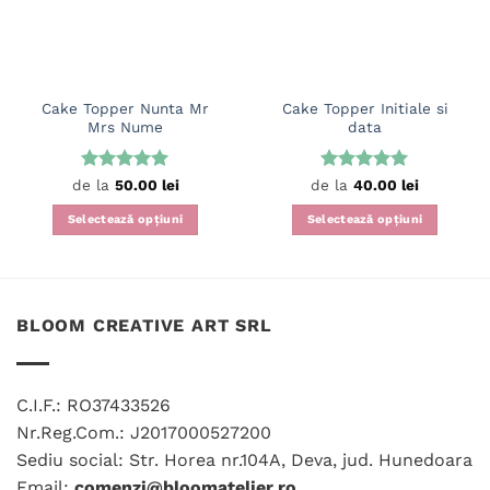
Cake Topper Nunta Mr
Cake Topper Initiale si
Mrs Nume
data
Evaluat la
Evaluat la
de la
50.00
lei
de la
40.00
lei
5
din 5
5
din 5
Selectează opțiuni
Selectează opțiuni
Acest
Acest
produs
produs
are
are
mai
mai
BLOOM CREATIVE ART SRL
multe
multe
variații.
variații.
Opțiunile
Opțiunile
C.I.F.: RO37433526
pot
pot
fi
fi
Nr.Reg.Com.: J2017000527200
alese
alese
Sediu social: Str. Horea nr.104A, Deva, jud. Hunedoara
în
în
Email:
comenzi@bloomatelier.ro