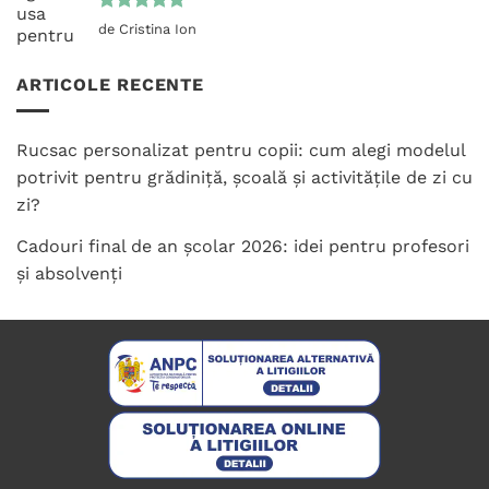
Evaluat la
de Cristina Ion
5
din 5
ARTICOLE RECENTE
Rucsac personalizat pentru copii: cum alegi modelul
potrivit pentru grădiniță, școală și activitățile de zi cu
zi?
Cadouri final de an școlar 2026: idei pentru profesori
și absolvenți