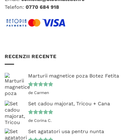
pagina
pagina
Telefon:
0770 684 918
produsului.
produsului.
RECENZII RECENTE
Marturii magnetice poza Botez Fetita
Evaluat la
de Carmen
5
din 5
Set cadou majorat, Tricou + Cana
Evaluat la
de Corina C.
5
din 5
Set agatatori usa pentru nunta