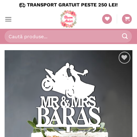
Skip
TRANSPORT GRATUIT PESTE 250 LEI!
to
content
Caută
după:
Adaugă
în
wishlist