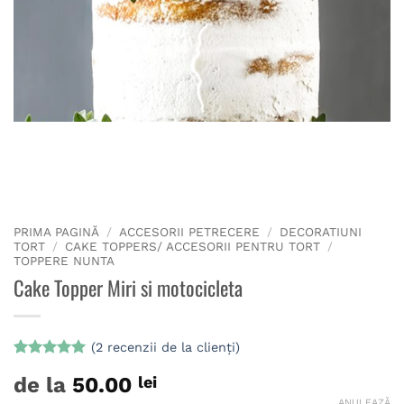
PRIMA PAGINĂ
/
ACCESORII PETRECERE
/
DECORATIUNI
TORT
/
CAKE TOPPERS/ ACCESORII PENTRU TORT
/
TOPPERE NUNTA
Cake Topper Miri si motocicleta
(
2
recenzii de la clienți)
Evaluat la
2
de la
50.00
lei
5
din 5 pe
baza a
ANULEAZĂ