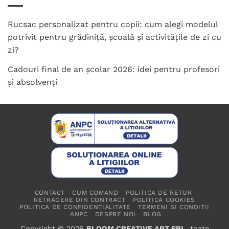
Rucsac personalizat pentru copii: cum alegi modelul
potrivit pentru grădiniță, școală și activitățile de zi cu
zi?
Cadouri final de an școlar 2026: idei pentru profesori
și absolvenți
CONTACT
CUM COMAND
POLITICA DE RETUR
RETRAGERE DIN CONTRACT
POLITICA COOKIES
POLITICA DE CONFIDENTIALITATE
TERMENI SI CONDITII
ANPC
DESPRE NOI
BLOG
Copyright © 2026
BLOOM CREATIVE ART SRL
, toate