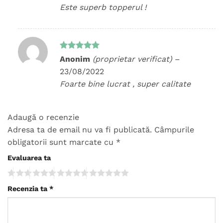
Este superb topperul !
Evaluat la
Anonim
(proprietar verificat)
–
5
din 5
23/08/2022
Foarte bine lucrat , super calitate
Adaugă o recenzie
Adresa ta de email nu va fi publicată.
Câmpurile
obligatorii sunt marcate cu
*
Evaluarea ta
Recenzia ta
*