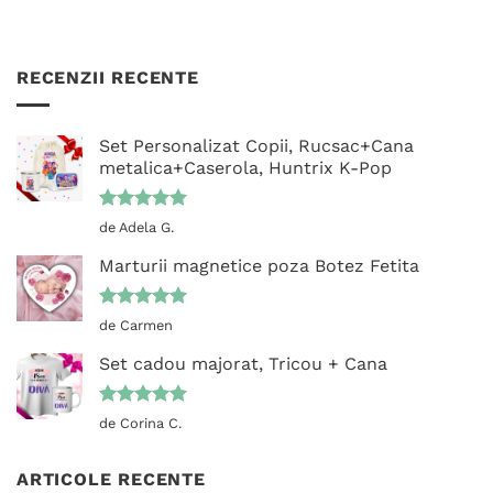
RECENZII RECENTE
Set Personalizat Copii, Rucsac+Cana
metalica+Caserola, Huntrix K-Pop
Evaluat la
de Adela G.
5
din 5
Marturii magnetice poza Botez Fetita
Evaluat la
de Carmen
5
din 5
Set cadou majorat, Tricou + Cana
Evaluat la
de Corina C.
5
din 5
ARTICOLE RECENTE