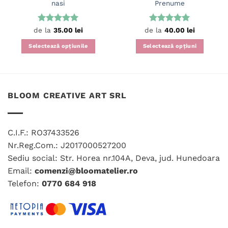
nasi
Prenume
Evaluat la
Evaluat la
de la
35.00
lei
de la
40.00
lei
5
din 5
5
din 5
Selectează opțiunile
Selectează opțiuni
Acest
Acest
produs
produs
are
are
mai
mai
BLOOM CREATIVE ART SRL
multe
multe
variații.
variații.
Opțiunile
Opțiunile
C.I.F.: RO37433526
pot
pot
fi
fi
Nr.Reg.Com.: J2017000527200
alese
alese
Sediu social: Str. Horea nr.104A, Deva, jud. Hunedoara
în
în
Email:
comenzi@bloomatelier.ro
pagina
pagina
Telefon:
0770 684 918
produsului.
produsului.