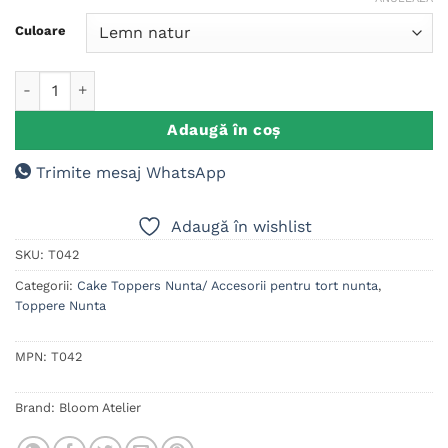
evaluări de
la clienți
Culoare
Cantitate Cake Topper Miri si motocicleta
Adaugă în coș
Trimite mesaj WhatsApp
Adaugă în wishlist
SKU:
T042
Categorii:
Cake Toppers Nunta/ Accesorii pentru tort nunta
,
Toppere Nunta
MPN:
T042
Brand:
Bloom Atelier