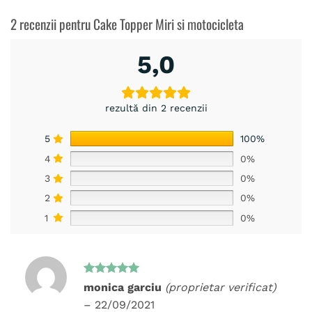
2 recenzii pentru
Cake Topper Miri si motocicleta
5,0
rezultă din 2 recenzii
5
100%
4
0%
3
0%
2
0%
1
0%
Evaluat la
monica garciu
(proprietar verificat)
5
din 5
–
22/09/2021