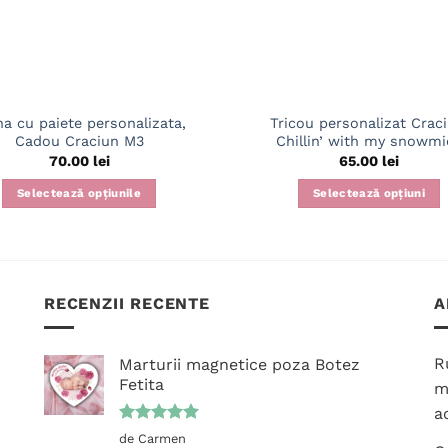
na cu paiete personalizata,
Tricou personalizat Craci
Cadou Craciun M3
Chillin’ with my snowmi
70.00
lei
65.00
lei
Selectează opțiunile
Selectează opțiuni
Acest
produs
are
mai
RECENZII RECENTE
A
multe
variații.
Opțiunile
R
Marturii magnetice poza Botez
pot
Fetita
m
fi
ac
alese
Evaluat la
de Carmen