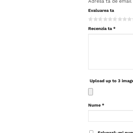
Adresa ta de email 
Evaluarea ta
Recenzia ta
*
Upload up to 3 imag
Nume
*
Salvează-mi nume