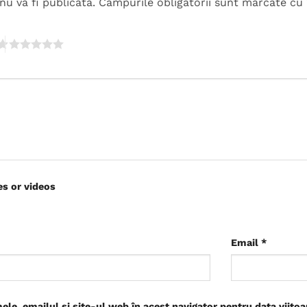
nu va fi publicată.
Câmpurile obligatorii sunt marcate cu
es or videos
Email
*
le, emailul și site-ul web în acest navigator pentru data viito