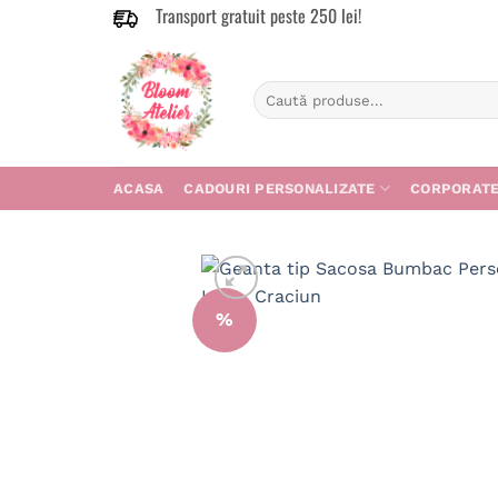
Transport gratuit peste 250 lei!
Skip
to
content
Caută
după:
ACASA
CADOURI PERSONALIZATE
CORPORAT
%