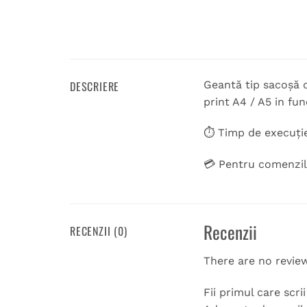
DESCRIERE
Geantă tip sacoșă d
print A4 / A5 in fun
⏱️ Timp de execuție:
💳 Pentru comenzi
Recenzii
RECENZII (0)
There are no revie
Fii primul care sc