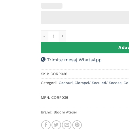
Cantitate Geanta tip Sacosa Bumbac Person
Adau
Trimite mesaj WhatsApp
SKU:
CORP036
Categorii:
Cadouri
,
Ciorapei/ Saculeti/ Sacose
,
Col
MPN:
CORP036
Brand:
Bloom Atelier