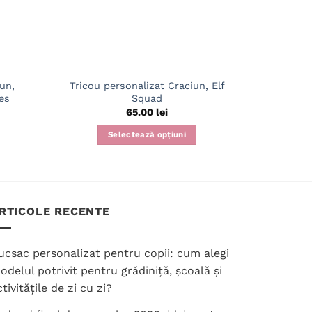
un,
Tricou personalizat Craciun, Elf
Tricou per
es
Squad
65.00
lei
Selectează opțiuni
Acest
produs
are
mai
RTICOLE RECENTE
multe
variații.
Opțiunile
ucsac personalizat pentru copii: cum alegi
pot
odelul potrivit pentru grădiniță, școală și
fi
tivitățile de zi cu zi?
alese