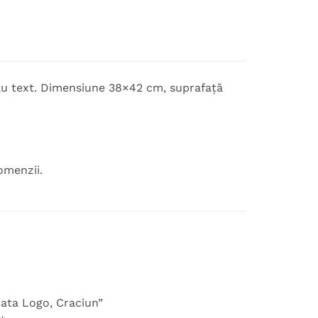
sau text. Dimensiune 38×42 cm, suprafață
omenzii.
zata Logo, Craciun”