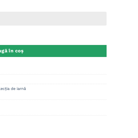
alizata Logo, Craciun
gă în coș
ecția de iarnă