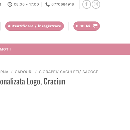
t
08:00 - 17:00
0770684918
Autentificare / Înregistrare
0.00
lei
MOTII
ARNĂ
/
CADOURI
/
CIORAPEI/ SACULETI/ SACOSE
nalizata Logo, Craciun