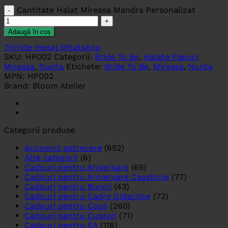
Cantitate Halat Mireasa Mandra Personalizat
Adaugă în coș
Trimite mesaj WhatsApp
SKU:
HP002
Categorii:
Bride To Be
,
Halate Papuci
Mireasa
,
Nunta
Etichete:
Bride To Be
,
Mireasa
,
Nunta
MPN:
HP002
Brand:
Bloom Atelier
Categorii produse
Accesorii petrecere
(652)
Alte categorii
(6)
Cadouri pentru Aniversare
(65)
Cadouri pentru Aniversare Casatorie
(77)
Cadouri pentru Bunici
(43)
Cadouri pentru Cadre Didactice
(72)
Cadouri pentru Copii
(260)
Cadouri pentru Cupluri
(71)
Cadouri pentru EA
(116)