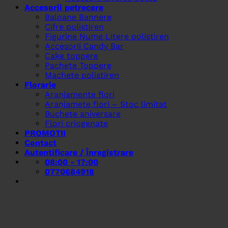
Accesorii petrecere
Baloane Bannere
Cifre polistiren
Figurine Nume Litere polistiren
Accesorii Candy Bar
Cake toppere
Pachete Toppere
Machete polistiren
Florarie
Aranjamente flori
Aranjamete flori – Stoc limitat
Buchete aniversare
Flori criogenate
PROMOTII
Contact
Autentificare / Înregistrare
08:00 - 17:00
0770684918