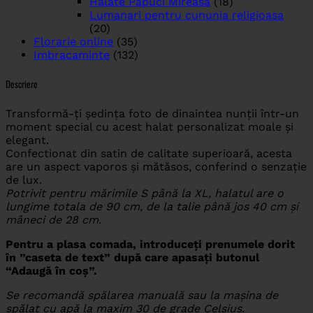
Halate Papuci Mireasa
(18)
Lumanari pentru cununia religioasa
(20)
Florarie online
(35)
Imbracaminte
(132)
Descriere
Transformă-ți ședința foto de dinaintea nunții într-un
moment special cu acest halat personalizat moale și
elegant.
Confectionat din satin de calitate superioară, acesta
are un aspect vaporos și mătăsos, conferind o senzație
de lux.
Potrivit pentru mărimile S până la XL, halatul are o
lungime totala de 90 cm, de la talie până jos 40 cm și
mâneci de 28 cm.
Pentru a plasa comada, introduceți prenumele dorit
în ”caseta de text” după care apasați butonul
“Adaugă în coș”.
Se recomandă spălarea manuală sau la mașina de
spălat cu apă la maxim 30 de grade Celsius.