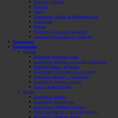
Suport medalii
Puzzle
Cani
Caserole/ Sticle si Bidoane Apa
Pusculite
Perne
Rucsaci/ Sacose/ Saculeti
Cadouri/Decoratiuni diverse
Corporate
Evenimente
Nunta
Buchete mireasa nasa
Lumanari pentru cununia religioasa
Halate Papuci Mireasa
Cocarde/ Flori de pus in piept
Corsaje/ Bratari / Coronite
Accesorii pentru nunta
Decor evenimente
Botez
Lumanari botez
Accesorii tort botez
Cocarde / Marturii botez
Figurine Nume Litere polistiren
Accesorii diverse botez