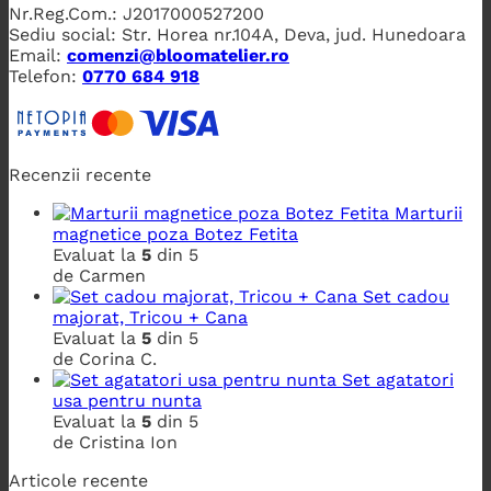
Nr.Reg.Com.: J2017000527200
Sediu social: Str. Horea nr.104A, Deva, jud. Hunedoara
Email:
comenzi@bloomatelier.ro
Telefon:
0770 684 918
Recenzii recente
Marturii
magnetice poza Botez Fetita
Evaluat la
5
din 5
de Carmen
Set cadou
majorat, Tricou + Cana
Evaluat la
5
din 5
de Corina C.
Set agatatori
usa pentru nunta
Evaluat la
5
din 5
de Cristina Ion
Articole recente