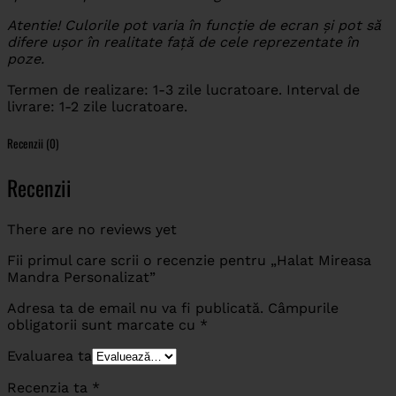
Atentie! Culorile pot varia în funcție de ecran și pot să
difere ușor în realitate față de cele reprezentate în
poze.
Termen de realizare: 1-3 zile lucratoare. Interval de
livrare: 1-2 zile lucratoare.
Recenzii (0)
Recenzii
There are no reviews yet
Fii primul care scrii o recenzie pentru „Halat Mireasa
Mandra Personalizat”
Adresa ta de email nu va fi publicată.
Câmpurile
obligatorii sunt marcate cu
*
Evaluarea ta
Recenzia ta
*