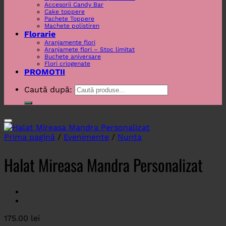
Accesorii Candy Bar
Cake toppere
Pachete Toppere
Machete polistiren
Florarie
Aranjamente flori
Aranjamete flori – Stoc limitat
Buchete aniversare
Flori criogenate
PROMOTII
Caută după:
Prima pagină
/
Evenimente
/
Nunta
Halat Mireasa Mandra Personalizat
175.00
lei