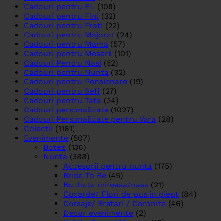
Cadouri pentru EL
(108)
Cadouri pentru Fini
(32)
Cadouri pentru Frati
(22)
Cadouri pentru Majorat
(24)
Cadouri pentru Mama
(57)
Cadouri pentru Meserii
(101)
Cadouri Pentru Nasi
(52)
Cadouri pentru Nunta
(32)
Cadouri pentru Pensionare
(19)
Cadouri pentru Sefi
(27)
Cadouri pentru Tata
(34)
Cadouri personalizate
(1027)
Cadouri Personalizate pentru Vara
(28)
Colectii
(1161)
Evenimente
(507)
Botez
(136)
Nunta
(388)
Accesorii pentru nunta
(175)
Bride To Be
(45)
Buchete mireasa/nasa
(21)
Cocarde/ Flori de pus in piept
(84)
Corsaje/ Bratari / Coronite
(46)
Decor evenimente
(2)