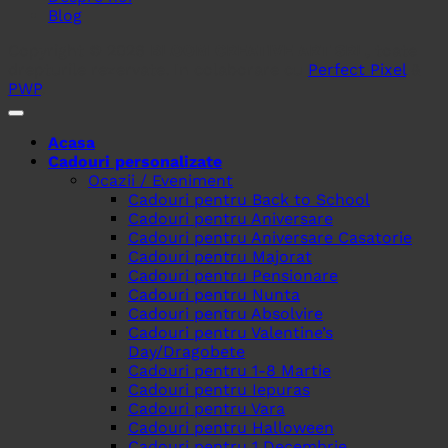
Blog
Copyright © 2026
BLOOM CREATIVE ART SRL
, toate
drepturile rezervate. In colaborare cu
Perfect Pixel
&
PWP
.
Acasa
Cadouri personalizate
Ocazii / Eveniment
Cadouri pentru Back to School
Cadouri pentru Aniversare
Cadouri pentru Aniversare Casatorie
Cadouri pentru Majorat
Cadouri pentru Pensionare
Cadouri pentru Nunta
Cadouri pentru Absolvire
Cadouri pentru Valentine’s
Day/Dragobete
Cadouri pentru 1-8 Martie
Cadouri pentru Iepuras
Cadouri pentru Vara
Cadouri pentru Halloween
Cadouri pentru 1 Decembrie