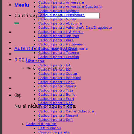
Cadouri pentru Aniversare
Meniu
Cadouri pentru Aniversare Casatorie
Cadouri pentru Majorat
Caută după:
Cadouri pentru Pensionare
Cadouri pentru Nunta
Cadouri pentru Absolvire
Cadouri pentru Valentine’s Day/Dragobete
Cadouri pentru 1-8 Martie
Cadouri pentru Iepuras
Cadouri pentru Vara
Cadouri pentru Halloween
Autentificare / Înregistrare
Cadouri pentru 1 Decembrie
Cadouri pentru Toamna
Cadouri pentru Craciun
0.00
lei
Destinatar
Cadouri pentru EA
Nu ai niciun produs în coș.
Cadouri pentru EL
Cadouri pentru Cupluri
Cadouri pentru Bebelusi
Cadouri pentru Copii
Cadouri pentru Mama
Cadouri pentru Tata
Coș
Cadouri pentru Bunici
Cadouri pentru Frati
Cadouri pentru Nasi
Nu ai niciun produs în coș.
Cadouri pentru Fini
Cadouri pentru Cadre didactice
Cadouri pentru Meserii
Cadouri pentru Sefi
Cadouri dupa Tip
Seturi cadou
Ceasuri de perete