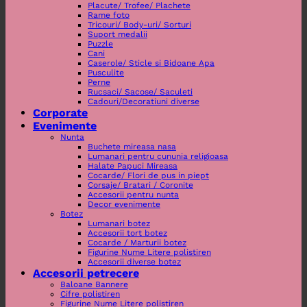
Placute/ Trofee/ Plachete
Rame foto
Tricouri/ Body-uri/ Sorturi
Suport medalii
Puzzle
Cani
Caserole/ Sticle si Bidoane Apa
Pusculite
Perne
Rucsaci/ Sacose/ Saculeti
Cadouri/Decoratiuni diverse
Corporate
Evenimente
Nunta
Buchete mireasa nasa
Lumanari pentru cununia religioasa
Halate Papuci Mireasa
Cocarde/ Flori de pus in piept
Corsaje/ Bratari / Coronite
Accesorii pentru nunta
Decor evenimente
Botez
Lumanari botez
Accesorii tort botez
Cocarde / Marturii botez
Figurine Nume Litere polistiren
Accesorii diverse botez
Accesorii petrecere
Baloane Bannere
Cifre polistiren
Figurine Nume Litere polistiren