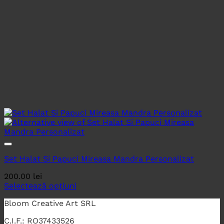
Set Halat Si Papuci Mireasa Mandra Personalizat
200.00
lei
Selectează opțiuni
Bloom Creative Art SRL
C.I.F.: RO37433526