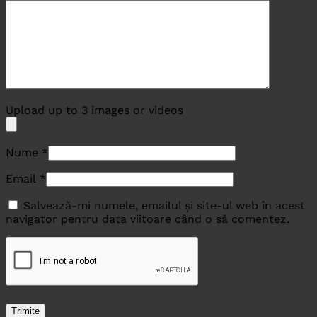
Upload up to 3 images or videos
Nume
*
Email
*
Salvează-mi numele, emailul și site-ul web în acest
navigator pentru data viitoare când o să comentez.