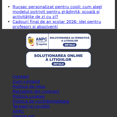
Rucsac personalizat pentru copii: cum alegi
modelul potrivit pentru grădiniță, școală și
activitățile de zi cu zi?
Cadouri final de an școlar 2026: idei pentru
profesori și absolvenți
Contact
Cum comand
Politica de retur
Retragere din contract
Politica cookies
Politica de confidentialitate
Termeni si conditii
ANPC
Despre noi