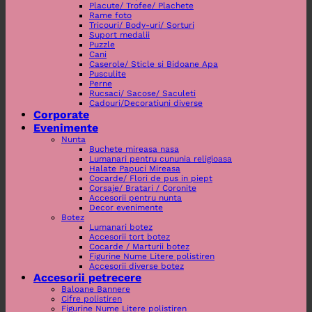
Placute/ Trofee/ Plachete
Rame foto
Tricouri/ Body-uri/ Sorturi
Suport medalii
Puzzle
Cani
Caserole/ Sticle si Bidoane Apa
Pusculite
Perne
Rucsaci/ Sacose/ Saculeti
Cadouri/Decoratiuni diverse
Corporate
Evenimente
Nunta
Buchete mireasa nasa
Lumanari pentru cununia religioasa
Halate Papuci Mireasa
Cocarde/ Flori de pus in piept
Corsaje/ Bratari / Coronite
Accesorii pentru nunta
Decor evenimente
Botez
Lumanari botez
Accesorii tort botez
Cocarde / Marturii botez
Figurine Nume Litere polistiren
Accesorii diverse botez
Accesorii petrecere
Baloane Bannere
Cifre polistiren
Figurine Nume Litere polistiren