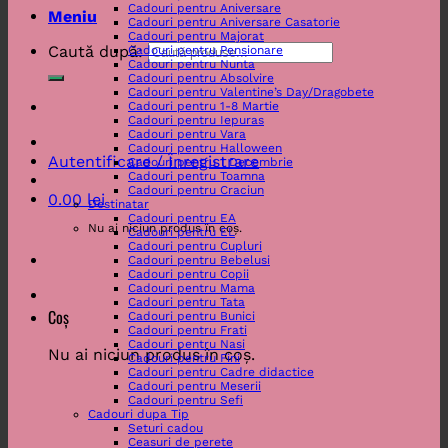
Cadouri pentru Aniversare
Meniu
Cadouri pentru Aniversare Casatorie
Cadouri pentru Majorat
Caută după:
Cadouri pentru Pensionare
Cadouri pentru Nunta
Cadouri pentru Absolvire
Cadouri pentru Valentine’s Day/Dragobete
Cadouri pentru 1-8 Martie
Cadouri pentru Iepuras
Cadouri pentru Vara
Cadouri pentru Halloween
Autentificare / Înregistrare
Cadouri pentru 1 Decembrie
Cadouri pentru Toamna
Cadouri pentru Craciun
0.00
lei
Destinatar
Cadouri pentru EA
Nu ai niciun produs în coș.
Cadouri pentru EL
Cadouri pentru Cupluri
Cadouri pentru Bebelusi
Cadouri pentru Copii
Cadouri pentru Mama
Cadouri pentru Tata
Coș
Cadouri pentru Bunici
Cadouri pentru Frati
Cadouri pentru Nasi
Nu ai niciun produs în coș.
Cadouri pentru Fini
Cadouri pentru Cadre didactice
Cadouri pentru Meserii
Cadouri pentru Sefi
Cadouri dupa Tip
Seturi cadou
Ceasuri de perete