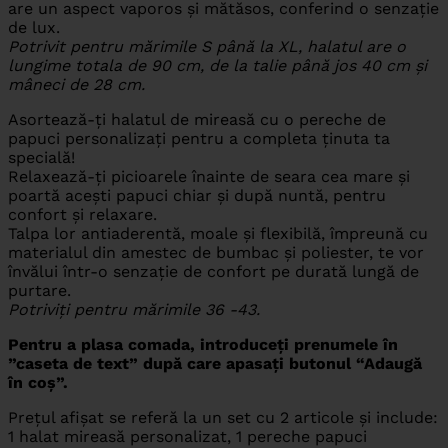
are un aspect vaporos și mătăsos, conferind o senzație
de lux.
Potrivit pentru mărimile S până la XL, halatul are o
lungime totala de 90 cm, de la talie până jos 40 cm și
mâneci de 28 cm.
Asortează-ți halatul de mireasă cu o pereche de
papuci personalizați pentru a completa ținuta ta
specială!
Relaxează-ți picioarele înainte de seara cea mare și
poartă acești papuci chiar și după nuntă, pentru
confort și relaxare.
Talpa lor antiaderentă, moale și flexibilă, împreună cu
materialul din amestec de bumbac și poliester, te vor
învălui într-o senzație de confort pe durată lungă de
purtare.
Potriviți pentru mărimile 36 -43.
Pentru a plasa comada, introduceți prenumele în
”caseta de text” după care apasați butonul “Adaugă
în coș”.
Prețul afișat se referă la un set cu 2 articole și include:
1 halat mireasă personalizat, 1 pereche papuci