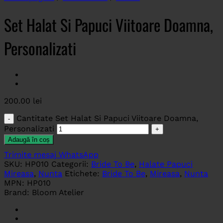
Set Halat Si Papuci Viitoare Doamna,
Personalizati
200.00
lei
Cantitate Set Halat Si Papuci Viitoare Doamna,
Personalizati
Adaugă în coș
Trimite mesaj WhatsApp
SKU:
HP010
Categorii:
Bride To Be
,
Halate Papuci
Mireasa
,
Nunta
Etichete:
Bride To Be
,
Mireasa
,
Nunta
MPN:
HP010
Brand:
Bloom Atelier