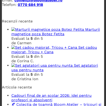
Email:
comenzi@bloomatelier.ro
Telefon:
0770 684 918
Recenzii recente
Marturii
magnetice poza Botez Fetita
Evaluat la
5
din 5
de Carmen
Set cadou
majorat, Tricou + Cana
Evaluat la
5
din 5
de Corina C.
Set agatatori
usa pentru nunta
Evaluat la
5
din 5
de Cristina Ion
Articole recente
Cadouri final de an școlar 2026: idei pentru
profesori și absolvenți
🍂 Colecția de toamnă Bloom Atelier – tricouri și