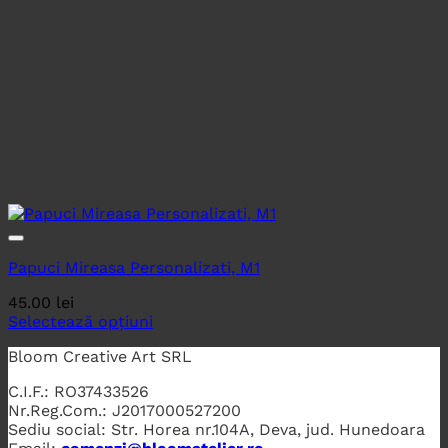
Papuci Mireasa Personalizati, M1
45.00
lei
Selectează opțiuni
Bloom Creative Art SRL
C.I.F.: RO37433526
Nr.Reg.Com.: J2017000527200
Sediu social: Str. Horea nr.104A, Deva, jud. Hunedoara