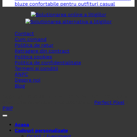
bluze confortabile pentru outfituri casual
Contact
Cum comand
Politica de retur
Retragere din contract
Politica cookies
Politica de confidentialitate
Termeni si conditii
ANPC
Despre noi
Blog
Copyright © 2026
BLOOM CREATIVE ART SRL
, toate
drepturile rezervate. In colaborare cu
Perfect Pixel
&
PWP
.
Acasa
Cadouri personalizate
Ocazii / Eveniment