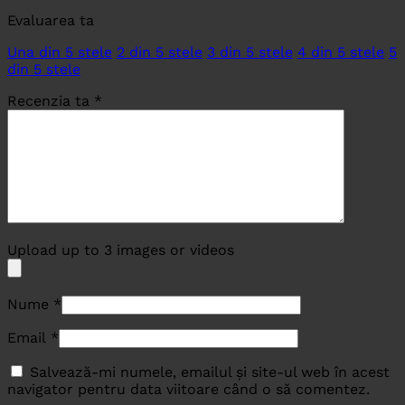
Evaluarea ta
Una din 5 stele
2 din 5 stele
3 din 5 stele
4 din 5 stele
5
din 5 stele
Recenzia ta
*
Upload up to 3 images or videos
Nume
*
Email
*
Salvează-mi numele, emailul și site-ul web în acest
navigator pentru data viitoare când o să comentez.