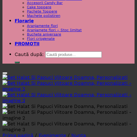
Accesorii Candy Bar
Cake toppere
Pachete Toppere
Machete polistiren
Florarie
Aranjamente flori
Aranjamete flori – Stoc limitat
Buchete aniversare
Flori criogenate
PROMOTII
Caută după:
Prima pagină
/
Evenimente
/
Nunta