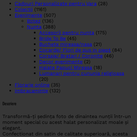
Cadouri Personalizate pentru Vara
(28)
Colectii
(1161)
Evenimente
(507)
Botez
(136)
Nunta
(388)
Accesorii pentru nunta
(175)
Bride To Be
(45)
Buchete mireasa/nasa
(21)
Cocarde/ Flori de pus in piept
(84)
Corsaje/ Bratari / Coronite
(46)
Decor evenimente
(2)
Halate Papuci Mireasa
(18)
Lumanari pentru cununia religioasa
(20)
Florarie online
(35)
Imbracaminte
(132)
Descriere
Transformă-ți ședința foto de dinaintea nunții într-un
moment special cu acest halat personalizat moale și
elegant.
Confectionat din satin de calitate superioară, acesta