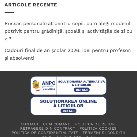
ARTICOLE RECENTE
Rucsac personalizat pentru copii: cum alegi modelul
potrivit pentru grădiniță, școală și activitățile de zi cu
zi?
Cadouri final de an școlar 2026: idei pentru profesori
și absolvenți
CONTACT
CUM COMAND
POLITICA DE RETUR
RETRAGERE DIN CONTRACT
POLITICA COOKIES
POLITICA DE CONFIDENTIALITATE
TERMENI SI CONDITII
ANPC
DESPRE NOI
BLOG