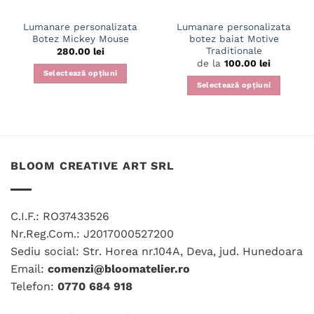
Lumanare personalizata
Lumanare personalizata
Botez Mickey Mouse
botez baiat Motive
Traditionale
280.00
lei
de la
100.00
lei
Selectează opțiuni
Selectează opțiuni
Acest
produs
are
mai
multe
BLOOM CREATIVE ART SRL
variații.
Opțiunile
pot
C.I.F.: RO37433526
fi
Nr.Reg.Com.: J2017000527200
alese
în
Sediu social: Str. Horea nr.104A, Deva, jud. Hunedoara
pagina
Email:
comenzi@bloomatelier.ro
produsului.
Telefon:
0770 684 918