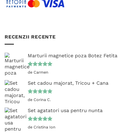
RECENZII RECENTE
Marturii magnetice poza Botez Fetita
Evaluat la
de Carmen
5
din 5
Set cadou majorat, Tricou + Cana
Evaluat la
de Corina C.
5
din 5
Set agatatori usa pentru nunta
Evaluat la
de Cristina Ion
5
din 5