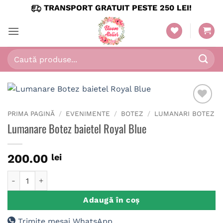
Skip
TRANSPORT GRATUIT PESTE 250 LEI!
to
content
Caută
după:
PRIMA PAGINĂ
/
EVENIMENTE
/
BOTEZ
/
LUMANARI BOTEZ
Lumanare Botez baietel Royal Blue
200.00
lei
Cantitate Lumanare Botez baietel Royal Blue
Adaugă în coș
Trimite mesaj WhatsApp