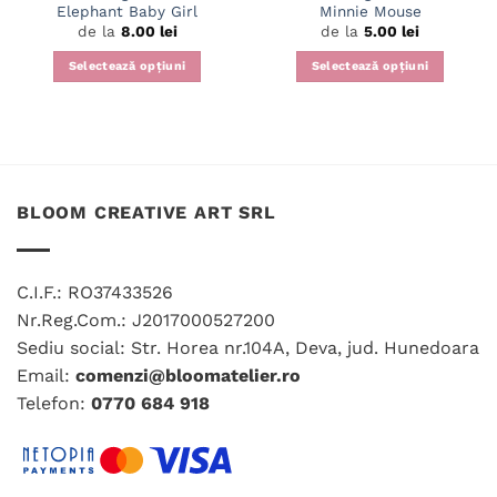
Elephant Baby Girl
Minnie Mouse
de la
8.00
lei
de la
5.00
lei
Selectează opțiuni
Selectează opțiuni
Acest
Acest
produs
produs
are
are
mai
mai
multe
multe
variații.
variații.
BLOOM CREATIVE ART SRL
Opțiunile
Opțiunile
pot
pot
fi
fi
C.I.F.: RO37433526
alese
alese
Nr.Reg.Com.: J2017000527200
în
în
Sediu social: Str. Horea nr.104A, Deva, jud. Hunedoara
pagina
pagina
produsului.
produsului.
Email:
comenzi@bloomatelier.ro
Telefon:
0770 684 918