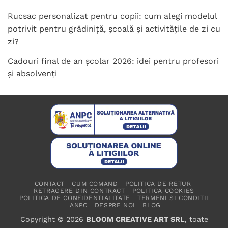
Rucsac personalizat pentru copii: cum alegi modelul
potrivit pentru grădiniță, școală și activitățile de zi cu
zi?
Cadouri final de an școlar 2026: idei pentru profesori
și absolvenți
CONTACT
CUM COMAND
POLITICA DE RETUR
RETRAGERE DIN CONTRACT
POLITICA COOKIES
POLITICA DE CONFIDENTIALITATE
TERMENI SI CONDITII
ANPC
DESPRE NOI
BLOG
Copyright © 2026
BLOOM CREATIVE ART SRL
, toate