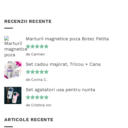
RECENZII RECENTE
Marturii magnetice poza Botez Fetita
Evaluat la
de Carmen
5
din 5
Set cadou majorat, Tricou + Cana
Evaluat la
de Corina C.
5
din 5
Set agatatori usa pentru nunta
Evaluat la
de Cristina Ion
5
din 5
ARTICOLE RECENTE