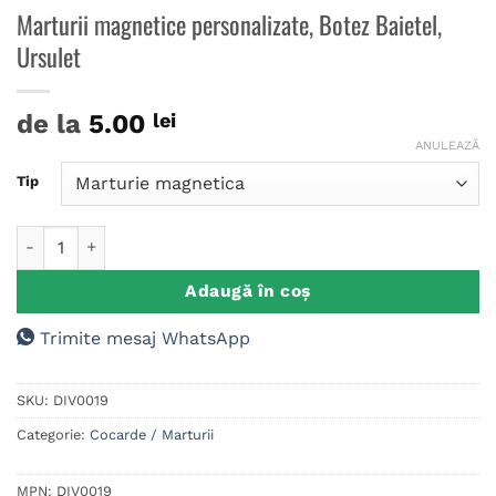
Marturii magnetice personalizate, Botez Baietel,
Ursulet
de la
5.00
lei
ANULEAZĂ
Tip
Cantitate Marturii magnetice personalizate, Botez Baietel, Urs
Adaugă în coș
Trimite mesaj WhatsApp
SKU:
DIV0019
Categorie:
Cocarde / Marturii
MPN:
DIV0019