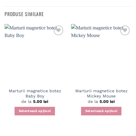
PRODUSE SIMILARE
Adaugă
Adaugă
în
în
wishlist
wishlist
Marturii magnetice botez
Marturii magnetice botez
Baby Boy
Mickey Mouse
de la
5.00
lei
de la
5.00
lei
Selectează opțiuni
Selectează opțiuni
Acest
Acest
produs
produs
are
are