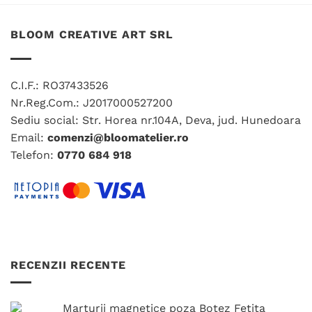
mai
mai
multe
multe
variații.
variații.
BLOOM CREATIVE ART SRL
Opțiunile
Opțiunile
pot
pot
fi
fi
C.I.F.: RO37433526
alese
alese
Nr.Reg.Com.: J2017000527200
în
în
Sediu social: Str. Horea nr.104A, Deva, jud. Hunedoara
pagina
pagina
produsului.
produsului.
Email:
comenzi@bloomatelier.ro
Telefon:
0770 684 918
RECENZII RECENTE
Marturii magnetice poza Botez Fetita