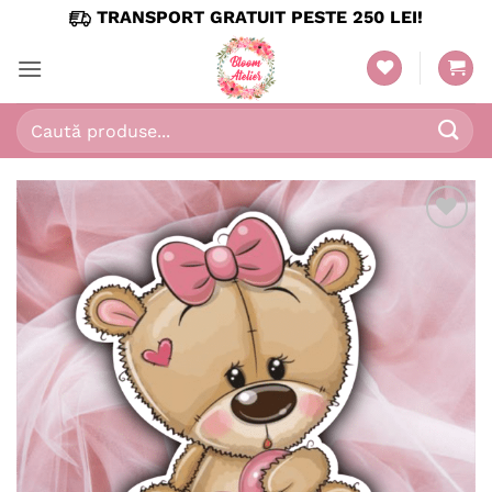
Skip
TRANSPORT GRATUIT PESTE 250 LEI!
to
content
Caută
după:
Adaugă
în
wishlist