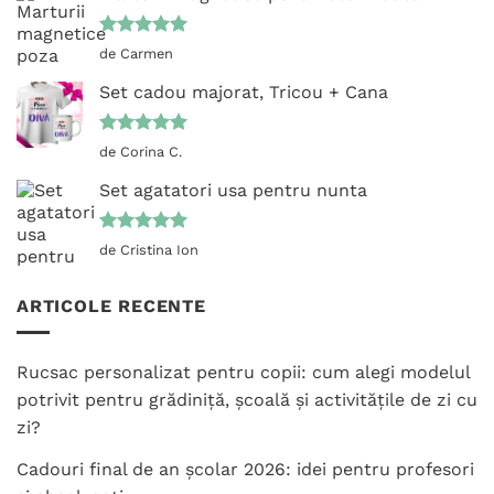
Evaluat la
de Carmen
5
din 5
Set cadou majorat, Tricou + Cana
Evaluat la
de Corina C.
5
din 5
Set agatatori usa pentru nunta
Evaluat la
de Cristina Ion
5
din 5
ARTICOLE RECENTE
Rucsac personalizat pentru copii: cum alegi modelul
potrivit pentru grădiniță, școală și activitățile de zi cu
zi?
Cadouri final de an școlar 2026: idei pentru profesori