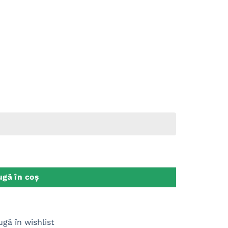
oza
gă în coș
gă în wishlist