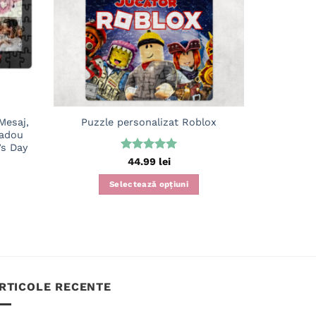
Mesaj,
Puzzl
Puzzle personalizat Roblox
Cadou
Aniv
’s Day
Dragobet
Evaluat la
44.99
lei
5
din 5
Selectează opțiuni
S
RTICOLE RECENTE