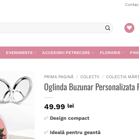
Contac
E
EVENIMENTE
ACCESORII PETRECERE
FLORARIE
PRO
PRIMA PAGINĂ
/
COLECTII
/
COLECȚIA MĂR
Oglinda Buzunar Personalizata 
Adaugă
în
wishlist
49.99
lei
✅
Design compact
✅
Ideală pentru geantă