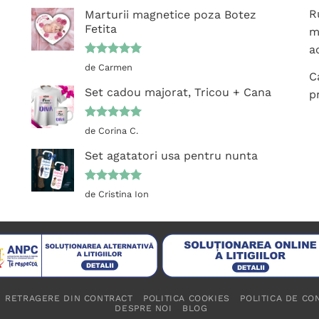
R
Marturii magnetice poza Botez
Fetita
m
ac
Evaluat la
de Carmen
C
5
din 5
Set cadou majorat, Tricou + Cana
p
Evaluat la
de Corina C.
5
din 5
Set agatatori usa pentru nunta
Evaluat la
de Cristina Ion
5
din 5
RETRAGERE DIN CONTRACT
POLITICA COOKIES
POLITICA DE CO
DESPRE NOI
BLOG