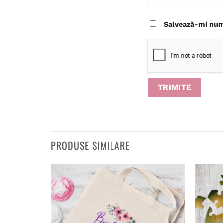
Salvează-mi nume
PRODUSE SIMILARE
Adaugă
în
wishlist