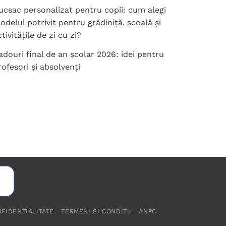
ucsac personalizat pentru copii: cum alegi
odelul potrivit pentru grădiniță, școală și
tivitățile de zi cu zi?
adouri final de an școlar 2026: idei pentru
rofesori și absolvenți
NFIDENTIALITATE
TERMENI SI CONDITII
ANPC