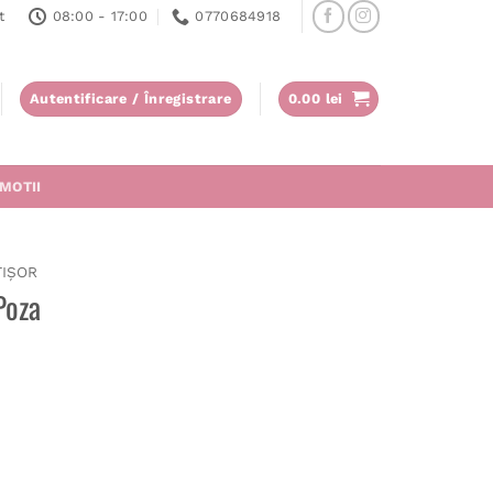
t
08:00 - 17:00
0770684918
Autentificare / Înregistrare
0.00
lei
MOTII
ȚIȘOR
Poza