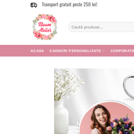
Transport gratuit peste 250 lei!
Skip
to
content
Caută
după:
ACASA
CADOURI PERSONALIZATE
CORPORAT