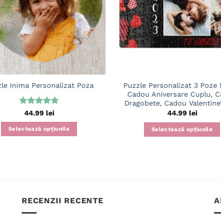
Puzzle Personalizat 3 Poze 
le Inima Personalizat Poza
Cadou Aniversare Cuplu, 
Dragobete, Cadou Valentine
Evaluat la
44.99
lei
44.99
lei
5
din 5
Selectează opțiunile
Selectează opțiunile
RECENZII RECENTE
A