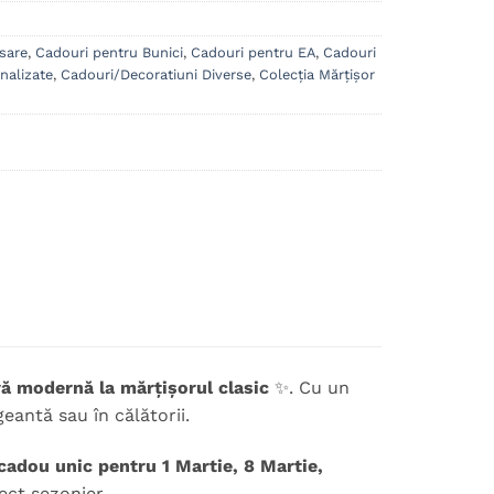
sare
,
Cadouri pentru Bunici
,
Cadouri pentru EA
,
Cadouri
nalizate
,
Cadouri/Decoratiuni Diverse
,
Colecția Mărțișor
vă modernă la mărțișorul clasic
✨. Cu un
eantă sau în călătorii.
cadou unic pentru 1 Martie, 8 Martie,
ect sezonier.