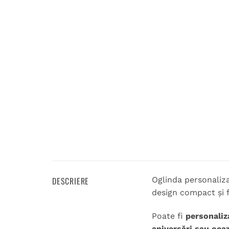
DESCRIERE
Oglinda personaliz
design compact și fu
Poate fi
personaliz
aniversări sau ocaz