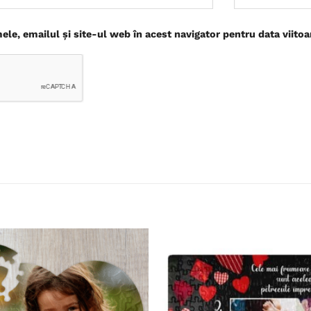
le, emailul și site-ul web în acest navigator pentru data viito
Adaugă
în
wishlist