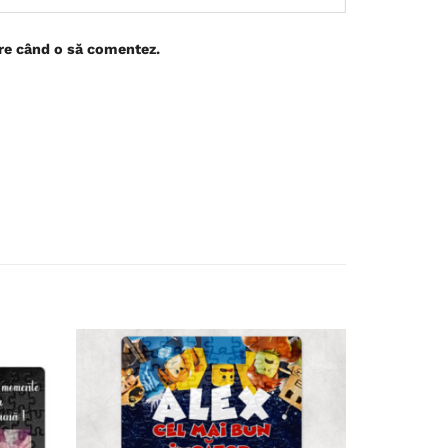
are când o să comentez.
Adaugă
Adaugă
în
în
wishlist
wishlist