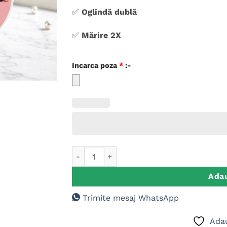
✅
Oglindă dublă
✅
Mărire 2X
Incarca poza
*
:-
Cantitate Oglinda Buzunar Personalizata P
Adau
Trimite mesaj WhatsApp
Adau