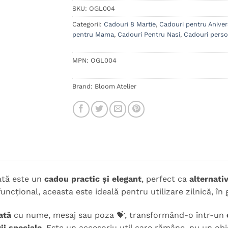
SKU:
OGL004
Categorii:
Cadouri 8 Martie
,
Cadouri pentru Aniver
pentru Mama
,
Cadouri Pentru Nasi
,
Cadouri perso
MPN:
OGL004
Brand:
Bloom Atelier
ată este un
cadou practic și elegant
, perfect ca
alternati
ncțional, aceasta este ideală pentru utilizare zilnică, în g
ată
cu nume, mesaj sau poza 💝, transformând-o într-un
ii speciale
. Este un accesoriu util care rămâne, nu un obi