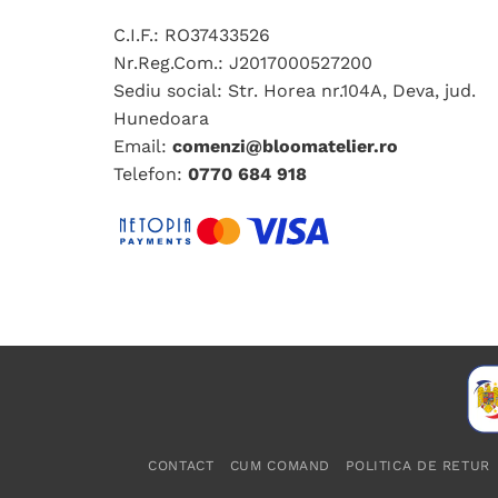
C.I.F.: RO37433526
Nr.Reg.Com.: J2017000527200
Sediu social: Str. Horea nr.104A, Deva, jud.
Hunedoara
Email:
comenzi@bloomatelier.ro
Telefon:
0770 684 918
CONTACT
CUM COMAND
POLITICA DE RETUR