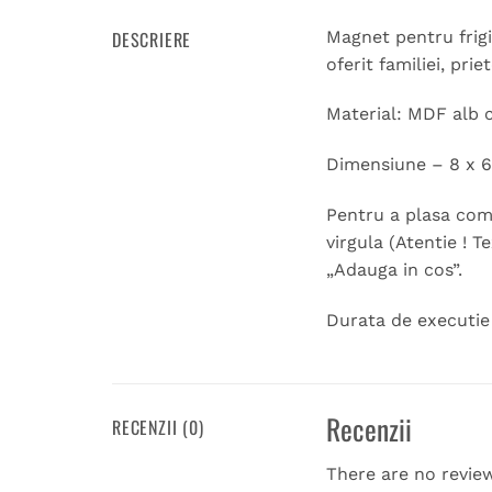
DESCRIERE
Magnet pentru frigi
oferit familiei, prie
Material: MDF alb 
Dimensiune – 8 x 6
Pentru a plasa coma
virgula (Atentie ! T
„Adauga in cos”.
Durata de executie 1
Recenzii
RECENZII (0)
There are no revie