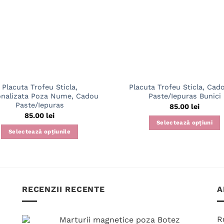
Placuta Trofeu Sticla,
Placuta Trofeu Sticla, Cad
onalizata Poza Nume, Cadou
Paste/Iepuras Bunici
Paste/Iepuras
85.00
lei
85.00
lei
Selectează opțiuni
Selectează opțiunile
Acest
produs
are
mai
multe
RECENZII RECENTE
A
variații.
Opțiunile
pot
R
Marturii magnetice poza Botez