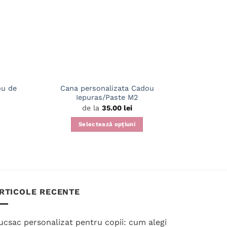
ou de
Cana personalizata Cadou
Perna Per
Iepuras/Paste M2
de la
35.00
lei
Selectează opțiuni
S
Acest
produs
are
mai
multe
RTICOLE RECENTE
variații.
Opțiunile
pot
ucsac personalizat pentru copii: cum alegi