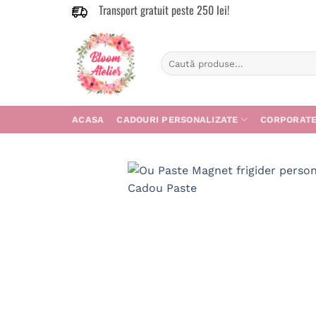
Transport gratuit peste 250 lei!
Skip
to
content
Caută
după:
ACASA
CADOURI PERSONALIZATE
CORPORAT