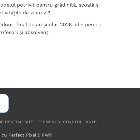
fi
odelul potrivit pentru grădiniță, școală și
alese
tivitățile de zi cu zi?
în
pagina
adouri final de an școlar 2026: idei pentru
produsului.
rofesori și absolvenți
NFIDENTIALITATE
TERMENI SI CONDITII
ANPC
e cu
Perfect Pixel
&
PWP
.