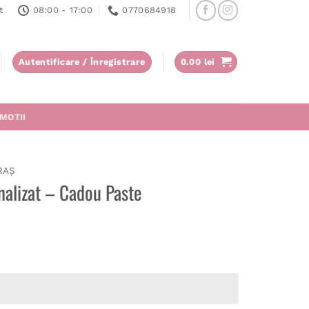
t
08:00 - 17:00
0770684918
Autentificare / Înregistrare
0.00
lei
MOTII
RAȘ
nalizat – Cadou Paste