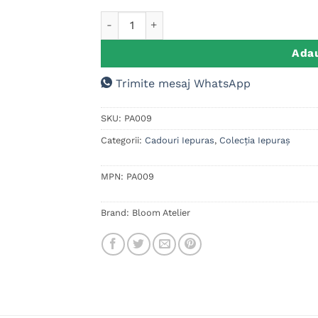
Cantitate Ou Paste Magnet frigider persona
Adau
Trimite mesaj WhatsApp
SKU:
PA009
Categorii:
Cadouri Iepuras
,
Colecția Iepuraș
MPN:
PA009
Brand:
Bloom Atelier