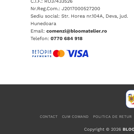
C.I.F.: RO37433526
pot
Nr.Reg.Com.: J2017000527200
fi
Sediu social: Str. Horea nr.104A, Deva, jud.
alese
Hunedoara
în
Email:
comenzi@bloomatelier.ro
pagina
Telefon:
0770 684 918
produsului.
CONTACT
CUM COMAND
POLITICA DE RETUR
Copyright © 2026
BLOO