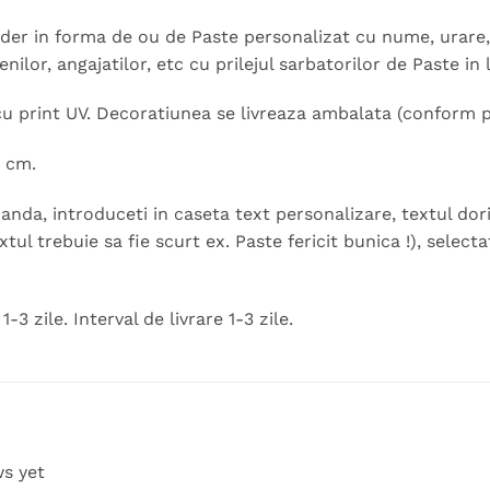
der in forma de ou de Paste personalizat cu nume, urare, 
tenilor, angajatilor, etc cu prilejul sarbatorilor de Paste in
cu print UV. Decoratiunea se livreaza ambalata (conform p
 cm.
nda, introduceti in caseta text personalizare, textul dor
extul trebuie sa fie scurt ex. Paste fericit bunica !), select
-3 zile. Interval de livrare 1-3 zile.
ws yet