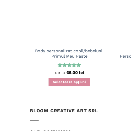
Body personalizat copii/bebelusi,
Primul Meu Paste
Pers
Evaluat la
de la
65.00
lei
5
din 5
Selectează opțiuni
Acest
produs
are
mai
BLOOM CREATIVE ART SRL
multe
variații.
Opțiunile