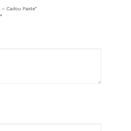
at – Cadou Paste”
*