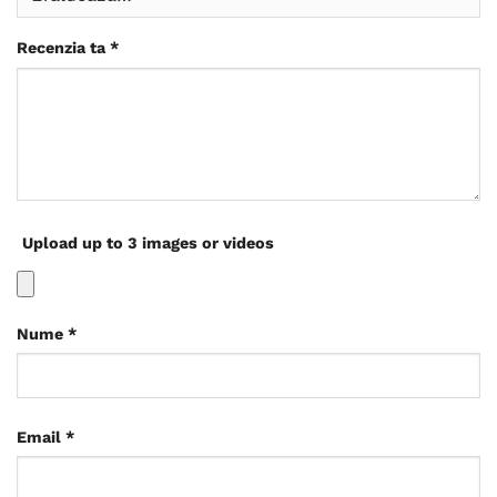
Recenzia ta
*
Upload up to 3 images or videos
Nume
*
Email
*