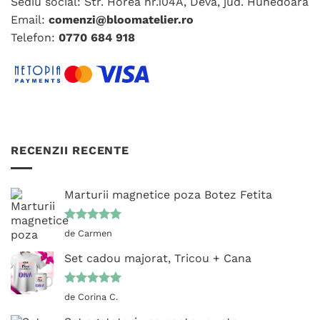
Sediu social: Str. Horea nr.104A, Deva, jud. Hunedoara
produsului.
Email:
comenzi@bloomatelier.ro
Telefon:
0770 684 918
RECENZII RECENTE
Marturii magnetice poza Botez Fetita
Evaluat la
de Carmen
5
din 5
Set cadou majorat, Tricou + Cana
Evaluat la
de Corina C.
5
din 5