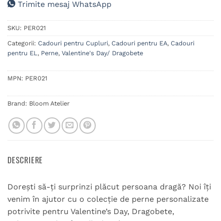
Trimite mesaj WhatsApp
SKU:
PER021
Categorii:
Cadouri pentru Cupluri
,
Cadouri pentru EA
,
Cadouri
pentru EL
,
Perne
,
Valentine's Day/ Dragobete
MPN:
PER021
Brand:
Bloom Atelier
DESCRIERE
Dorești să-ți surprinzi plăcut persoana dragă? Noi îți
venim în ajutor cu o colecție de perne personalizate
potrivite pentru Valentine’s Day, Dragobete,