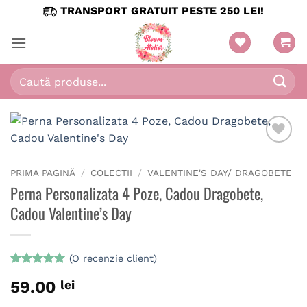
Skip
TRANSPORT GRATUIT PESTE 250 LEI!
to
content
Caută
după:
PRIMA PAGINĂ
/
COLECTII
/
VALENTINE'S DAY/ DRAGOBETE
Perna Personalizata 4 Poze, Cadou Dragobete,
Cadou Valentine’s Day
(O recenzie client)
Evaluat la
59.00
lei
5
din 5 pe
baza unei
singure