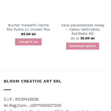
Buchet Trandafiri Hartie
Cana personalizata mesaj
Roz Pudra cu Ursulet Plus
– Cadou Iubit/Iubita
Sot/Sotie M2
85.00
lei
de la
35.00
lei
Adaugă în coș
Selectează opțiuni
Acest
produs
are
mai
multe
variații.
BLOOM CREATIVE ART SRL
Opțiunile
pot
fi
alese
C.I.F.: RO37433526
în
Nr.Reg.Com.: J2017000527200
pagina