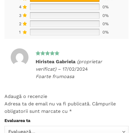
4
0%
3
0%
2
0%
1
0%
Evaluat la
Hiristea Gabriela
(proprietar
5
din 5
verificat)
–
17/02/2024
Foarte frumoasa
Adaugă o recenzie
Adresa ta de email nu va fi publicată.
Câmpurile
obligatorii sunt marcate cu
*
Evaluarea ta