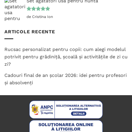
Set agatatori usa pentru nunta
Evaluat la
de Cristina Ion
5
din 5
ARTICOLE RECENTE
Rucsac personalizat pentru copii: cum alegi modelul
potrivit pentru grădiniță, școală și activitățile de zi cu
zi?
Cadouri final de an școlar 2026: idei pentru profesori
și absolvenți