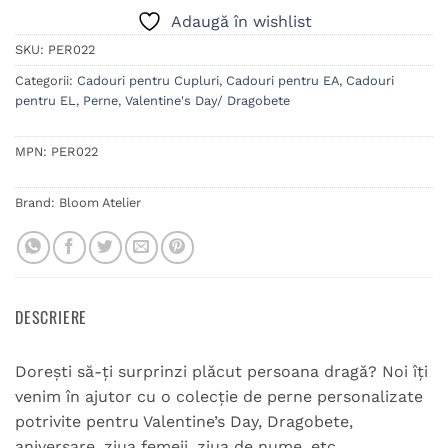
Adaugă în wishlist
SKU:
PER022
Categorii:
Cadouri pentru Cupluri
,
Cadouri pentru EA
,
Cadouri
pentru EL
,
Perne
,
Valentine's Day/ Dragobete
MPN:
PER022
Brand:
Bloom Atelier
DESCRIERE
Dorești să-ți surprinzi plăcut persoana dragă? Noi îți
venim în ajutor cu o colecție de perne personalizate
potrivite pentru Valentine’s Day, Dragobete,
aniversare, ziua femeii, ziua de nume, etc.