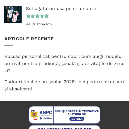
5
din 5
Set agatatori usa pentru nunta
Evaluat la
de Cristina Ion
5
din 5
ARTICOLE RECENTE
Rucsac personalizat pentru copii: cum alegi modelul
potrivit pentru grădiniță, școală și activitățile de zi cu
zi?
Cadouri final de an școlar 2026: idei pentru profesori
și absolvenți