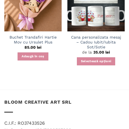
Buchet Trandafiri Hartie
Cana personalizata mesaj
Mov cu Ursulet Plus
– Cadou Iubit/Iubita
Sot/Sotie
85.00
lei
de la
35.00
lei
Adaugă în coș
Selectează opțiuni
Acest
produs
are
mai
multe
variații.
BLOOM CREATIVE ART SRL
Opțiunile
pot
fi
alese
C.I.F.: RO37433526
în