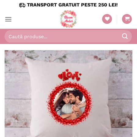
Skip
TRANSPORT GRATUIT PESTE 250 LEI!
to
content
Caută
după:
Adaugă
în
wishlist