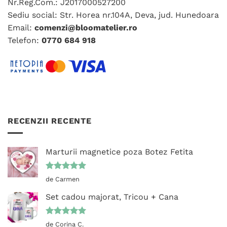
Nr.Reg.Com.: J2017000527200
pagina
Sediu social: Str. Horea nr.104A, Deva, jud. Hunedoara
produsului.
Email:
comenzi@bloomatelier.ro
Telefon:
0770 684 918
RECENZII RECENTE
Marturii magnetice poza Botez Fetita
Evaluat la
de Carmen
5
din 5
Set cadou majorat, Tricou + Cana
Evaluat la
de Corina C.