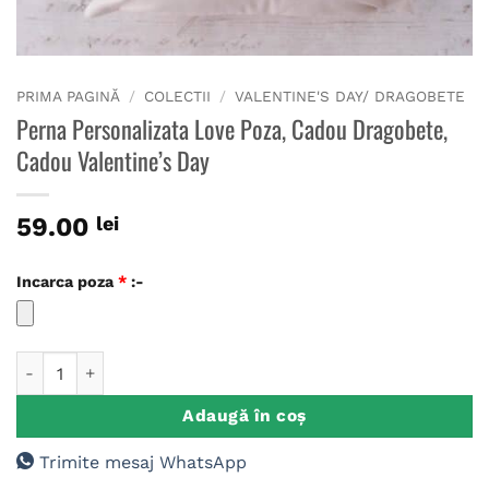
PRIMA PAGINĂ
/
COLECTII
/
VALENTINE'S DAY/ DRAGOBETE
Perna Personalizata Love Poza, Cadou Dragobete,
Cadou Valentine’s Day
59.00
lei
Incarca poza
*
:-
Cantitate Perna Personalizata Love Poza, Cadou Dragobete, C
Adaugă în coș
Trimite mesaj WhatsApp