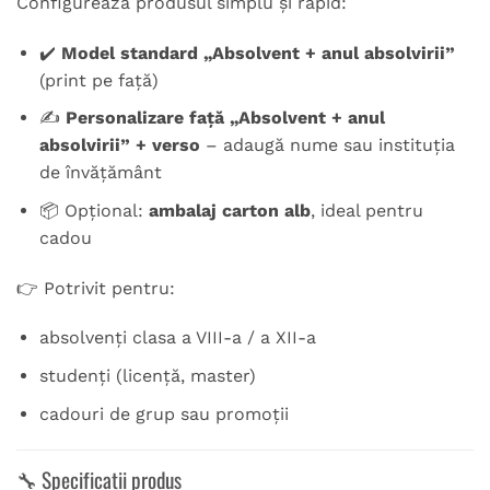
Configurează produsul simplu și rapid:
✔️
Model standard „Absolvent + anul absolvirii”
(print pe față)
✍️
Personalizare față „Absolvent + anul
absolvirii” + verso
– adaugă nume sau instituția
de învățământ
📦 Opțional:
ambalaj carton alb
, ideal pentru
cadou
👉 Potrivit pentru:
absolvenți clasa a VIII-a / a XII-a
studenți (licență, master)
cadouri de grup sau promoții
🔧 Specificații produs