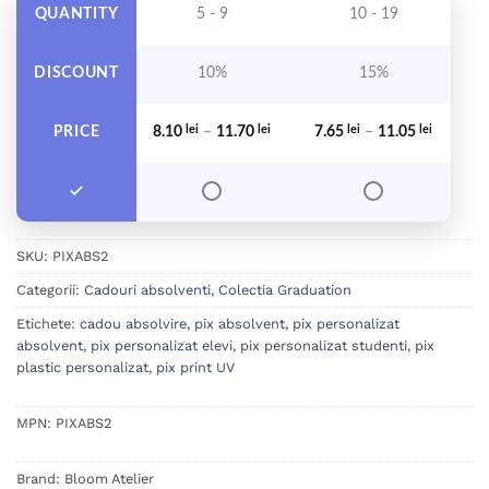
QUANTITY
5 - 9
10 - 19
DISCOUNT
10%
15%
Interval de prețuri: 8.10 lei până 
Interval 
PRICE
8.10
lei
–
11.70
lei
7.65
lei
–
11.05
lei
7
SKU:
PIXABS2
Categorii:
Cadouri absolventi
,
Colectia Graduation
Etichete:
cadou absolvire
,
pix absolvent
,
pix personalizat
absolvent
,
pix personalizat elevi
,
pix personalizat studenti
,
pix
plastic personalizat
,
pix print UV
MPN:
PIXABS2
Brand:
Bloom Atelier