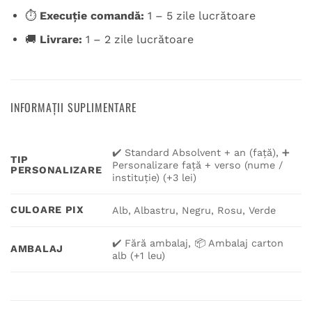
⏱️
Execuție comandă:
1 – 5 zile lucrătoare
🚚
Livrare:
1 – 2 zile lucrătoare
INFORMAȚII SUPLIMENTARE
✔️ Standard Absolvent + an (față), ➕
TIP
Personalizare față + verso (nume /
PERSONALIZARE
instituție) (+3 lei)
CULOARE PIX
Alb, Albastru, Negru, Rosu, Verde
✔️ Fără ambalaj, 📦 Ambalaj carton
AMBALAJ
alb (+1 leu)