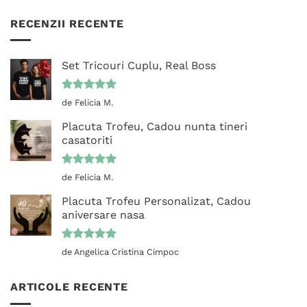
RECENZII RECENTE
Set Tricouri Cuplu, Real Boss
Evaluat la
de Felicia M.
5
din 5
Placuta Trofeu, Cadou nunta tineri
casatoriti
Evaluat la
de Felicia M.
5
din 5
Placuta Trofeu Personalizat, Cadou
aniversare nasa
Evaluat la
de Angelica Cristina Cimpoc
5
din 5
ARTICOLE RECENTE