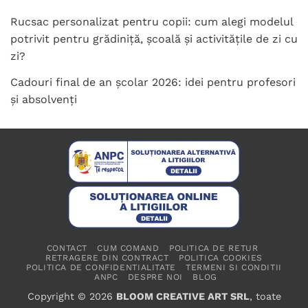
Rucsac personalizat pentru copii: cum alegi modelul
potrivit pentru grădiniță, școală și activitățile de zi cu
zi?
Cadouri final de an școlar 2026: idei pentru profesori
și absolvenți
CONTACT
CUM COMAND
POLITICA DE RETUR
RETRAGERE DIN CONTRACT
POLITICA COOKIES
POLITICA DE CONFIDENTIALITATE
TERMENI SI CONDITII
ANPC
DESPRE NOI
BLOG
Copyright © 2026
BLOOM CREATIVE ART SRL
, toate