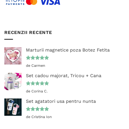
RECENZII RECENTE
Marturii magnetice poza Botez Fetita
Evaluat la
de Carmen
5
din 5
Set cadou majorat, Tricou + Cana
Evaluat la
de Corina C.
5
din 5
Set agatatori usa pentru nunta
Evaluat la
de Cristina Ion
5
din 5