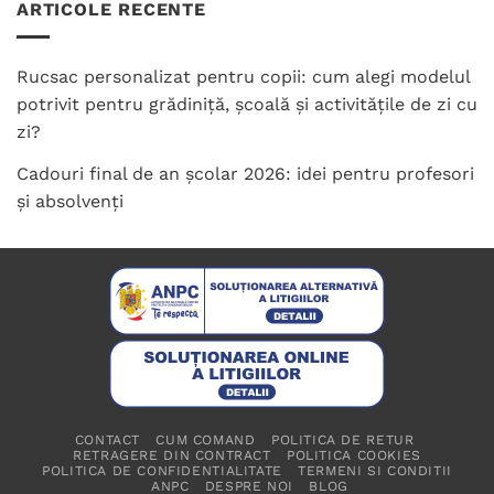
ARTICOLE RECENTE
Rucsac personalizat pentru copii: cum alegi modelul
potrivit pentru grădiniță, școală și activitățile de zi cu
zi?
Cadouri final de an școlar 2026: idei pentru profesori
și absolvenți
CONTACT
CUM COMAND
POLITICA DE RETUR
RETRAGERE DIN CONTRACT
POLITICA COOKIES
POLITICA DE CONFIDENTIALITATE
TERMENI SI CONDITII
ANPC
DESPRE NOI
BLOG