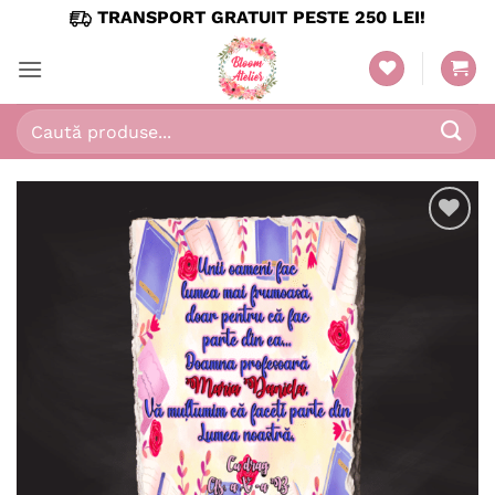
Skip
TRANSPORT GRATUIT PESTE 250 LEI!
to
content
Caută
după:
Adaugă
în
wishlist