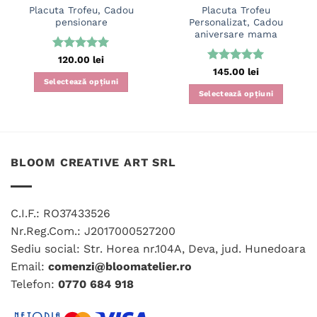
Placuta Trofeu, Cadou
Placuta Trofeu
pensionare
Personalizat, Cadou
aniversare mama
Evaluat la
120.00
lei
5
din 5
Evaluat la
145.00
lei
5
din 5
Selectează opțiuni
Selectează opțiuni
Acest
Acest
produs
produs
are
are
mai
mai
multe
BLOOM CREATIVE ART SRL
multe
variații.
variații.
Opțiunile
Opțiunile
pot
C.I.F.: RO37433526
pot
fi
fi
Nr.Reg.Com.: J2017000527200
alese
alese
în
Sediu social: Str. Horea nr.104A, Deva, jud. Hunedoara
în
pagina
Email:
comenzi@bloomatelier.ro
pagina
produsului.
Telefon:
0770 684 918
produsului.