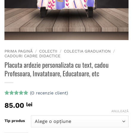
PRIMA PAGINĂ
/
COLECTII
/
COLECTIA GRADUATION
/
CADOURI CADRE DIDACTICE
Placuta ardezie personalizata cu text, cadou
Profesoara, Invatatoare, Educatoare, etc
(O recenzie client)
Evaluat la
85.00
lei
5
din 5 pe
baza unei
ANULEAZĂ
singure
evaluări
Tip produs