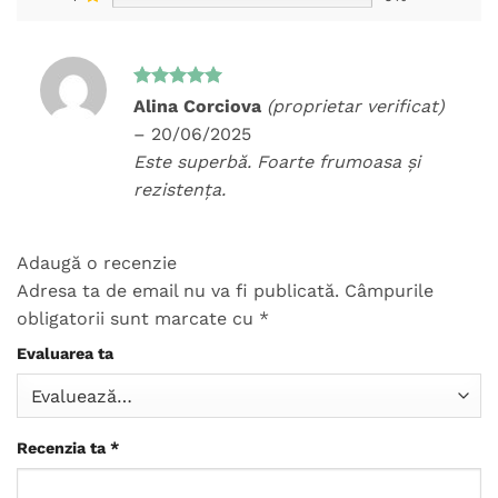
Evaluat la
Alina Corciova
(proprietar verificat)
5
din 5
–
20/06/2025
Este superbă. Foarte frumoasa și
rezistența.
Adaugă o recenzie
Adresa ta de email nu va fi publicată.
Câmpurile
obligatorii sunt marcate cu
*
Evaluarea ta
Recenzia ta
*