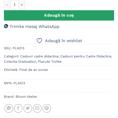
Cantitate Placuta ardezie personalizata cu text, cadou Profes
Adaugă în coș
Trimite mesaj WhatsApp
Adaugă în wishlist
SKU:
PLA013
Categorii:
Cadouri cadre didactice
,
Cadouri pentru Cadre Didactice
,
Colectia Graduation
,
Placute Trofee
Etichetă:
Final de an scolar
MPN:
PLA013
Brand:
Bloom Atelier