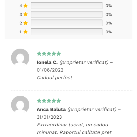
4
0%
3
0%
2
0%
1
0%
Evaluat la
Ionela C.
(proprietar verificat)
–
5
din 5
01/06/2022
Cadoul perfect
Evaluat la
Anca Baluta
(proprietar verificat)
–
5
din 5
31/01/2023
Extraordinar lucrat, un cadou
minunat. Raportul calitate pret