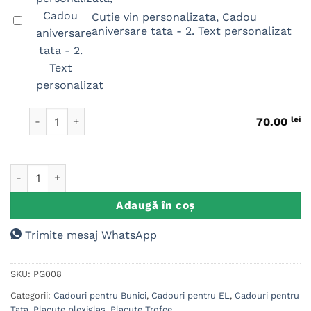
Cutie vin personalizata, Cadou
Cutie
aniversare tata - 2. Text personalizat
vin
personalizata,
Cadou
aniversare
tata
Cantitate Cutie vin personalizata, Cadou aniversare tata
-
lei
70.00
2.
Text
personalizat
Cantitate Placuta Trofeu, Cadou aniversare, Sot Tata Bunic
Adaugă în coș
Trimite mesaj WhatsApp
SKU:
PG008
Categorii:
Cadouri pentru Bunici
,
Cadouri pentru EL
,
Cadouri pentru
Tata
,
Placute plexiglas
,
Placute Trofee