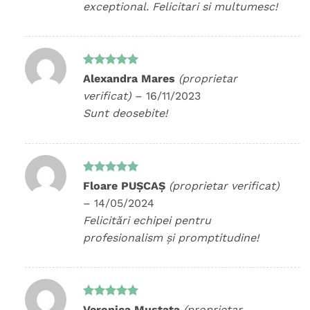
exceptional. Felicitari si multumesc!
Evaluat la
Alexandra Mares
(proprietar
5
din 5
verificat)
–
16/11/2023
Sunt deosebite!
Evaluat la
Floare PUȘCAȘ
(proprietar verificat)
5
din 5
–
14/05/2024
Felicitări echipei pentru
profesionalism și promptitudine!
Evaluat la
Veronica Mustata
(proprietar