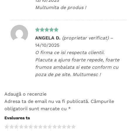
13/10/2025
Multumita de produs !
Evaluat la
ANGELA D.
(proprietar verificat)
–
5
din 5
14/10/2025
O firma ce isi respecta clientii.
Placuta a ajuns foarte repede, foarte
frumos ambalata si este conform cu
poza de pe site. Multumesc !
Adaugă o recenzie
Adresa ta de email nu va fi publicată.
Câmpurile
obligatorii sunt marcate cu
*
Evaluarea ta