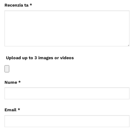
Recenzia ta
*
Upload up to 3 images or videos
Nume
*
Email
*