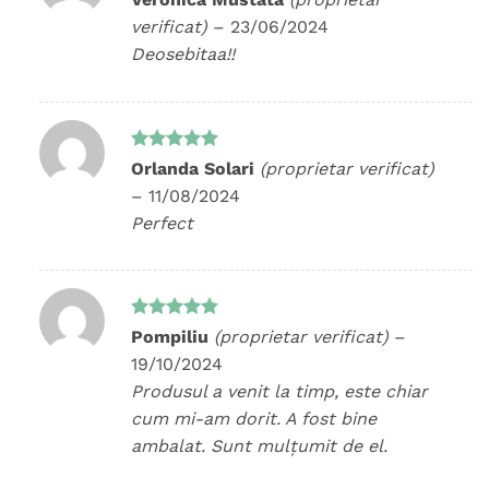
5
din 5
verificat)
–
23/06/2024
Deosebitaa!!
Evaluat la
Orlanda Solari
(proprietar verificat)
5
din 5
–
11/08/2024
Perfect
Evaluat la
Pompiliu
(proprietar verificat)
–
5
din 5
19/10/2024
Produsul a venit la timp, este chiar
cum mi-am dorit. A fost bine
ambalat. Sunt mulțumit de el.