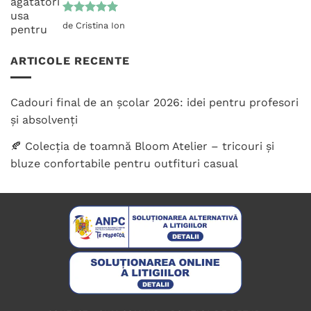
Evaluat la
de Cristina Ion
5
din 5
ARTICOLE RECENTE
Cadouri final de an școlar 2026: idei pentru profesori
și absolvenți
🍂 Colecția de toamnă Bloom Atelier – tricouri și
bluze confortabile pentru outfituri casual