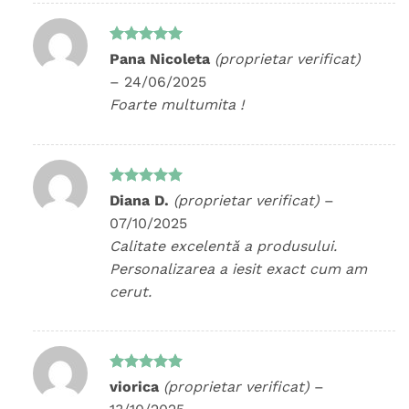
Evaluat la
Pana Nicoleta
(proprietar verificat)
5
din 5
–
24/06/2025
Foarte multumita !
Evaluat la
Diana D.
(proprietar verificat)
–
5
din 5
07/10/2025
Calitate excelentă a produsului.
Personalizarea a iesit exact cum am
cerut.
Evaluat la
viorica
(proprietar verificat)
–
5
din 5