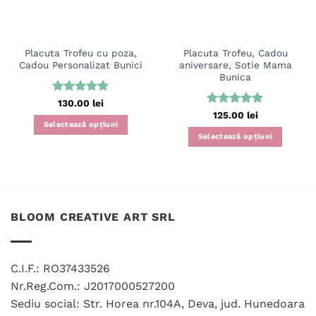
Placuta Trofeu cu poza,
Placuta Trofeu, Cadou
Cadou Personalizat Bunici
aniversare, Sotie Mama
Bunica
Evaluat la
130.00
lei
5
din 5
Evaluat la
125.00
lei
5
din 5
Selectează opțiuni
Selectează opțiuni
Acest
Acest
produs
produs
are
are
mai
mai
multe
multe
variații.
BLOOM CREATIVE ART SRL
variații.
Opțiunile
Opțiunile
pot
pot
fi
C.I.F.: RO37433526
fi
alese
Nr.Reg.Com.: J2017000527200
alese
în
în
Sediu social: Str. Horea nr.104A, Deva, jud. Hunedoara
pagina