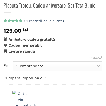
Placuta Trofeu, Cadou aniversare, Sot Tata Bunic
(
11
recenzii de la clienți)
Evaluat la
11
125.00
lei
5
din 5 pe
baza a
evaluări de
🎁 Ambalare cadou gratuită
la clienți
❤️ Cadou memorabil
🚚 Livrare rapidă
ANULEAZĂ
Tip
Cumpara impreuna cu: