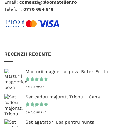
pagina
produsului.
Email:
comenzi@bloomatelier.ro
produsului.
Telefon:
0770 684 918
RECENZII RECENTE
Marturii magnetice poza Botez Fetita
Evaluat la
de Carmen
5
din 5
Set cadou majorat, Tricou + Cana
Evaluat la
de Corina C.
5
din 5
Set agatatori usa pentru nunta